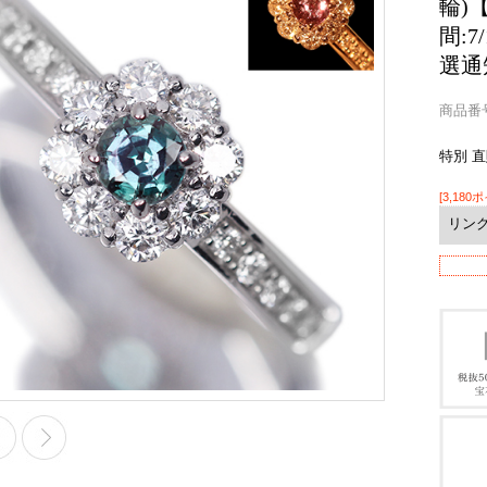
輪)
間:
選通
商品番号 
特別 
[3,180
リン