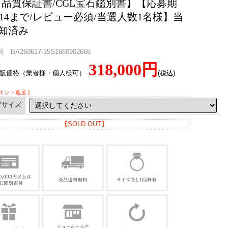
【品質保証書/CGL宝石鑑別書】【応募期
7/14まで/レビュー必須/当選人数1名様】当
知済み
BA260617-15S1680902668
318,000円
直販価格（業者様・個人様可）
(税込)
ポイント進呈 ]
グサイズ
【SOLD OUT】