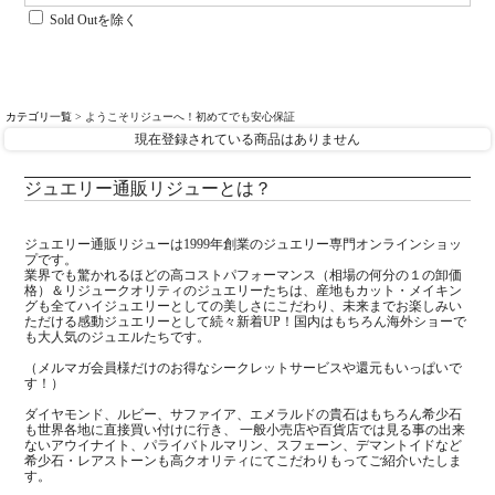
Sold Outを除く
カテゴリ一覧
> ようこそリジューへ！初めてでも安心保証
現在登録されている商品はありません
ジュエリー通販リジューとは？
ジュエリー通販リジューは1999年創業のジュエリー専門オンラインショッ
プです。
業界でも驚かれるほどの高コストパフォーマンス（相場の何分の１の卸価
格）＆リジュークオリティのジュエリーたちは、産地もカット・メイキン
グも全てハイジュエリーとしての美しさにこだわり、未来までお楽しみい
ただける感動ジュエリーとして続々新着UP！国内はもちろん海外ショーで
も大人気のジュエルたちです。
（メルマガ会員様だけのお得なシークレットサービスや還元もいっぱいで
す！）
ダイヤモンド、ルビー、サファイア、エメラルドの貴石はもちろん希少石
も世界各地に直接買い付けに行き、 一般小売店や百貨店では見る事の出来
ないアウイナイト、パライバトルマリン、スフェーン、デマントイドなど
希少石・レアストーンも高クオリティにてこだわりもってご紹介いたしま
す。