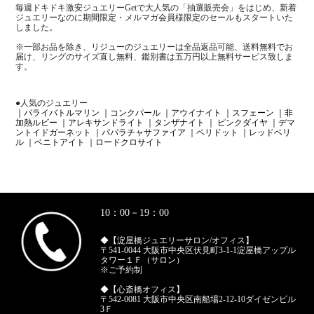
毎週ドキドキ激安ジュエリーGetで大人気の「抽選販売会」をはじめ、新着
ジュエリーなのに期間限定・メルマガ会員様限定のセールもスタートいた
しました。
※一部お品を除き、リジューのジュエリーは全品返品可能、送料無料でお
届け、リングのサイズ直し無料、鑑別書は五万円以上無料サービス致しま
す。
●人気のジュエリー
｜パライバトルマリン
｜コンクパール
｜アウイナイト
｜スフェーン
｜非
加熱ルビー
｜アレキサンドライト
｜タンザナイト
｜ ピンクダイヤ
｜デマ
ントイドガーネット
｜パパラチャサファイア
｜ペリドット
｜レッドベリ
ル
｜ベニトアイト
｜ロードクロサイト
10：00－19：00
◆【淀屋橋ジュエリーサロン/オフィス】
〒541-0044 大阪市中央区伏見町3-1-1淀屋橋アップル
タワー１Ｆ（サロン）
※ご予約制
◆【心斎橋オフィス】
〒542-0081 大阪市中央区南船場2-12-10ダイゼンビル
3Ｆ