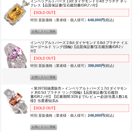
インペリアルトパーズ 13ct ダイヤモンド 0.4ct プラチナ ネッ
クレス【品質保証書/宝石鑑別書/GRJソ付】
【SOLD OUT】
特別 直販価格（業者様・個人様可）
648,000円
(税込)
インペリアルトパーズ 2.8ct ダイヤモンド 0.6ct プラチナ イエ
ローゴールド リング(指輪)【品質保証書/宝石鑑別書/GRJソ
付】
【SOLD OUT】
特別 直販価格（業者様・個人様可）
398,000円
(税込)
＜第397回抽選販売＞インペリアルトパーズ 1.7ct ダイヤモン
ド 約0.5ct プラチナ リング(指輪)【品質保証書/宝石鑑別
書/GRJソ付】【応募期間:3/26まで/レビュー必須/当選人数1名
様】当選通知済み
【SOLD OUT】
特別 直販価格（業者様・個人様可）
248,000円
(税込)