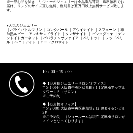
※一部お品を除き、リジューのジュエリーは全品返品可能、送料無料でお
届け、リングのサイズ直し無料、鑑別書は五万円以上無料サービス致しま
す。
●人気のジュエリー
｜パライバトルマリン
｜コンクパール
｜アウイナイト
｜スフェーン
｜非
加熱ルビー
｜アレキサンドライト
｜タンザナイト
｜ ピンクダイヤ
｜デマ
ントイドガーネット
｜パパラチャサファイア
｜ペリドット
｜レッドベリ
ル
｜ベニトアイト
｜ロードクロサイト
10：00－19：00
◆【淀屋橋ジュエリーサロン/オフィス】
〒541-0044 大阪市中央区伏見町3-1-1淀屋橋アップル
タワー１Ｆ（サロン）
※ご予約制
◆【心斎橋オフィス】
〒542-0081 大阪市中央区南船場2-12-10ダイゼンビル
3Ｆ
※ご予約制 （ショールームは現在 淀屋橋サロンが
メインとなっております）