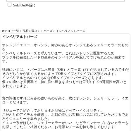
Sold Outを除く
カテゴリ一覧
>
宝石で選ぶ
>
トパーズ
> インペリアルトパーズ
インペリアルトパーズ
オレンジイエロー、オレンジ、赤みのあるオレンジであるシェリーカラーのもの
を
インペリアルトパーズと呼んでいます。これはシトリンと区別するため
ブラジルに在位したペドロ皇帝のインペリアルを冠してつけられたのが由来で
す。
詳細にいえば、トパーズは水酸貴（OH）とフッ素（F）が含まれているのですが
そのどちらかが多くあるかによってOHタイプとFタイプに区別されます。
インペリアルと名のつくものはOHタイプのトパーズとなります。
個々の違いは屈折率で、特に強い輝きを放つものはOHタイプの可能性が高いと
されていますよ。
彩の評価とすれば赤みの強いものが高く、次にオレンジ、シェリーカラー、イエ
ローとなります。
リジューでご紹介しておりますお品物はすべてハイクオリティ。
こだわりのアイテムを厳選し、お目の高いお客様にお気に召していただけるであ
ろうジュエリーを集めました。
イエロー系がほしい、シェリーカラーがいい、などラインナップにないカラーも
お探しでしたらご相談ください。お電話やメールお待ち致しております!