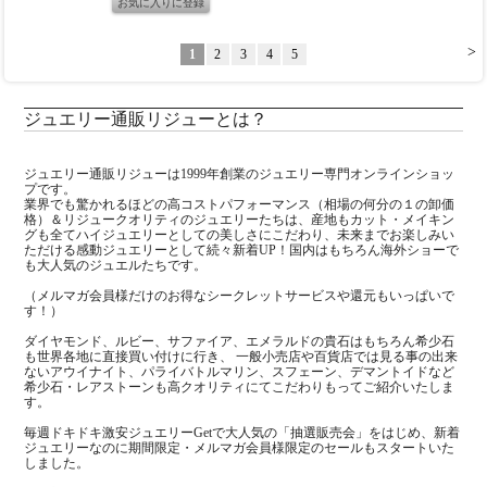
>
1
2
3
4
5
ジュエリー通販リジューとは？
ジュエリー通販リジューは1999年創業のジュエリー専門オンラインショッ
プです。
業界でも驚かれるほどの高コストパフォーマンス（相場の何分の１の卸価
格）＆リジュークオリティのジュエリーたちは、産地もカット・メイキン
グも全てハイジュエリーとしての美しさにこだわり、未来までお楽しみい
ただける感動ジュエリーとして続々新着UP！国内はもちろん海外ショーで
も大人気のジュエルたちです。
（メルマガ会員様だけのお得なシークレットサービスや還元もいっぱいで
す！）
ダイヤモンド、ルビー、サファイア、エメラルドの貴石はもちろん希少石
も世界各地に直接買い付けに行き、 一般小売店や百貨店では見る事の出来
ないアウイナイト、パライバトルマリン、スフェーン、デマントイドなど
希少石・レアストーンも高クオリティにてこだわりもってご紹介いたしま
す。
毎週ドキドキ激安ジュエリーGetで大人気の「抽選販売会」をはじめ、新着
ジュエリーなのに期間限定・メルマガ会員様限定のセールもスタートいた
しました。