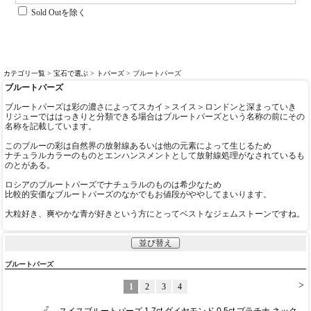
Sold Outを除く
カテゴリ一覧
>
宝石で選ぶ
>
トパーズ
> ブルートパーズ
ブルートパーズ
ブルートパーズは彩の濃さによってスカイ＞スイス＞ロンドンと深まっていき
リジューでははっきりと分類できる場合はブルートパーズという名称の前にその
名称を記載しています。
このブルーの彩は自然界の放射線あるいは他の元素によって生じるため
ナチュラルカラーのものとエンハンスメントとして放射線処理がなされているも
のとがある。
ロシアのブルートパーズでナチュラルのものは希少なため
比較的安価なブルートパーズのなかでもお値段がややしてまいります。
大粒好き、爽やかな青が好きという方にとってベストなジェムストーンですね。
並び替え
ブルートパーズ
>
1
2
3
4
スイスブルートパーズ 1.7ct ダイヤモンド 0.5ct プラチナ ネック