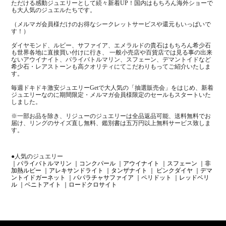
ただける感動ジュエリーとして続々新着UP！国内はもちろん海外ショーで
も大人気のジュエルたちです。
（メルマガ会員様だけのお得なシークレットサービスや還元もいっぱいで
す！）
ダイヤモンド、ルビー、サファイア、エメラルドの貴石はもちろん希少石
も世界各地に直接買い付けに行き、 一般小売店や百貨店では見る事の出来
ないアウイナイト、パライバトルマリン、スフェーン、デマントイドなど
希少石・レアストーンも高クオリティにてこだわりもってご紹介いたしま
す。
毎週ドキドキ激安ジュエリーGetで大人気の「抽選販売会」をはじめ、新着
ジュエリーなのに期間限定・メルマガ会員様限定のセールもスタートいた
しました。
※一部お品を除き、リジューのジュエリーは全品返品可能、送料無料でお
届け、リングのサイズ直し無料、鑑別書は五万円以上無料サービス致しま
す。
●人気のジュエリー
｜パライバトルマリン
｜コンクパール
｜アウイナイト
｜スフェーン
｜非
加熱ルビー
｜アレキサンドライト
｜タンザナイト
｜ ピンクダイヤ
｜デマ
ントイドガーネット
｜パパラチャサファイア
｜ペリドット
｜レッドベリ
ル
｜ベニトアイト
｜ロードクロサイト