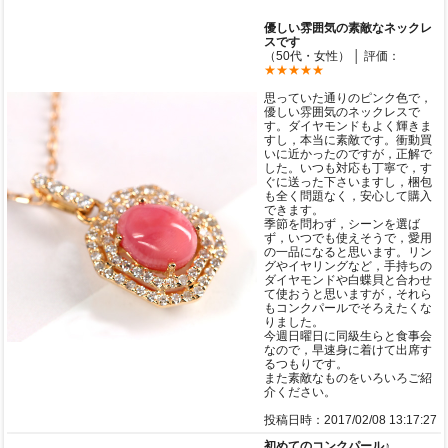
優しい雰囲気の素敵なネックレ
スです
（50代・女性） │ 評価：
★★★★★
思っていた通りのピンク色で，
優しい雰囲気のネックレスで
す。ダイヤモンドもよく輝きま
すし，本当に素敵です。衝動買
いに近かったのですが，正解で
した。いつも対応も丁寧で，す
ぐに送った下さいますし，梱包
も全く問題なく，安心して購入
できます。
季節を問わず，シーンを選ば
ず，いつでも使えそうで，愛用
の一品になると思います。リン
グやイヤリングなど，手持ちの
ダイヤモンドや白蝶貝と合わせ
て使おうと思いますが，それら
もコンクパールでそろえたくな
りました。
今週日曜日に同級生らと食事会
なので，早速身に着けて出席す
るつもりです。
また素敵なものをいろいろご紹
介ください。
投稿日時：2017/02/08 13:17:27
初めてのコンクパール♪