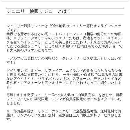
ジュエリー通販リジューとは？
ジュエリー通販リジューは1999年創業のジュエリー専門オンラインショッ
プです。
業界でも驚かれるほどの高コストパフォーマンス（相場の何分の１の卸価
格）＆リジュークオリティのジュエリーたちは、産地もカット・メイキン
グも全てハイジュエリーとしての美しさにこだわり、未来までお楽しみい
ただける感動ジュエリーとして続々新着UP！国内はもちろん海外ショーで
も大人気のジュエルたちです。
（メルマガ会員様だけのお得なシークレットサービスや還元もいっぱいで
す！）
ダイヤモンド、ルビー、サファイア、エメラルドの貴石はもちろん希少石
も世界各地に直接買い付けに行き、 一般小売店や百貨店では見る事の出来
ないアウイナイト、パライバトルマリン、スフェーン、デマントイドなど
希少石・レアストーンも高クオリティにてこだわりもってご紹介いたしま
す。
毎週ドキドキ激安ジュエリーGetで大人気の「抽選販売会」をはじめ、新着
ジュエリーなのに期間限定・メルマガ会員様限定のセールもスタートいた
しました。
※一部お品を除き、リジューのジュエリーは全品返品可能、送料無料でお
届け、リングのサイズ直し無料、鑑別書は五万円以上無料サービス致しま
す。