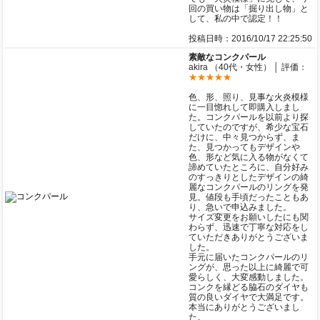
回の買い物は「掘り出し物」と
して、私の中で認定！！
投稿日時：2016/10/17 22:25:50
素敵なコンクパール
akira （40代・女性） │ 評価：
★★★★★
色、形、照り、見事な火炎模様
に一目惚れして即購入しまし
た。コンクパールを以前より探
していたのですが、希少な宝石
だけに、中々見つからず、ま
た、見つかってもデザインや
色、形など気に入る物がなくて
諦めていたところに、自分好み
のすっきりとしたデザインの綺
麗なコンクパールのリングを発
見。値段も手頃だったこともあ
り、急いで申込みました。
サイズ変更をお願いしたにも関
わらず、迅速で丁寧な対応をし
ていただきありがとうございま
した。
手元に届いたコンクパールのリ
ングが、思った以上に綺麗で可
愛らしく、大変感動しました。
コンクを縁どる脇石のダイヤも
質の良いダイヤで大満足です。
本当にありがとうございまし
た。