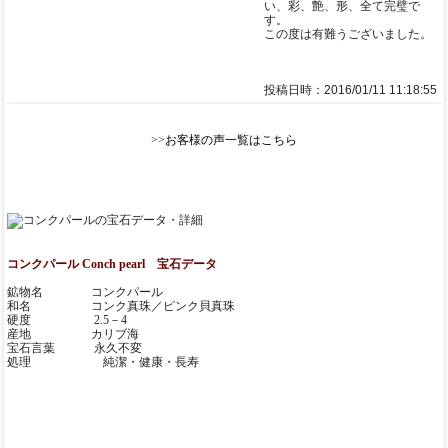
い、彩、艶、形、全て完璧で
す。
この度は有難うございました。
投稿日時：2016/01/11 11:18:55
>>
お客様の声一覧はこちら
コンクパール Conch pearl 宝石データ
鉱物名 コンクパール
和名 コンク真珠／ピンク貝真珠
硬度 2.5－4
産地 カリブ海
宝石言葉 永久不変
処理 純潔・健康・長寿