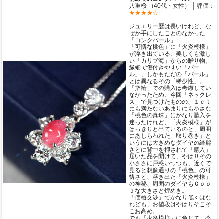
八重桜 （40代・女性） │ 評価：
★★★★☆
ジュエリー歴は長いけれど、な
ぜか手にしたことのなかった
「コンクパール」
「可憐な桃色」に「火炎模様」
が浮き出ている、美しくも激し
い「カリブ海」からの贈り物。
繊細で傷付きやすい「パー
ル」、しかもただの「パール」
とは異なるその「稀少性」。
「指輪」での購入は考慮してい
なかったため、今回「ネックレ
ス」で見つけたものの、１ｃｔ
にも満たないあまりにも小さな
「桃色の真珠」にかなり購入を
迷ったけれど、「火炎模様」が
はっきりと出ているのと、周囲
にあしらわれた「取り巻き」と
いうには大きめなダイヤの綺麗
さとに背中を押されて「購入」
届いた品を開けて、やはりその
小ささに戸惑いつつも、近くで
見ると想像通りの「桃色」の可
憐さと、浮き出た「火炎模様」
の神秘、周囲のダイヤもＧｏｏ
ｄな大きさと煌めき。
「価格交渉」でかなり低くはな
れども、お値段はやはりそこそ
こお高め。
でも「火炎模様」に免じて、今