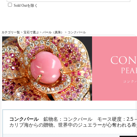
Sold Outを除く
カテゴリ一覧
>
宝石で選ぶ
>
パール（真珠）
> コンクパール
コンクパール
鉱物名：コンクパール モース硬度：2.5－4
カリブ海からの贈物。世界中のジュエラーが心奪われる希