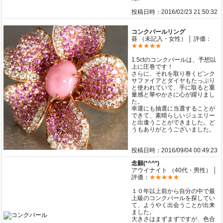
投稿日時：2016/02/23 21:50:32
コンクパールリング
葵 （未記入・女性） │ 評価：
★★★★★
1.5ctのコンクパールは、予想以
上に圧巻です！
さらに、それを取り巻くピンク
サファイアとダイヤもたっぷり
と使われていて、手に取ると重
量感と華やかさに心が躍りまし
た。
幸運にも抽選に当選することが
できて、素晴らしいジュエリー
と出逢うことができました。ど
うもありがとうございました。
投稿日時：2016/09/04 00:49:23
念願(*^^*)
アウイナイト （40代・男性） │
評価：
★★★★★
１０年以上前から自分の中で最
上級のコンクパールを探してい
て、ようやく出会うことが出来
ました。
大きさはまずまずですが、色合