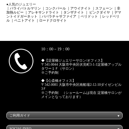
●人気のジュエリー
｜パライバトルマリン
｜コンクパール
｜アウイナイト
｜スフェーン
｜非
加熱ルビー
｜アレキサンドライト
｜タンザナイト
｜ ピンクダイヤ
｜デマ
ントイドガーネット
｜パパラチャサファイア
｜ペリドット
｜レッドベリ
ル
｜ベニトアイト
｜ロードクロサイト
10：00－19：00
◆【淀屋橋ジュエリーサロン/オフィス】
〒541-0044 大阪市中央区伏見町3-1-1淀屋橋アップル
タワー１Ｆ（サロン）
※ご予約制
◆【心斎橋オフィス】
〒542-0081 大阪市中央区南船場2-12-10ダイゼンビル
3Ｆ
※ご予約制 （ショールームは現在 淀屋橋サロンが
メインとなっております）
ご利用ガイド
SOCIAL/INFO