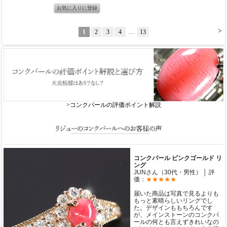
>
1
2
3
4
…
13
>コンクパールの評価ポイント解説
コンクパール ピンクゴールド リ
ング
JUNさん（30代・男性） │ 評
価：
★★★★★
届いた商品は写真で見るよりも
もっと素晴らしいリングでし
た。デザインももちろんです
が、メインストーンのコンクパ
ールの何とも言えずきれいなの