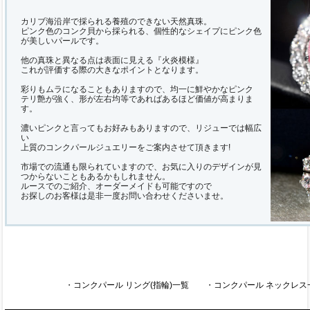
カリブ海沿岸で採られる養殖のできない天然真珠。
ピンク色のコンク貝から採られる、個性的なシェイプにピンク色
が美しいパールです。
他の真珠と異なる点は表面に見える『火炎模様』
これが評価する際の大きなポイントとなります。
彩りもムラになることもありますので、均一に鮮やかなピンク
テリ艶が強く、形が左右均等であればあるほど価値が高まりま
す。
濃いピンクと言ってもお好みもありますので、リジューでは幅広
い
上質のコンクパールジュエリーをご案内させて頂きます!
市場での流通も限られていますので、お気に入りのデザインが見
つからないこともあるかもしれません。
ルースでのご紹介、オーダーメイドも可能ですので
お探しのお客様は是非一度お問い合わせくださいませ。
・
コンクパール リング(指輪)一覧
・
コンクパール ネックレス