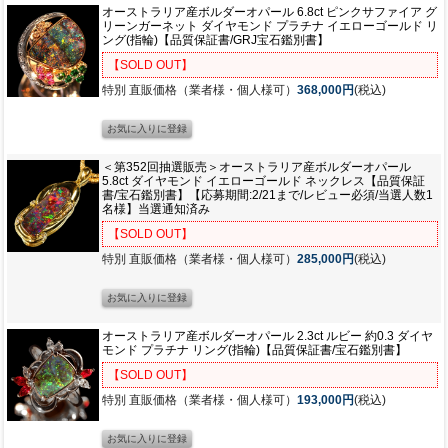
オーストラリア産ボルダーオパール 6.8ct ピンクサファイア グ
リーンガーネット ダイヤモンド プラチナ イエローゴールド リ
ング(指輪)【品質保証書/GRJ宝石鑑別書】
【SOLD OUT】
特別 直販価格（業者様・個人様可）
368,000円
(税込)
＜第352回抽選販売＞オーストラリア産ボルダーオパール
5.8ct ダイヤモンド イエローゴールド ネックレス【品質保証
書/宝石鑑別書】【応募期間:2/21まで/レビュー必須/当選人数1
名様】当選通知済み
【SOLD OUT】
特別 直販価格（業者様・個人様可）
285,000円
(税込)
オーストラリア産ボルダーオパール 2.3ct ルビー 約0.3 ダイヤ
モンド プラチナ リング(指輪)【品質保証書/宝石鑑別書】
【SOLD OUT】
特別 直販価格（業者様・個人様可）
193,000円
(税込)