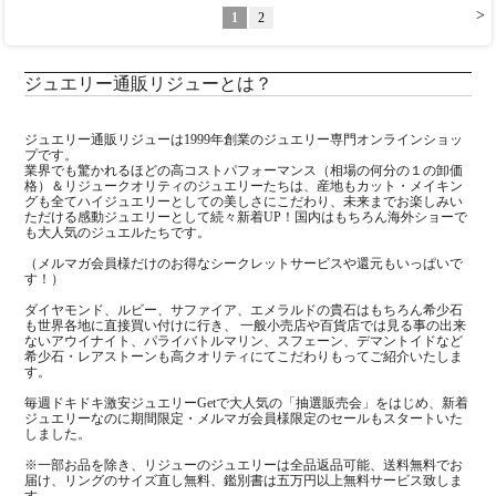
>
1
2
ジュエリー通販リジューとは？
ジュエリー通販リジューは1999年創業のジュエリー専門オンラインショッ
プです。
業界でも驚かれるほどの高コストパフォーマンス（相場の何分の１の卸価
格）＆リジュークオリティのジュエリーたちは、産地もカット・メイキン
グも全てハイジュエリーとしての美しさにこだわり、未来までお楽しみい
ただける感動ジュエリーとして続々新着UP！国内はもちろん海外ショーで
も大人気のジュエルたちです。
（メルマガ会員様だけのお得なシークレットサービスや還元もいっぱいで
す！）
ダイヤモンド、ルビー、サファイア、エメラルドの貴石はもちろん希少石
も世界各地に直接買い付けに行き、 一般小売店や百貨店では見る事の出来
ないアウイナイト、パライバトルマリン、スフェーン、デマントイドなど
希少石・レアストーンも高クオリティにてこだわりもってご紹介いたしま
す。
毎週ドキドキ激安ジュエリーGetで大人気の「抽選販売会」をはじめ、新着
ジュエリーなのに期間限定・メルマガ会員様限定のセールもスタートいた
しました。
※一部お品を除き、リジューのジュエリーは全品返品可能、送料無料でお
届け、リングのサイズ直し無料、鑑別書は五万円以上無料サービス致しま
す。