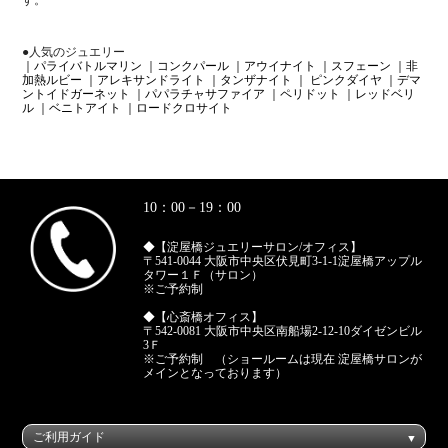
●人気のジュエリー
｜パライバトルマリン
｜コンクパール
｜アウイナイト
｜スフェーン
｜非
加熱ルビー
｜アレキサンドライト
｜タンザナイト
｜ ピンクダイヤ
｜デマ
ントイドガーネット
｜パパラチャサファイア
｜ペリドット
｜レッドベリ
ル
｜ベニトアイト
｜ロードクロサイト
10：00－19：00
◆【淀屋橋ジュエリーサロン/オフィス】
〒541-0044 大阪市中央区伏見町3-1-1淀屋橋アップル
タワー１Ｆ（サロン）
※ご予約制
◆【心斎橋オフィス】
〒542-0081 大阪市中央区南船場2-12-10ダイゼンビル
3Ｆ
※ご予約制 （ショールームは現在 淀屋橋サロンが
メインとなっております）
ご利用ガイド