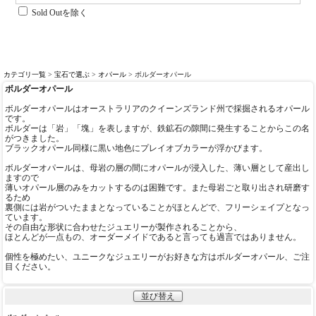
Sold Outを除く
カテゴリ一覧
>
宝石で選ぶ
>
オパール
> ボルダーオパール
ボルダーオパール
ボルダーオパールはオーストラリアのクイーンズランド州で採掘されるオパール
です。
ボルダーは「岩」「塊」を表しますが、鉄鉱石の隙間に発生することからこの名
がつきました。
ブラックオパール同様に黒い地色にプレイオブカラーが浮かびます。
ボルダーオパールは、母岩の層の間にオパールが浸入した、薄い層として産出し
ますので
薄いオパール層のみをカットするのは困難です。また母岩ごと取り出され研磨す
るため
裏側には岩がついたままとなっていることがほとんどで、フリーシェイプとなっ
ています。
その自由な形状に合わせたジュエリーが製作されることから、
ほとんどが一点もの、オーダーメイドであると言っても過言ではありません。
個性を極めたい、ユニークなジュエリーがお好きな方はボルダーオパール、ご注
目ください。
並び替え