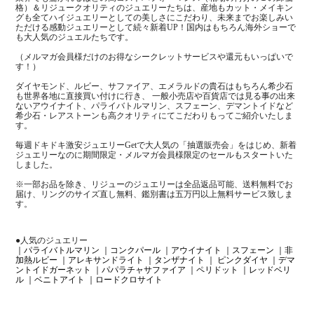
格）＆リジュークオリティのジュエリーたちは、産地もカット・メイキン
グも全てハイジュエリーとしての美しさにこだわり、未来までお楽しみい
ただける感動ジュエリーとして続々新着UP！国内はもちろん海外ショーで
も大人気のジュエルたちです。
（メルマガ会員様だけのお得なシークレットサービスや還元もいっぱいで
す！）
ダイヤモンド、ルビー、サファイア、エメラルドの貴石はもちろん希少石
も世界各地に直接買い付けに行き、 一般小売店や百貨店では見る事の出来
ないアウイナイト、パライバトルマリン、スフェーン、デマントイドなど
希少石・レアストーンも高クオリティにてこだわりもってご紹介いたしま
す。
毎週ドキドキ激安ジュエリーGetで大人気の「抽選販売会」をはじめ、新着
ジュエリーなのに期間限定・メルマガ会員様限定のセールもスタートいた
しました。
※一部お品を除き、リジューのジュエリーは全品返品可能、送料無料でお
届け、リングのサイズ直し無料、鑑別書は五万円以上無料サービス致しま
す。
●人気のジュエリー
｜パライバトルマリン
｜コンクパール
｜アウイナイト
｜スフェーン
｜非
加熱ルビー
｜アレキサンドライト
｜タンザナイト
｜ ピンクダイヤ
｜デマ
ントイドガーネット
｜パパラチャサファイア
｜ペリドット
｜レッドベリ
ル
｜ベニトアイト
｜ロードクロサイト