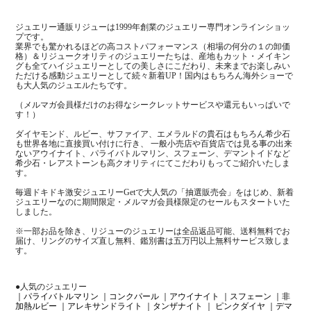
ジュエリー通販リジューは1999年創業のジュエリー専門オンラインショッ
プです。
業界でも驚かれるほどの高コストパフォーマンス（相場の何分の１の卸価
格）＆リジュークオリティのジュエリーたちは、産地もカット・メイキン
グも全てハイジュエリーとしての美しさにこだわり、未来までお楽しみい
ただける感動ジュエリーとして続々新着UP！国内はもちろん海外ショーで
も大人気のジュエルたちです。
（メルマガ会員様だけのお得なシークレットサービスや還元もいっぱいで
す！）
ダイヤモンド、ルビー、サファイア、エメラルドの貴石はもちろん希少石
も世界各地に直接買い付けに行き、 一般小売店や百貨店では見る事の出来
ないアウイナイト、パライバトルマリン、スフェーン、デマントイドなど
希少石・レアストーンも高クオリティにてこだわりもってご紹介いたしま
す。
毎週ドキドキ激安ジュエリーGetで大人気の「抽選販売会」をはじめ、新着
ジュエリーなのに期間限定・メルマガ会員様限定のセールもスタートいた
しました。
※一部お品を除き、リジューのジュエリーは全品返品可能、送料無料でお
届け、リングのサイズ直し無料、鑑別書は五万円以上無料サービス致しま
す。
●人気のジュエリー
｜パライバトルマリン
｜コンクパール
｜アウイナイト
｜スフェーン
｜非
加熱ルビー
｜アレキサンドライト
｜タンザナイト
｜ ピンクダイヤ
｜デマ