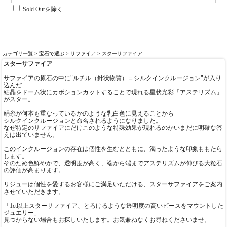
Sold Outを除く
カテゴリ一覧
>
宝石で選ぶ
>
サファイア
> スターサファイア
スターサファイア
サファイアの原石の中に"ルチル（針状物質）＝シルクインクルージョン"が入り
込んだ
結晶をドーム状にカボションカットすることで現れる星状光彩「アステリズム」
がスター。
絹糸が何本も重なっているかのような乳白色に見えることから
シルクインクルージョンと命名されるようになりました。
なぜ特定のサファイアにだけこのような特殊効果が現れるのかいまだに明確な答
えは出ていません。
このインクルージョンの存在は個性を生むとともに、濁ったような印象ももたら
します。
そのため色鮮やかで、透明度が高く、端から端までアステリズムが伸びる大粒石
の評価が高まります。
リジューは個性を愛するお客様にご満足いただける、スターサファイアをご案内
させていただきます。
「1ct以上スターサファイア、とろけるような透明度の高いピースをマウントした
ジュエリー」
見つからない場合もお探しいたします。お気兼ねなくお尋ねくださいませ。