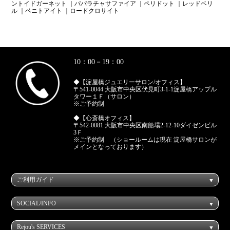
ントイドガーネット
｜パパラチャサファイア
｜ペリドット
｜レッドベリ
ル
｜ベニトアイト
｜ロードクロサイト
10：00－19：00
◆【淀屋橋ジュエリーサロン/オフィス】
〒541-0044 大阪市中央区伏見町3-1-1淀屋橋アップル
タワー１Ｆ（サロン）
※ご予約制
◆【心斎橋オフィス】
〒542-0081 大阪市中央区南船場2-12-10ダイゼンビル
3Ｆ
※ご予約制 （ショールームは現在 淀屋橋サロンが
メインとなっております）
ご利用ガイド
SOCIAL/INFO
Rejou's SERVICES