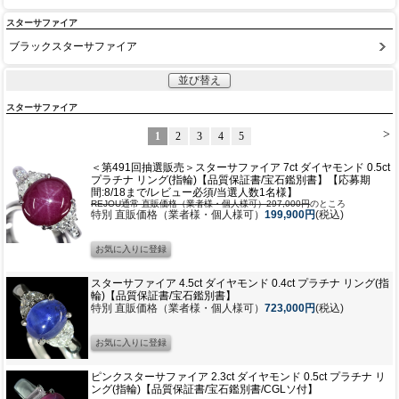
スターサファイア
ブラックスターサファイア
並び替え
スターサファイア
>
1
2
3
4
5
＜第491回抽選販売＞スターサファイア 7ct ダイヤモンド 0.5ct
プラチナ リング(指輪)【品質保証書/宝石鑑別書】【応募期
間:8/18まで/レビュー必須/当選人数1名様】
REJOU通常 直販価格（業者様・個人様可）297,000円
のところ
特別 直販価格（業者様・個人様可）
199,900円
(税込)
スターサファイア 4.5ct ダイヤモンド 0.4ct プラチナ リング(指
輪)【品質保証書/宝石鑑別書】
特別 直販価格（業者様・個人様可）
723,000円
(税込)
ピンクスターサファイア 2.3ct ダイヤモンド 0.5ct プラチナ リ
ング(指輪)【品質保証書/宝石鑑別書/CGLソ付】