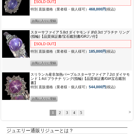
【SOLD OUT】
特別 直販価格（業者様・個人様可）
468,000円
(税込)
スターサファイア 5.8ct ダイヤモンド 約0.3ct プラチナ リング
(指輪)【品質保証書/宝石鑑別書/GRJソ付】
【SOLD OUT】
特別 直販価格（業者様・個人様可）
185,000円
(税込)
スリランカ産非加熱パープルスターサファイア 7.2ct ダイヤモ
ンド 1.4ct プラチナ リング(指輪)【品質保証書/GIA宝石鑑別
書】
特別 直販価格（業者様・個人様可）
544,000円
(税込)
>
1
2
3
4
5
ジュエリー通販リジューとは？