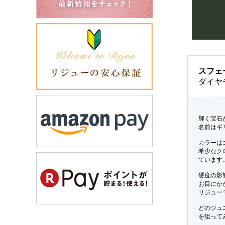
スフェ
ダイヤ
輝く宝石
名前はギ
カラーは
希少なク
ています
硬度の影
お目にか
リジュー
どのジュ
を狙って