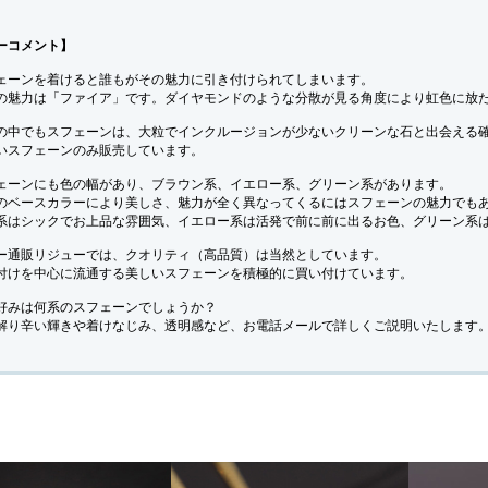
ーコメント】
ェーンを着けると誰もがその魅力に引き付けられてしまいます。
の魅力は「ファイア」です。ダイヤモンドのような分散が見る角度により虹色に放
の中でもスフェーンは、大粒でインクルージョンが少ないクリーンな石と出会える
いスフェーンのみ販売しています。
ェーンにも色の幅があり、ブラウン系、イエロー系、グリーン系があります。
のベースカラーにより美しさ、魅力が全く異なってくるにはスフェーンの魅力でも
系はシックでお上品な雰囲気、イエロー系は活発で前に前に出るお色、グリーン系
ー通販リジューでは、クオリティ（高品質）は当然としています。
付けを中心に流通する美しいスフェーンを積極的に買い付けています。
好みは何系のスフェーンでしょうか？
解り辛い輝きや着けなじみ、透明感など、お電話メールで詳しくご説明いたします