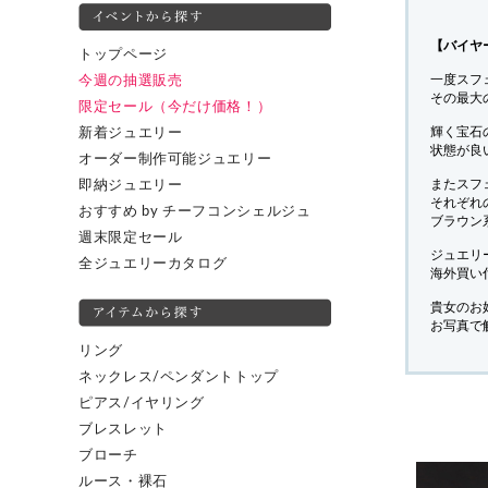
【バイヤ
トップページ
一度スフ
今週の抽選販売
その最大
限定セール（今だけ価格！）
輝く宝石
新着ジュエリー
状態が良
オーダー制作可能ジュエリー
またスフ
即納ジュエリー
それぞれ
おすすめ by チーフコンシェルジュ
ブラウン
週末限定セール
ジュエリ
全ジュエリーカタログ
海外買い
貴女のお
お写真で
リング
ネックレス/ペンダントトップ
ピアス/イヤリング
ブレスレット
ブローチ
ルース・裸石