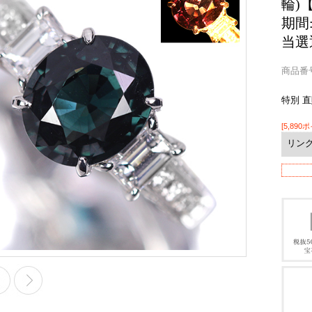
輪)
期間
当選
商品番号 
特別 
[5,890
リン