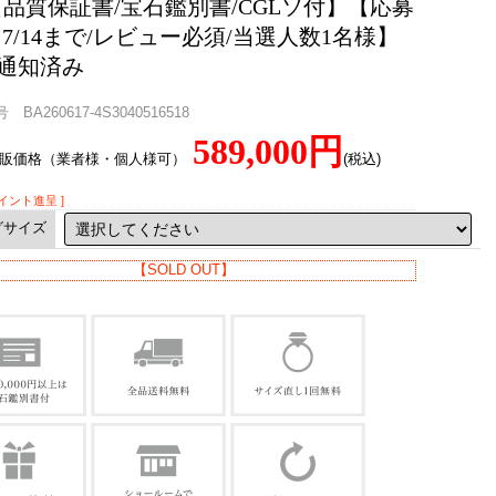
【品質保証書/宝石鑑別書/CGLソ付】【応募
:7/14まで/レビュー必須/当選人数1名様】
通知済み
BA260617-4S3040516518
589,000円
直販価格（業者様・個人様可）
(税込)
ポイント進呈 ]
グサイズ
【SOLD OUT】