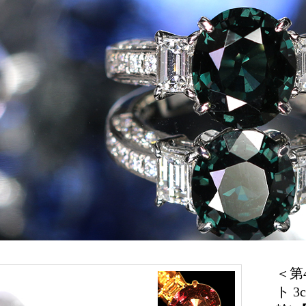
＜第
ト 3