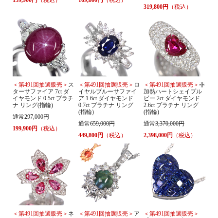
159,900円
（税込）
169,800円
（税込）
319,800円
（税込）
＜第491回抽選販売＞
ス
＜第491回抽選販売＞
ロ
＜第491回抽選販売＞
非
ターサファイア 7ct ダ
イヤルブルーサファイ
加熱ハートシェイプル
イヤモンド 0.5ct プラチ
ア 1.6ct ダイヤモンド
ビー 2ct ダイヤモンド
ナ リング(指輪)
0.7ct プラチナ リング
2.6ct プラチナ リング
(指輪)
(指輪)
通常
297,000円
通常
659,000円
通常
3,370,000円
199,900円
（税込）
449,800円
（税込）
2,398,000円
（税込）
＜第491回抽選販売＞
ネ
＜第491回抽選販売＞
ア
＜第491回抽選販売＞