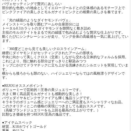
パヴェセッティングで贅沢にあしらい
部分的な色使いの地金としてイエローゴールドとの立体感のあるモチーフ上で
ピンクファイアの美しさとモルガナイトピンクとの相乗の美しさを奏でます。
・「光の絨毯のようなダイヤモンドパヴェ」
メインストーンを取り囲むアームや台座部分には
トータル0.3カラットのダイヤモンドを隙間なく敷き詰め
主役のモルガナイトをまるで光の絨毯で包み込むような贅沢な仕上がりです。
動くたびにシンチレーションが走り、リング全体の高級感を一気に底上げしてい
ます。
・「360度どこから見ても美しいクロスラインアーム」
緻密にダイヤモンドがセッティングされたアームの形状も
中央に向かって美しくクロス（交差）しながら交わる立体的なフォルムを採用。
これにより、指に触れる部分はすっきりと馴染みつつ
トップにかけてドラマチックに立ち上がる洗練されたシルエットを実現していま
す。
横からも後ろからも隙のない、ハイジュエリーならではの風格漂うデザインで
す。
●REJOUオススメポイント
ボリューミーで芸術的！圧巻の美ジュエリーです。
大きく輝く高品質モルガナイトも感動的な美しさ！
パヴェダイヤ＆ピンクサファイアも輝く逸品リングです。
キラキラのボリューム感とジュエリーへのご満足度もスペシャリティなお品。
このクオリティとこの価格の実現につきましても超おススメです。
（高級ブランドジュエリーをも上回る最高の仕上がりです。）
比類なき価値を持つREJOU至高の逸品です。
●アイテムスペック
材質…K18ホワイトゴールド
重量…約11.5g