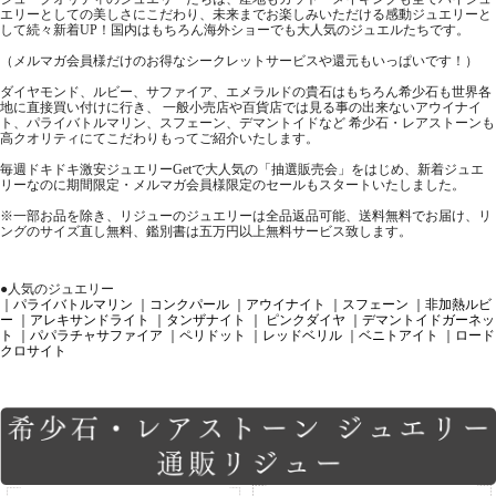
エリーとしての美しさにこだわり、未来までお楽しみいただける感動ジュエリーと
して続々新着UP！国内はもちろん海外ショーでも大人気のジュエルたちです。
（メルマガ会員様だけのお得なシークレットサービスや還元もいっぱいです！）
ダイヤモンド、ルビー、サファイア、エメラルドの貴石はもちろん希少石も世界各
地に直接買い付けに行き、 一般小売店や百貨店では見る事の出来ないアウイナイ
ト、パライバトルマリン、スフェーン、デマントイドなど 希少石・レアストーンも
高クオリティにてこだわりもってご紹介いたします。
毎週ドキドキ激安ジュエリーGetで大人気の「抽選販売会」をはじめ、新着ジュエ
リーなのに期間限定・メルマガ会員様限定のセールもスタートいたしました。
※一部お品を除き、リジューのジュエリーは全品返品可能、送料無料でお届け、リ
ングのサイズ直し無料、鑑別書は五万円以上無料サービス致します。
●人気のジュエリー
｜パライバトルマリン
｜コンクパール
｜アウイナイト
｜スフェーン
｜非加熱ルビ
ー
｜アレキサンドライト
｜タンザナイト
｜ ピンクダイヤ
｜デマントイドガーネッ
ト
｜パパラチャサファイア
｜ペリドット
｜レッドベリル
｜ベニトアイト
｜ロード
クロサイト