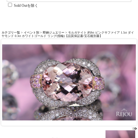
Sold Outを除く
カテゴリ一覧
>
イベント別
>
即納ジュエリー
> モルガナイト 約9ct ピンクサファイア 1.5ct ダイ
ヤモンド 0.3ct ホワイトゴールド リング(指輪)【品質保証書/宝石鑑別書】