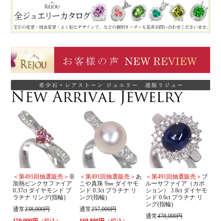
＜第491回抽選販売＞
非
＜第491回抽選販売＞
あ
＜第491回抽選販売＞
ブ
加熱ピンクサファイア
こや真珠 9㎜ ダイヤモ
ルーサファイア（カボ
0.37ct ダイヤモンド プ
ンド 0.3ct プラチナ リ
ション） 3.8ct ダイヤモ
ラチナ リング(指輪)
ング(指輪)
ンド 0.6ct プラチナ リ
ング(指輪)
通常
238,000円
通常
257,000円
通常
478,000円