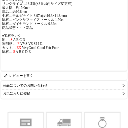
リングサイズ…13.5番(±3番以内サイズ変更可)
最大幅…約15.0mm
厚み…約10.8mm
中石…モルガナイト 8.97ct(約16.3×11.8mm)
脇石…ピンクサファイア トータル 1.50ct
脇石…ダイヤモンド トータル 0.32ct
商品状態・・・新品
●宝石ランク
彩 …
S
A B C D
透明感 …
F
VVS VS SI I I2
カット…
EX
VeryGood Good Fair Poor
脇石…
S
A B C D E
レビューを書く
商品についてのお問い合わせ
お気に入りに登録