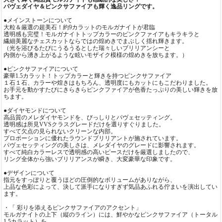
パヴェダイヤ＆ピンクサファイアも輝く逸品リングです。
●メインストーンについて
大粒＆厳選の超美石！約9カラットのモルガナイトが君臨
透明感も完璧！モルガナイトトップカラーのピンクファイアもキラキラと
繊細美麗なチェスカットならではの煌めきでまぶしく揺れ輝きます。
（光を浴びるたびにうるうるとした瑞々しいブリリアンシーと
内側から湧き上がるような眩いモザイク模様の煌めきを放ちます。）
●ピンクサファイアについて
豪華1.5カラット！トップカラーと輝きを持つピンクサファイア
１石１石、カラーや煌きはもちろん、透明度にもカットにもこだわりました。
お手元を動かすたびにきらきらピンクファイアが色香たっぷりの美しい輝きを放
ちます。
●ダイヤモンドについて
高品質のメレダイヤモンドを、びっしりとパヴェセッティング。
透明感は所見VVSクラスグレードだけを選りすぐりました。
すべて欠点の見られないクリーンな内部。
プロポーションに優れたラウンドブリリアントが施されています。
パヴェセッティングの美しさは、メレダイヤのグレードに影響されます。
すべて純白カラーレスで透明感の高いピースだけを厳選しましたので、
リング全体から強いブリリアンスが瞬き、大変豪華な印象です。
●デザインについて
指元をすっぽりと覆うほどの圧倒的なボリュームがありながら、
上品な色彩によって、決して派手になりすぎず気品あふれる佇まいを演出してい
ます。
・「 彩りを添えるピンクサファイアのアクセント」
モルガナイトの上下（縦のライン）には、鮮やかなピンクサファイア（トータル
1.5カラット）を