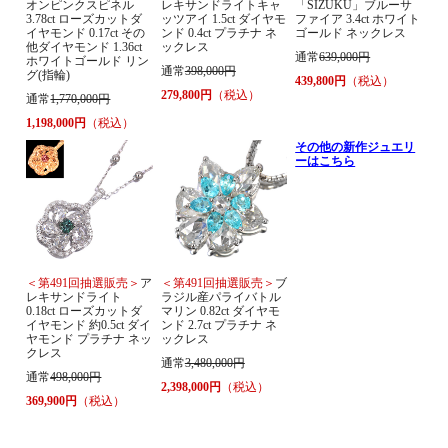
オンピンクスピネル
レキサンドライトキャ
「SIZUKU」ブルーサ
3.78ct ローズカットダ
ッツアイ 1.5ct ダイヤモ
ファイア 3.4ct ホワイト
イヤモンド 0.17ct その
ンド 0.4ct プラチナ ネ
ゴールド ネックレス
他ダイヤモンド 1.36ct
ックレス
通常
639,000円
ホワイトゴールド リン
通常
398,000円
グ(指輪)
439,800円
（税込）
279,800円
（税込）
通常
1,770,000円
1,198,000円
（税込）
その他の新作ジュエリ
ーはこちら
＜第491回抽選販売＞
ア
＜第491回抽選販売＞
ブ
レキサンドライト
ラジル産パライバトル
0.18ct ローズカットダ
マリン 0.82ct ダイヤモ
イヤモンド 約0.5ct ダイ
ンド 2.7ct プラチナ ネ
ヤモンド プラチナ ネッ
ックレス
クレス
通常
3,480,000円
通常
498,000円
2,398,000円
（税込）
369,900円
（税込）