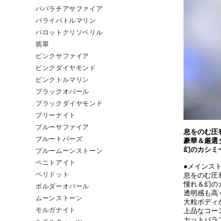
パパラチアサファイア
パライバトルマリン
パロットクリソベリル
翡翠
ピンクサファイア
ピンクダイヤモンド
ピンクトルマリン
ブラックオパール
ブラックダイヤモンド
プリーナイト
ブルーサファイア
息をのむ圧
ブルートパーズ
豪華＆厳選
幻のカシミ
ブルームーンストーン
ペニトアイト
●メインス
息をのむ圧
ペリドット
憧れ＆幻の
ポルダーオパール
透明感も高
ムーンストーン
大粒ボディ
上品なコー
モルガナイト
カットバラ