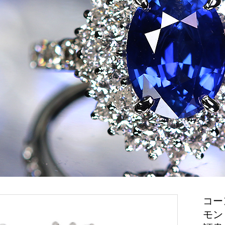
コー
モン