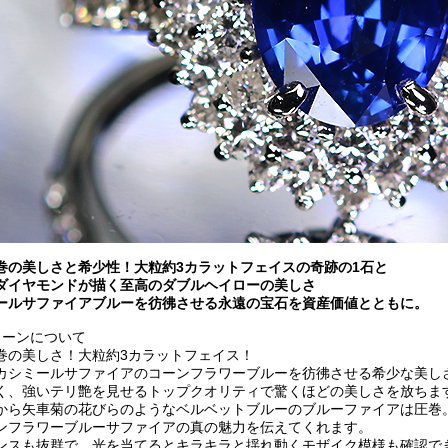
巻の美しさと希少性！大粒約3カラットフェイスの奇跡の1石と
ダイヤモンドが描く至高のダブルヘイローの美しさ
ールサファイアブルーを彷彿させる永遠の宝石を資産価値とともに。
トーンについて
巻の美しさ！大粒約3カラットフェイス！
カシミールサファイアのコーンフラワーブルーを彷彿させる希少な美し
く、強いテリ艶を見せるトップクオリティで驚くほどの美しさを放ちま
から矢車菊の花びらのようなベルベットブルーのブルーファイアは圧巻
ンフラワーブルーサファイアの真の魅力を伝えてくれます。
ンスも抜群で、光を当てるとキラキラと揺れ動くモザイク模様も確認で