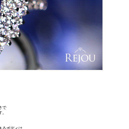
さで
す。
。
きるボディは