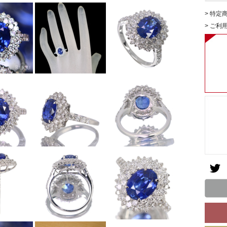
> 特定
> ご利