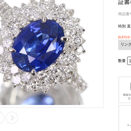
証書
商品番号 
特別 
[9,870
リン
数量