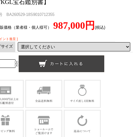
/KGL宝石鑑別書】
BA260529-18S9010712355
987,000円
直販価格（業者様・個人様可）
(税込)
ポイント進呈 ]
グサイズ