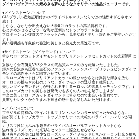
ダイヤパヴェアームの煌めきも夢のようなクオリティの逸品ジュエリーです。
●メインストーンについて
GIAブラジル産地証明付きのパライバトルマリンならではの強烈すぎるネオン
感！！
しかも、なかなか出会えない大粒0.24カラットの高品質石です。
心ときめかせるビビッドな彩が圧倒的なトップカラーを魅せ
プロポーション抜群のファセットから、見事な彩とテリ・煌きをご堪能いただけ
ます。
高い透明感も印象的な強烈な美しさと発光力の秀逸石です。
●サイドストーン（ダイヤモンド）について
希少なローズカットダイヤモンドとブリリアントファセットカットの光彩調和に
も
妥協なく全石所見VVSクラスの高品質ルースのみを厳選いたしました。
輝きの贅沢さも圧巻で主石のファンシーインテンスパープリッシュピンクダイヤ
モンドの感性をさらに際立たせています。
（※ローズカットはブリリアントカットの煌びやかさとは異質な輝きを放ち
オーロラの揺らぎの虹のような、ダイヤモンドの透明度も強調した
美しいダイヤモンドだけが許される中世ヨーロッパの古典カッティングです。）
このローズカットの美しさは現代でも多くの人の心を魅了しますが
本当に美しいローズカットダイヤンドは希少なので出会いも困難です。
貴重なセレクトから生まれる輝きの感性をお楽しみいただけます。
●デザインについて
ブラジル産特有のパライバトルマリン・ネオンカラーが灯ったかのような…
誰が見てもトップカラー・トップクオリティの大粒のパライバトルマリンが君
臨。
カリスマ性にあふれる厳選のパライバのオーバルファセットカットから
溢れ出るリズミカルな光彩をセンターに際立たせながら
取り巻きの外側には希少なローズカットダイヤモンドたちがオーロラ虹光を放ち
優美でボリューミーなジュエリーフェイスとして夢のような光彩をさらに拡げま