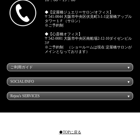
◆【淀屋橋ジュエリーサロン/オフィス】
〒541-0044 大阪市中央区伏見町3-1-1淀屋橋アップル
タワー１Ｆ（サロン）
※ご予約制
◆【心斎橋オフィス】
〒542-0081 大阪市中央区南船場2-12-10ダイゼンビル
3Ｆ
※ご予約制 （ショールームは現在 淀屋橋サロンが
メインとなっております）
ご利用ガイド
SOCIAL/INFO
Rejou's SERVICES
◆TOPに戻る