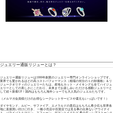
ジュエリー通販リジューとは？
ジュエリー通販リジューは1999年創業のジュエリー専門オンラインショップです。
業界でも驚かれるほどの高コストパフォーマンス（相場の何分の１の卸価格）＆リ
ジュークオリティのジュエリーたちは、産地もカット・メイキングも全てハイジュ
エリーとしての美しさにこだわり、未来までお楽しみいただける感動ジュエリーと
して続々新着UP！国内はもちろん海外ショーでも大人気のジュエルたちです。
（メルマガ会員様だけのお得なシークレットサービスや還元もいっぱいです！）
ダイヤモンド、ルビー、サファイア、エメラルドの貴石はもちろん希少石も世界各
地に直接買い付けに行き、 一般小売店や百貨店では見る事の出来ないアウイナイ
ト、パライバトルマリン、スフェーン、デマントイドなど 希少石・レアストーンも