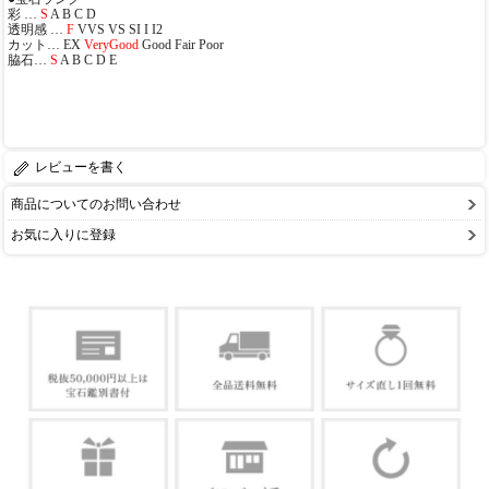
彩 …
S
A B C D
透明感 …
F
VVS VS SI I I2
カット… EX
VeryGood
Good Fair Poor
脇石…
S
A B C D E
レビューを書く
商品についてのお問い合わせ
お気に入りに登録