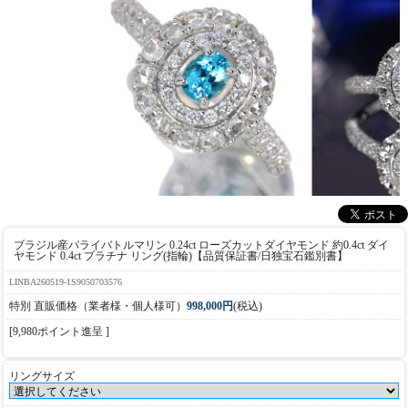
ブラジル産パライバトルマリン 0.24ct ローズカットダイヤモンド 約0.4ct ダイ
ヤモンド 0.4ct プラチナ リング(指輪)【品質保証書/日独宝石鑑別書】
LINBA260519-1S9050703576
特別 直販価格（業者様・個人様可）
998,000円
(税込)
[9,980ポイント進呈 ]
リングサイズ