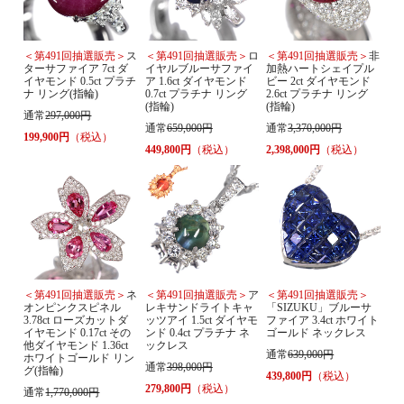
＜第491回抽選販売＞
ス
＜第491回抽選販売＞
ロ
＜第491回抽選販売＞
非
ターサファイア 7ct ダ
イヤルブルーサファイ
加熱ハートシェイプル
イヤモンド 0.5ct プラチ
ア 1.6ct ダイヤモンド
ビー 2ct ダイヤモンド
ナ リング(指輪)
0.7ct プラチナ リング
2.6ct プラチナ リング
(指輪)
(指輪)
通常
297,000円
通常
659,000円
通常
3,370,000円
199,900円
（税込）
449,800円
（税込）
2,398,000円
（税込）
＜第491回抽選販売＞
ネ
＜第491回抽選販売＞
ア
＜第491回抽選販売＞
オンピンクスピネル
レキサンドライトキャ
「SIZUKU」ブルーサ
3.78ct ローズカットダ
ッツアイ 1.5ct ダイヤモ
ファイア 3.4ct ホワイト
イヤモンド 0.17ct その
ンド 0.4ct プラチナ ネ
ゴールド ネックレス
他ダイヤモンド 1.36ct
ックレス
通常
639,000円
ホワイトゴールド リン
通常
398,000円
グ(指輪)
439,800円
（税込）
279,800円
（税込）
通常
1,770,000円