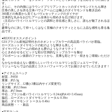
す。
さらに、その内側にはラウンドブリリアントカットのダイヤモンドたちも輝き
圧巻の美しさを誇る立体パヴェアームには極上のダイヤモンドを敷き詰め
360度どの角度から見てもパヴェセッティングのダイヤが
立体的な丸みをおびたアーム全体から煌めきを広げ続けます。
（主石のパライバトルマリンとの調和と存在感と美しさに、誰もが魅了されるほ
ど！）
豪華なのに決して仰々しくはなく至極のクオリティとともに上品な感性も香る逸
品です。
●REJOUオススメポイント
GIAブラジル産地証明付きのネオントップカラーの高品質パライバが君臨。
ローズカットダイヤモンドの虹のような輝きも美しく
ダイヤパヴェアームの煌めきも夢のようなクオリティ！
心ときめかせるビビッドな彩が圧倒的なトップカラーを魅せ
プロポーション抜群のファセットから、見事な彩とテリ・煌きをご堪能いただけ
る
なかなか出会えない素晴らしいパライバトルマリンお宝ジュエリーです。
リジューならではの品質とコストパフォーマンスでお届けさせていただきます！
●アイテムスペック
材質…Pt950
重量…約5.3g
リングサイズ…12番(±3番以内サイズ変更可)
最大幅…約12.0mm
厚み…約7.0mm
中石…ブラジル産パライバトルマリン 0.24ct(約4.41×3.45mm)
脇石…ローズカットダイヤモンド トータル 0.39ct
脇石…ダイヤモンド トータル 0.40ct
商品状態・・・新品
●宝石ランク