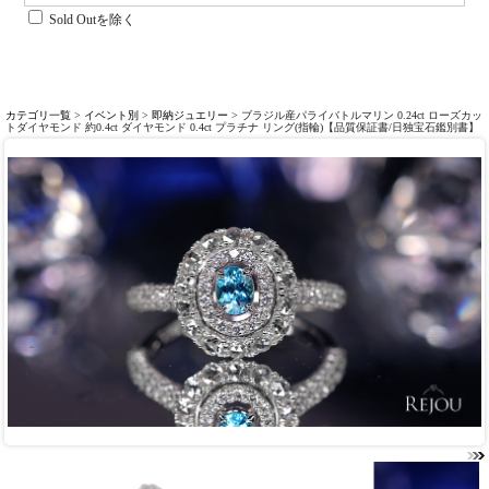
Sold Outを除く
カテゴリ一覧
>
イベント別
>
即納ジュエリー
> ブラジル産パライバトルマリン 0.24ct ローズカッ
トダイヤモンド 約0.4ct ダイヤモンド 0.4ct プラチナ リング(指輪)【品質保証書/日独宝石鑑別書】