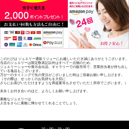
このたびは ジュエリー通販リジューにお越しいただき誠にありがとうございます。
当店のジュエリーは限定数表記以外はすべて一点物のため、
ジュエリーショーや展示会出品、ギャラリーでの販売等で、営業担当者が持ち出し
ている逸品もご ざいます。
万が一のタイミングで先の受注がございました時はご容赦お願い申し上げます。
（その際は、せっかくのお気持ちを大切に
さらにお喜びいただけますような再提案等もさせていただく所存でございます。）
末永くお付き合いのほど、よろしくお願い申し上げます。
素敵なジュエリーは
人生をさらに素敵に輝かせてくれることでしょう。
10：00－19：00