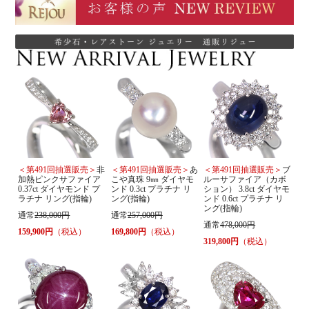
＜第491回抽選販売＞
非
＜第491回抽選販売＞
あ
＜第491回抽選販売＞
ブ
加熱ピンクサファイア
こや真珠 9㎜ ダイヤモ
ルーサファイア（カボ
0.37ct ダイヤモンド プ
ンド 0.3ct プラチナ リ
ション） 3.8ct ダイヤモ
ラチナ リング(指輪)
ング(指輪)
ンド 0.6ct プラチナ リ
ング(指輪)
通常
238,000円
通常
257,000円
通常
478,000円
159,900円
（税込）
169,800円
（税込）
319,800円
（税込）