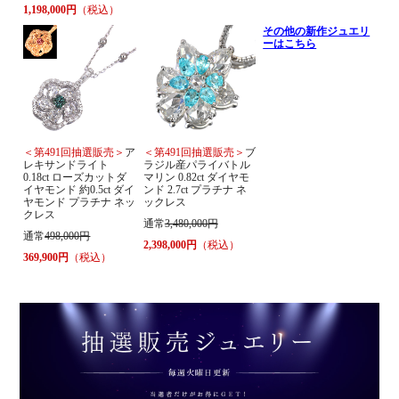
1,198,000円
（税込）
その他の新作ジュエリ
ーはこちら
＜第491回抽選販売＞
ア
＜第491回抽選販売＞
ブ
レキサンドライト
ラジル産パライバトル
0.18ct ローズカットダ
マリン 0.82ct ダイヤモ
イヤモンド 約0.5ct ダイ
ンド 2.7ct プラチナ ネ
ヤモンド プラチナ ネッ
ックレス
クレス
通常
3,480,000円
通常
498,000円
2,398,000円
（税込）
369,900円
（税込）