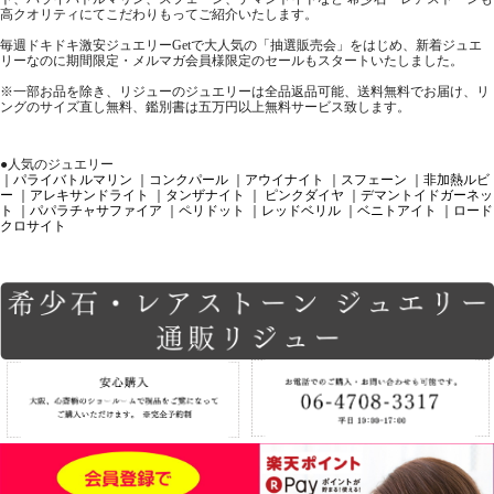
高クオリティにてこだわりもってご紹介いたします。
毎週ドキドキ激安ジュエリーGetで大人気の「抽選販売会」をはじめ、新着ジュエ
リーなのに期間限定・メルマガ会員様限定のセールもスタートいたしました。
※一部お品を除き、リジューのジュエリーは全品返品可能、送料無料でお届け、リ
ングのサイズ直し無料、鑑別書は五万円以上無料サービス致します。
●人気のジュエリー
｜パライバトルマリン
｜コンクパール
｜アウイナイト
｜スフェーン
｜非加熱ルビ
ー
｜アレキサンドライト
｜タンザナイト
｜ ピンクダイヤ
｜デマントイドガーネッ
ト
｜パパラチャサファイア
｜ペリドット
｜レッドベリル
｜ベニトアイト
｜ロード
クロサイト