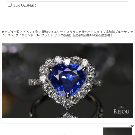
Sold Outを除く
カテゴリ一覧
>
イベント別
>
即納ジュエリー
> スリランカ産ハートシェイプ非加熱ブルーサファ
イア 3.5ct ダイヤモンド 1.1ct プラチナ リング(指輪)【品質保証書/GIA宝石鑑別書】