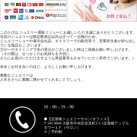
このたびは ジュエリー通販リジューにお越しいただき誠にありがとうございます。
当店のジュエリーは限定数表記以外はすべて一点物のため、
ジュエリーショーや展示会出品、ギャラリーでの販売等で、営業担当者が持ち出し
ている逸品もご ざいます。
万が一のタイミングで先の受注がございました時はご容赦お願い申し上げます。
（その際は、せっかくのお気持ちを大切に
さらにお喜びいただけますような再提案等もさせていただく所存でございます。）
末永くお付き合いのほど、よろしくお願い申し上げます。
素敵なジュエリーは
人生をさらに素敵に輝かせてくれることでしょう。
10：00－19：00
◆【淀屋橋ジュエリーサロン/オフィス】
〒541-0044 大阪市中央区伏見町3-1-1淀屋橋アップル
タワー１Ｆ（サロン）
※ご予約制