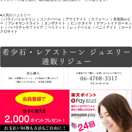
●人気のジュエリー
｜パライバトルマリン
｜コンクパール
｜アウイナイト
｜スフェーン
｜非加熱ルビ
ー
｜アレキサンドライト
｜タンザナイト
｜ ピンクダイヤ
｜デマントイドガーネッ
ト
｜パパラチャサファイア
｜ペリドット
｜レッドベリル
｜ベニトアイト
｜ロード
クロサイト