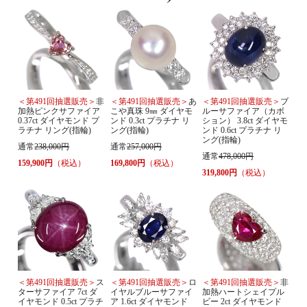
＜第491回抽選販売＞
非
＜第491回抽選販売＞
あ
＜第491回抽選販売＞
ブ
加熱ピンクサファイア
こや真珠 9㎜ ダイヤモ
ルーサファイア（カボ
0.37ct ダイヤモンド プ
ンド 0.3ct プラチナ リ
ション） 3.8ct ダイヤモ
ラチナ リング(指輪)
ング(指輪)
ンド 0.6ct プラチナ リ
ング(指輪)
通常
238,000円
通常
257,000円
通常
478,000円
159,900円
（税込）
169,800円
（税込）
319,800円
（税込）
＜第491回抽選販売＞
ス
＜第491回抽選販売＞
ロ
＜第491回抽選販売＞
非
ターサファイア 7ct ダ
イヤルブルーサファイ
加熱ハートシェイプル
イヤモンド 0.5ct プラチ
ア 1.6ct ダイヤモンド
ビー 2ct ダイヤモンド