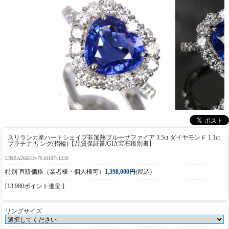
スリランカ産ハートシェイプ非加熱ブルーサファイア 3.5ct ダイヤモンド 1.1ct
プラチナ リング(指輪)【品質保証書/GIA宝石鑑別書】
LINBA260519-7S1010711239
特別 直販価格（業者様・個人様可）
1,398,000円
(税込)
[13,980ポイント進呈 ]
リングサイズ