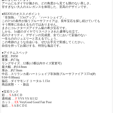
アームにもダイヤが施され、どの角度から見ても隙のない美しさ。
甘すぎない大人のエレガンスを体現した、至高のデザインです。
●REJOUのオススメポイント
「非加熱」「3.5ctアップ」「ハートシェイプ」。
この3つの条件が揃うブルーサファイアは、長年宝石を探し続けていても
そう簡単に出会えるものではありません。
まさにコレクターズアイテム級の希少宝石です。
しかも、1ct超のダイヤでリスペクトされた豪華な仕立て。
石のクオリティ、デザインの完成度、全てにおいて妥協のない
一生もののジュエリーと言えるでしょう。
この奇跡のような出会いを、ぜひお手元で実感してください。
自信を持ってお届けする、特別な逸品です。
●アイテムスペック
材質…Pt950
重量…約7.0g
リングサイズ…12番(±3番以内サイズ変更可)
最大幅…約14.8mm
厚み…約7.0mm
中石…スリランカ産ハートシェイプ非加熱ブルーサファイア 3.57ct(約
9.04×9.88mm)
脇石…ダイヤモンド トータル 1.15ct
商品状態・・・新品
●宝石ランク
彩 …
S
A B C D
透明感 …
F
VVS VS SI I I2
カット…
EX
VeryGood Good Fair Poor
脇石…
S
A B C D E