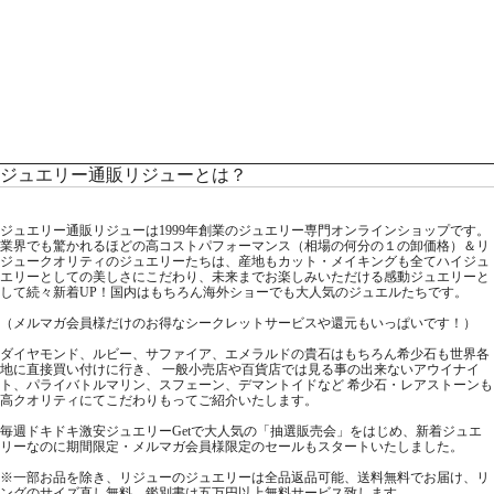
ジュエリー通販リジューとは？
ジュエリー通販リジューは1999年創業のジュエリー専門オンラインショップです。
業界でも驚かれるほどの高コストパフォーマンス（相場の何分の１の卸価格）＆リ
ジュークオリティのジュエリーたちは、産地もカット・メイキングも全てハイジュ
エリーとしての美しさにこだわり、未来までお楽しみいただける感動ジュエリーと
して続々新着UP！国内はもちろん海外ショーでも大人気のジュエルたちです。
（メルマガ会員様だけのお得なシークレットサービスや還元もいっぱいです！）
ダイヤモンド、ルビー、サファイア、エメラルドの貴石はもちろん希少石も世界各
地に直接買い付けに行き、 一般小売店や百貨店では見る事の出来ないアウイナイ
ト、パライバトルマリン、スフェーン、デマントイドなど 希少石・レアストーンも
高クオリティにてこだわりもってご紹介いたします。
毎週ドキドキ激安ジュエリーGetで大人気の「抽選販売会」をはじめ、新着ジュエ
リーなのに期間限定・メルマガ会員様限定のセールもスタートいたしました。
※一部お品を除き、リジューのジュエリーは全品返品可能、送料無料でお届け、リ
ングのサイズ直し無料、鑑別書は五万円以上無料サービス致します。