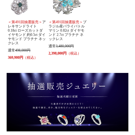
＜第491回抽選販売＞
ア
＜第491回抽選販売＞
ブ
レキサンドライト
ラジル産パライバトル
0.18ct ローズカットダ
マリン 0.82ct ダイヤモ
イヤモンド 約0.5ct ダイ
ンド 2.7ct プラチナ ネ
ヤモンド プラチナ ネッ
ックレス
クレス
通常
3,480,000円
通常
498,000円
2,398,000円
（税込）
369,900円
（税込）