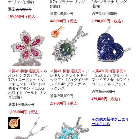
ナ リング(指輪)
0.7ct プラチナ リング
2.6ct プラチナ リング
(指輪)
(指輪)
通常
297,000円
通常
659,000円
通常
3,370,000円
199,900円
（税込）
449,800円
（税込）
2,398,000円
（税込）
＜第491回抽選販売＞
ネ
＜第491回抽選販売＞
ア
＜第491回抽選販売＞
オンピンクスピネル
レキサンドライトキャ
「SIZUKU」ブルーサ
3.78ct ローズカットダ
ッツアイ 1.5ct ダイヤモ
ファイア 3.4ct ホワイト
イヤモンド 0.17ct その
ンド 0.4ct プラチナ ネ
ゴールド ネックレス
他ダイヤモンド 1.36ct
ックレス
通常
639,000円
ホワイトゴールド リン
通常
398,000円
グ(指輪)
439,800円
（税込）
279,800円
（税込）
通常
1,770,000円
1,198,000円
（税込）
その他の新作ジュエリ
ーはこちら