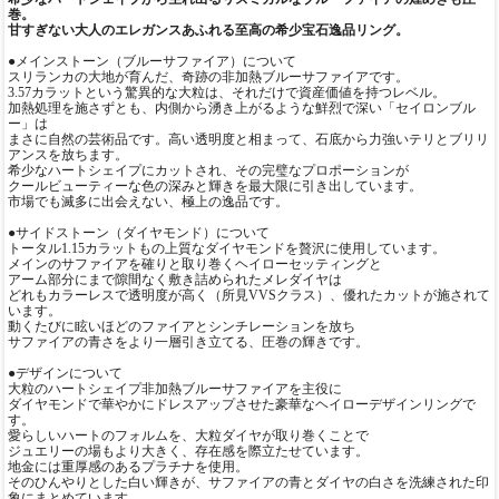
巻。
甘すぎない大人のエレガンスあふれる至高の希少宝石逸品リング。
●メインストーン（ブルーサファイア）について
スリランカの大地が育んだ、奇跡の非加熱ブルーサファイアです。
3.57カラットという驚異的な大粒は、それだけで資産価値を持つレベル。
加熱処理を施さずとも、内側から湧き上がるような鮮烈で深い「セイロンブル
ー」は
まさに自然の芸術品です。高い透明度と相まって、石底から力強いテリとブリリ
アンスを放ちます。
希少なハートシェイプにカットされ、その完璧なプロポーションが
クールビューティーな色の深みと輝きを最大限に引き出しています。
市場でも滅多に出会えない、極上の逸品です。
●サイドストーン（ダイヤモンド）について
トータル1.15カラットもの上質なダイヤモンドを贅沢に使用しています。
メインのサファイアを確りと取り巻くヘイローセッティングと
アーム部分にまで隙間なく敷き詰められたメレダイヤは
どれもカラーレスで透明度が高く（所見VVSクラス）、優れたカットが施されて
います。
動くたびに眩いほどのファイアとシンチレーションを放ち
サファイアの青さをより一層引き立てる、圧巻の輝きです。
●デザインについて
大粒のハートシェイプ非加熱ブルーサファイアを主役に
ダイヤモンドで華やかにドレスアップさせた豪華なヘイローデザインリングで
す。
愛らしいハートのフォルムを、大粒ダイヤが取り巻くことで
ジュエリーの場もより大きく、存在感を際立たせています。
地金には重厚感のあるプラチナを使用。
そのひんやりとした白い輝きが、サファイアの青とダイヤの白さを洗練された印
象にまとめています。