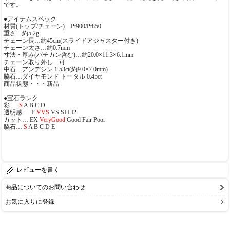
です。
●アイテムスペック
材質(トップ/チェーン)…Pt900/Pt850
重さ…約5.2g
チェーン長…約45cm(スライドアジャスター付き)
チェーン太さ…約0.7mm
寸法・厚み(バチカン含む)…約20.0×11.3×6.1mm
チェーン取り外し…可
中石…アンデシン 1.53ct(約9.0×7.0mm)
脇石…ダイヤモンド トータル 0.45ct
商品状態・・・新品
●宝石ランク
彩 …
S
A B C D
透明感 … F
VVS
VS SI I I2
カット… EX
VeryGood
Good Fair Poor
脇石…
S
A B C D E
レビューを書く
商品についてのお問い合わせ
お気に入りに登録