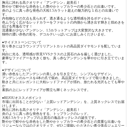
胸元に誇れる高クオリティ「アンデシン」超美石！
艶やかで鮮やかな赤色をした艶やかトップカラーの希少石との出逢いです。
炎のように真っ赤な発色の大粒1.5カラット超えの魅力的な１石との出逢いで
す。
内包物などの欠点も見られず、透き通るような透明感を誇るボディから
色ムラなく広がるレッドカラーをファセットの内側から湧き出す輝きと煌めきを
拡げる秀逸石です！
流通量が少ないアンデシン、1.5カラットアップは大変贅沢な大きさです。
独特の濃い赤色の彩を、デコルテいっぱいにお楽しみくださいませ。
●サイドストーンについて
取り巻きにはラウンドブリリアントカットの高品質ダイヤモンドを配していま
す。
純白に光る、透明感が所見VVSクラスの上質石のみを厳しく選びました。
豪華なファイアーを大きく放ち、真っ赤なアンデシンを華やかに引き立てていま
す。
●デザインについて
濃い赤色をしたアンデシンの美しさを引き立てた、シンプルなデザイン。
アンデシンのルースを4本の爪で留め、高品質ダイヤモンドで取り巻きました。
動きと共にエレガントに大粒レッドファイアが揺れ、放たれる光沢もとても華や
か
素肌の上にレッドファイアが際立ち輝くネックレスです。
●REJOUオススメポイント
市場に出回ることが少ない「上質レッドアンデシン」を、上質ネックレスでお届
けします。
胸元に誇れる高クオリティ「アンデシン」超美石！
炎のように真っ赤な発色をする、トップランクのレッド。
大粒1.5カラットアップの上質石の逸品ネックレスの誕生です。
艶やかで鮮やかな赤色をした艶やかトップカラーの希少石との貴重な出逢いを
リジューならではのクオリティで、ぜひご堪能いただきたい希少美石ジュエリー