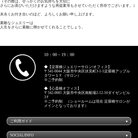
（その際は、せっかくのお気持ちを大切に
さらにお喜びいただけますような再提案等もさせていただく所存でございます。）
末永くお付き合いのほど、よろしくお願い申し上げます。
素敵なジュエリーは
人生をさらに素敵に輝かせてくれることでしょう。
10：00－19：00
◆【淀屋橋ジュエリーサロン/オフィス】
〒541-0044 大阪市中央区伏見町3-1-1淀屋橋アップル
タワー１Ｆ（サロン）
※ご予約制
◆【心斎橋オフィス】
〒542-0081 大阪市中央区南船場2-12-10ダイゼンビル
3Ｆ
※ご予約制 （ショールームは現在 淀屋橋サロンが
メインとなっております）
ご利用ガイド
SOCIAL/INFO