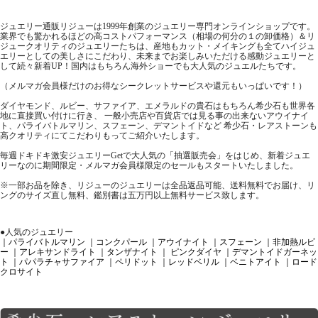
ジュエリー通販リジューは1999年創業のジュエリー専門オンラインショップです。
業界でも驚かれるほどの高コストパフォーマンス（相場の何分の１の卸価格）＆リ
ジュークオリティのジュエリーたちは、産地もカット・メイキングも全てハイジュ
エリーとしての美しさにこだわり、未来までお楽しみいただける感動ジュエリーと
して続々新着UP！国内はもちろん海外ショーでも大人気のジュエルたちです。
（メルマガ会員様だけのお得なシークレットサービスや還元もいっぱいです！）
ダイヤモンド、ルビー、サファイア、エメラルドの貴石はもちろん希少石も世界各
地に直接買い付けに行き、 一般小売店や百貨店では見る事の出来ないアウイナイ
ト、パライバトルマリン、スフェーン、デマントイドなど 希少石・レアストーンも
高クオリティにてこだわりもってご紹介いたします。
毎週ドキドキ激安ジュエリーGetで大人気の「抽選販売会」をはじめ、新着ジュエ
リーなのに期間限定・メルマガ会員様限定のセールもスタートいたしました。
※一部お品を除き、リジューのジュエリーは全品返品可能、送料無料でお届け、リ
ングのサイズ直し無料、鑑別書は五万円以上無料サービス致します。
●人気のジュエリー
｜パライバトルマリン
｜コンクパール
｜アウイナイト
｜スフェーン
｜非加熱ルビ
ー
｜アレキサンドライト
｜タンザナイト
｜ ピンクダイヤ
｜デマントイドガーネッ
ト
｜パパラチャサファイア
｜ペリドット
｜レッドベリル
｜ベニトアイト
｜ロード
クロサイト