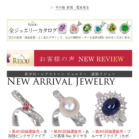
＜第491回抽選販売＞
非
＜第491回抽選販売＞
あ
＜第491回抽選販売＞
ブ
加熱ピンクサファイア
こや真珠 9㎜ ダイヤモ
ルーサファイア（カボ