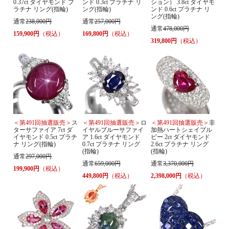
0.37ct ダイヤモンド プ
ンド 0.3ct プラチナ リ
ション） 3.8ct ダイヤモ
ラチナ リング(指輪)
ング(指輪)
ンド 0.6ct プラチナ リ
ング(指輪)
通常
238,000円
通常
257,000円
通常
478,000円
159,900円
（税込）
169,800円
（税込）
319,800円
（税込）
＜第491回抽選販売＞
ス
＜第491回抽選販売＞
ロ
＜第491回抽選販売＞
非
ターサファイア 7ct ダ
イヤルブルーサファイ
加熱ハートシェイプル
イヤモンド 0.5ct プラチ
ア 1.6ct ダイヤモンド
ビー 2ct ダイヤモンド
ナ リング(指輪)
0.7ct プラチナ リング
2.6ct プラチナ リング
(指輪)
(指輪)
通常
297,000円
通常
659,000円
通常
3,370,000円
199,900円
（税込）
449,800円
（税込）
2,398,000円
（税込）