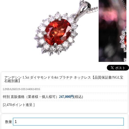
アンデシン 1.5ct ダイヤモンド 0.4ct プラチナ ネックレス【品質保証書/NGL宝
石鑑別書】
LINBA260519-10S1440614916
特別 直販価格（業者様・個人様可）
247,000円
(税込)
[2,470ポイント進呈 ]
数量