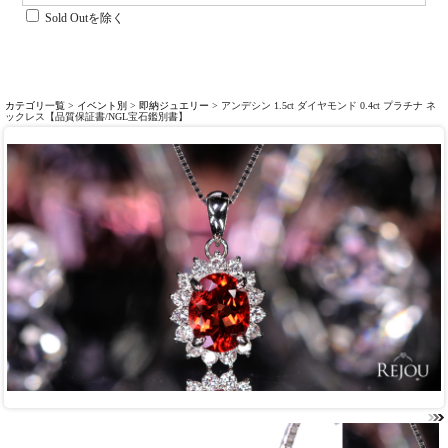
Sold Outを除く
カテゴリ一覧
>
イベント別
>
即納ジュエリー
> アンデシン 1.5ct ダイヤモンド 0.4ct プラチナ ネ
ックレス【品質保証書/NGL宝石鑑別書】