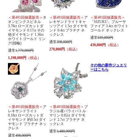
＜第491回抽選販売＞
ネ
＜第491回抽選販売＞
ア
＜第491回抽選販売＞
オンピンクスピネル
レキサンドライトキャ
「SIZUKU」ブルーサ
3.78ct ローズカットダ
ッツアイ 1.5ct ダイヤモ
ファイア 3.4ct ホワイト
イヤモンド 0.17ct その
ンド 0.4ct プラチナ ネ
ゴールド ネックレス
他ダイヤモンド 1.36ct
ックレス
通常
639,000円
ホワイトゴールド リン
通常
398,000円
グ(指輪)
439,800円
（税込）
279,800円
（税込）
通常
1,770,000円
1,198,000円
（税込）
その他の新作ジュエリ
ーはこちら
＜第491回抽選販売＞
ア
＜第491回抽選販売＞
ブ
レキサンドライト
ラジル産パライバトル
0.18ct ローズカットダ
マリン 0.82ct ダイヤモ
イヤモンド 約0.5ct ダイ
ンド 2.7ct プラチナ ネ
ヤモンド プラチナ ネッ
ックレス
クレス
通常
3,480,000円
通常
498,000円