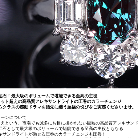
宝石！最大級のボリュームで堪能できる至高の主役
ラット超えの高品質アレキサンドライトの圧巻のカラーチェンジ
ムクラスの感動ドラマを指先に纏う至福の悦びをご実感くださいませ。
トーンについて
超えという、市場でも滅多にお目に掛かれない巨粒の高品質アレキサン
宝石として最大級のボリュームで堪能できる至高の主役ともなる
キサンドライトが魅せる圧巻のカラーチェンジも圧巻！