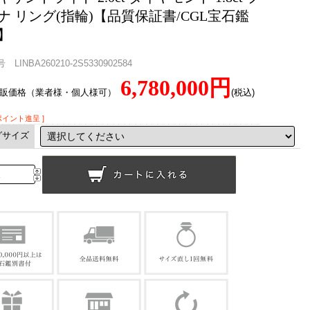
ナ リング(指輪)【品質保証書/CGL宝石鑑
】
LINBA260210-2S5330902584
6,780,000円
直販価格（業者様・個人様可）
(税込)
0ポイント進呈 ]
グサイズ