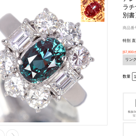
ラチ
別書
商品番号 
特別 
[67,80
リン
数量