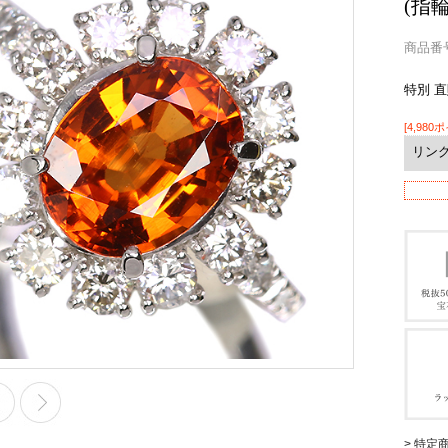
(指
商品番号 
特別 
[4,980
リン
> 特定