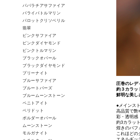
パパラチアサファイア
パライバトルマリン
パロットクリソベリル
翡翠
ピンクサファイア
ピンクダイヤモンド
ピンクトルマリン
ブラックオパール
ブラックダイヤモンド
プリーナイト
ブルーサファイア
圧巻のレデ
ブルートパーズ
約３カラッ
鮮明な美し
ブルームーンストーン
ペニトアイト
●メインス
高品質で艶
ペリドット
彩・透明感
ポルダーオパール
約3カラッ
ムーンストーン
煌きのパフ
これほどの
モルガナイト
エネルギッ