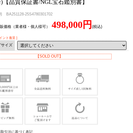
輪)【品質保証書/NGL宝石鑑別書】
BA251128-25S4780301702
498,000円
直販価格（業者様・個人様可）
(税込)
ポイント進呈 ]
グサイズ
【SOLD OUT】
商取引法に基づく表記