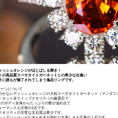
ィッシュオレンジがほとばしる輝き！
トの高品質スペサタイトガーネットとの希少な出逢い
さに誰もが魅了されてしまう逸品リングです。
トーンについて
やかなレディッシュオレンジの大粒スペサタイトガーネット（マンダリ
・カット全てトップクオリティの厳選石で
トのボディ全体からたっぷりの艶が溢れ出て
ォーマンスも圧巻の1石です。
クオリティの完璧な宝石質は希少です。
シュでジューシーなきらめきが溢れだす美しさも圧巻の１石です。