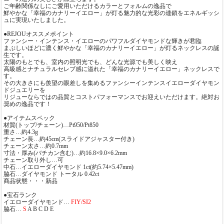
ご年齢関係なしにご愛用いただけるカラーとフォルムの逸品で
鮮やかな「幸福のカナリーイエロー」が灯る魅力的な光彩の連鎖をエネルギッシ
ュに実現いたしました。
●REJOUオススメポイント
ファンシー・インテンス・イエローのパワフルダイヤモンドな輝きが君臨
まぶしいほどに濃く鮮やかな「幸福のカナリーイエロー」が灯るネックレスの誕
生です。
太陽のもとでも、室内の照明光でも、どんな光源でも美しく映え
高級感とナチュラルセレブ感に溢れた「幸福のカナリーイエロー」ネックレスで
す。
その大きさにも羨望の眼差しを集めるファンシーインテンスイエローダイヤモン
ドジュエリーを
リジューならではの品質とコストパフォーマンスでお迎えいただけます。絶対お
奨めの逸品です！
●アイテムスペック
材質(トップ/チェーン)…Pt950/Pt850
重さ…約4.3g
チェーン長…約45cm(スライドアジャスター付き)
チェーン太さ…約0.7mm
寸法・厚み(バチカン含む)…約16.8×9.0×6.2mm
チェーン取り外し…可
中石…イエローダイヤモンド 1ct(約5.74×5.47mm)
脇石…ダイヤモンド トータル 0.42ct
商品状態・・・新品
●宝石ランク
イエローダイヤモンド…
FIY/SI2
脇石…
S
A B C D E