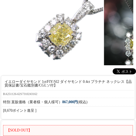
イエローダイヤモンド 1ct/FIY/SI2 ダイヤモンド 0.4ct プラチナ ネックレス【品
質保証書/宝石鑑別書/CGLソ付】
BA251126-62S7310243162
特別 直販価格（業者様・個人様可）
867,000円
(税込)
[8,670ポイント進呈 ]
【SOLD OUT】