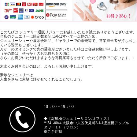
このたびは ジュエリー通販リジューにお越しいただき誠にありがとうございます。
当店のジュエリーは限定数表記以外はすべて一点物のため、
ジュエリーショーや展示会出品、ギャラリーでの販売等で、営業担当者が持ち出し
ている逸品もご ざいます。
万が一のタイミングで先の受注がございました時はご容赦お願い申し上げます。
（その際は、せっかくのお気持ちを大切に
さらにお喜びいただけますような再提案等もさせていただく所存でございます。）
末永くお付き合いのほど、よろしくお願い申し上げます。
素敵なジュエリーは
人生をさらに素敵に輝かせてくれることでしょう。
10：00－19：00
◆【淀屋橋ジュエリーサロン/オフィス】
〒541-0044 大阪市中央区伏見町3-1-1淀屋橋アップル
タワー１Ｆ（サロン）
※ご予約制