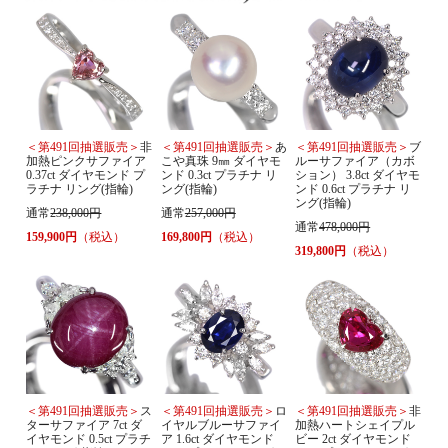
＜第491回抽選販売＞
非
＜第491回抽選販売＞
あ
＜第491回抽選販売＞
ブ
加熱ピンクサファイア
こや真珠 9㎜ ダイヤモ
ルーサファイア（カボ
0.37ct ダイヤモンド プ
ンド 0.3ct プラチナ リ
ション） 3.8ct ダイヤモ
ラチナ リング(指輪)
ング(指輪)
ンド 0.6ct プラチナ リ
ング(指輪)
通常
238,000円
通常
257,000円
通常
478,000円
159,900円
（税込）
169,800円
（税込）
319,800円
（税込）
＜第491回抽選販売＞
ス
＜第491回抽選販売＞
ロ
＜第491回抽選販売＞
非
ターサファイア 7ct ダ
イヤルブルーサファイ
加熱ハートシェイプル
イヤモンド 0.5ct プラチ
ア 1.6ct ダイヤモンド
ビー 2ct ダイヤモンド