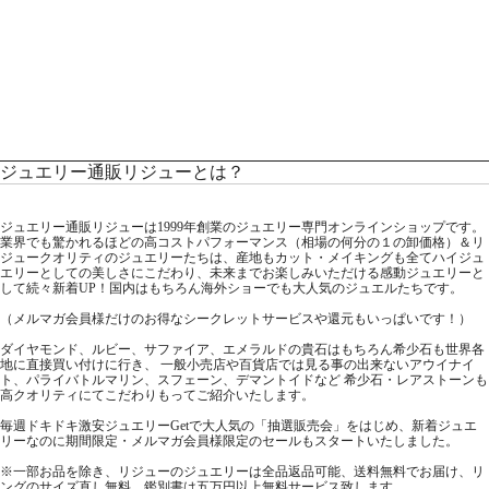
ジュエリー通販リジューとは？
ジュエリー通販リジューは1999年創業のジュエリー専門オンラインショップです。
業界でも驚かれるほどの高コストパフォーマンス（相場の何分の１の卸価格）＆リ
ジュークオリティのジュエリーたちは、産地もカット・メイキングも全てハイジュ
エリーとしての美しさにこだわり、未来までお楽しみいただける感動ジュエリーと
して続々新着UP！国内はもちろん海外ショーでも大人気のジュエルたちです。
（メルマガ会員様だけのお得なシークレットサービスや還元もいっぱいです！）
ダイヤモンド、ルビー、サファイア、エメラルドの貴石はもちろん希少石も世界各
地に直接買い付けに行き、 一般小売店や百貨店では見る事の出来ないアウイナイ
ト、パライバトルマリン、スフェーン、デマントイドなど 希少石・レアストーンも
高クオリティにてこだわりもってご紹介いたします。
毎週ドキドキ激安ジュエリーGetで大人気の「抽選販売会」をはじめ、新着ジュエ
リーなのに期間限定・メルマガ会員様限定のセールもスタートいたしました。
※一部お品を除き、リジューのジュエリーは全品返品可能、送料無料でお届け、リ
ングのサイズ直し無料、鑑別書は五万円以上無料サービス致します。