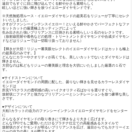
遠目でもすぐに目に飛び込んでくる鮮やかさも素晴らしく
眩しいほどに強い輝きを放つイエローダイヤモンドです。
※天然無処理ルース・イエローダイヤモンドの超美石をリジューが丁寧にセレク
トいたしました。
さすがファンシーインテンスイエロー！といえる鮮やかさでパーフェクトなファ
セットカットの厳選極上カッティングによって
生み出された強いブリリアンスに圧倒される素晴らしい１石のセレクトです。
（放射線照射や着色などの処理・トリートメントダイヤモンドや合成ダイヤモン
ドなどはリジューでは一切取り扱っておりません）
【輝きが大切！リジュー審美眼セレクトのイエローダイヤモンドはカットも極上
の超美石のみです。】
どんなにカラーやクオリティが高くでも、美しいカットでないとダイヤモンドは
輝きません。
大切なのは私どもリジューの審美眼と理念を大切にいたしました厳選の１石で
す。
●サイドストーンについて
イエローダイヤモンドの周囲に配した、曇りない輝きを見せるカラーレスダイヤ
モンドは
所見VVSクラスの透明感の高いハイクオリティ石ばかりを選りすぐり。
放射状にファイアと強力なブリリアンシーとシンチレーションを放つ豪華な美し
さです。
●デザインについて
大粒1カラットの迫力のファンシーインテンスイエローダイヤモンドをセンター
に
さらなるダイヤモンドの取り巻きにて輝きをより大きく広げます。
どんなTPOでもご愛用いただけるプラチナ仕立ての高級感あるスタイルで
放射状のダイヤモンドが明るいブリリアンスを広げ、遠目からでもカナリーイエ
ローの迫力の美しさが際立ちます。