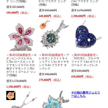
ナ リング(指輪)
0.7ct プラチナ リング
2.6ct プラチナ リング
(指輪)
(指輪)
通常
297,000円
通常
659,000円
通常
3,370,000円
199,900円
（税込）
449,800円
（税込）
2,398,000円
（税込）
＜第491回抽選販売＞
ネ
＜第491回抽選販売＞
ア
＜第491回抽選販売＞
オンピンクスピネル
レキサンドライトキャ
「SIZUKU」ブルーサ
3.78ct ローズカットダ
ッツアイ 1.5ct ダイヤモ
ファイア 3.4ct ホワイト
イヤモンド 0.17ct その
ンド 0.4ct プラチナ ネ
ゴールド ネックレス
他ダイヤモンド 1.36ct
ックレス
通常
639,000円
ホワイトゴールド リン
通常
398,000円
グ(指輪)
439,800円
（税込）
279,800円
（税込）
通常
1,770,000円
1,198,000円
（税込）
その他の新作ジュエリ
ーはこちら