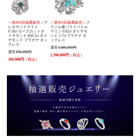
＜第491回抽選販売＞
ア
＜第491回抽選販売＞
ブ
レキサンドライト
ラジル産パライバトル
0.18ct ローズカットダ
マリン 0.82ct ダイヤモ
イヤモンド 約0.5ct ダイ
ンド 2.7ct プラチナ ネ
ヤモンド プラチナ ネッ
ックレス
クレス
通常
3,480,000円
通常
498,000円
2,398,000円
（税込）
369,900円
（税込）