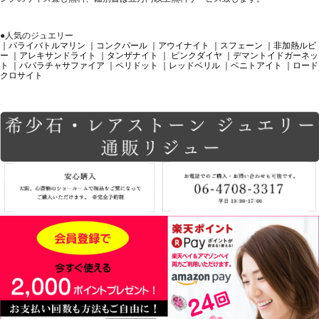
●人気のジュエリー
｜パライバトルマリン
｜コンクパール
｜アウイナイト
｜スフェーン
｜非加熱ルビ
ー
｜アレキサンドライト
｜タンザナイト
｜ ピンクダイヤ
｜デマントイドガーネッ
ト
｜パパラチャサファイア
｜ペリドット
｜レッドベリル
｜ベニトアイト
｜ロード
クロサイト