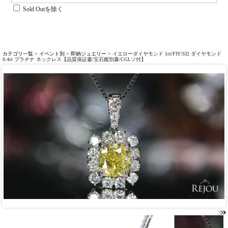
Sold Outを除く
カテゴリ一覧
>
イベント別
>
即納ジュエリー
> イエローダイヤモンド 1ct/FIY/SI2 ダイヤモンド
0.4ct プラチナ ネックレス【品質保証書/宝石鑑別書/CGLソ付】