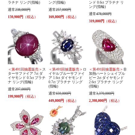
ラチナ リング(指輪)
ング(指輪)
ンド 0.6ct プラチナ リ
ング(指輪)
通常
238,000円
通常
257,000円
通常
478,000円
159,900円
（税込）
169,800円
（税込）
319,800円
（税込）
＜第491回抽選販売＞
ス
＜第491回抽選販売＞
ロ
＜第491回抽選販売＞
非
ターサファイア 7ct ダ
イヤルブルーサファイ
加熱ハートシェイプル
イヤモンド 0.5ct プラチ
ア 1.6ct ダイヤモンド
ビー 2ct ダイヤモンド
ナ リング(指輪)
0.7ct プラチナ リング
2.6ct プラチナ リング
(指輪)
(指輪)
通常
297,000円
通常
659,000円
通常
3,370,000円
199,900円
（税込）
449,800円
（税込）
2,398,000円
（税込）