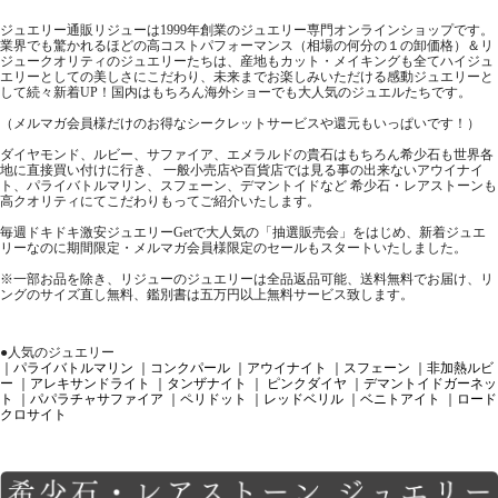
ジュエリー通販リジューは1999年創業のジュエリー専門オンラインショップです。
業界でも驚かれるほどの高コストパフォーマンス（相場の何分の１の卸価格）＆リ
ジュークオリティのジュエリーたちは、産地もカット・メイキングも全てハイジュ
エリーとしての美しさにこだわり、未来までお楽しみいただける感動ジュエリーと
して続々新着UP！国内はもちろん海外ショーでも大人気のジュエルたちです。
（メルマガ会員様だけのお得なシークレットサービスや還元もいっぱいです！）
ダイヤモンド、ルビー、サファイア、エメラルドの貴石はもちろん希少石も世界各
地に直接買い付けに行き、 一般小売店や百貨店では見る事の出来ないアウイナイ
ト、パライバトルマリン、スフェーン、デマントイドなど 希少石・レアストーンも
高クオリティにてこだわりもってご紹介いたします。
毎週ドキドキ激安ジュエリーGetで大人気の「抽選販売会」をはじめ、新着ジュエ
リーなのに期間限定・メルマガ会員様限定のセールもスタートいたしました。
※一部お品を除き、リジューのジュエリーは全品返品可能、送料無料でお届け、リ
ングのサイズ直し無料、鑑別書は五万円以上無料サービス致します。
●人気のジュエリー
｜パライバトルマリン
｜コンクパール
｜アウイナイト
｜スフェーン
｜非加熱ルビ
ー
｜アレキサンドライト
｜タンザナイト
｜ ピンクダイヤ
｜デマントイドガーネッ
ト
｜パパラチャサファイア
｜ペリドット
｜レッドベリル
｜ベニトアイト
｜ロード
クロサイト