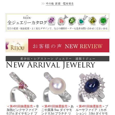
＜第491回抽選販売＞
非
＜第491回抽選販売＞
あ
＜第491回抽選販売＞
ブ
加熱ピンクサファイア
こや真珠 9㎜ ダイヤモ
ルーサファイア（カボ
0.37ct ダイヤモンド プ
ンド 0.3ct プラチナ リ
ション） 3.8ct ダイヤモ