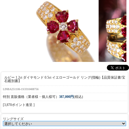
ルビー 1.2ct ダイヤモンド 0.5ct イエローゴールド リング(指輪)【品質保証書/宝
石鑑別書】
LINBA251106-1S3310408756
特別 直販価格（業者様・個人様可）
387,000円
(税込)
[3,870ポイント進呈 ]
リングサイズ