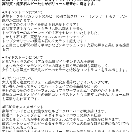
高品質・超美石ルビーたちがボリューム感豊かに輝きます。
●メインストーンについて
豪華トータル1.2カラットのルビーの四つ葉クローバー（フラワー）モチーフが
艶やかに輝きます。
４石全てのクオリティを揃える難易度もクリアし
高品質で透明度もカットもテリも艶も輝きも完璧な
トップカラーのルビーレッドの４石をセレクトいたしました、
しかも１石１石、完璧なフォルムのハートシェイプ。
トップクオリティの厳選４石の２カラット超えです！
ふと目にした瞬間の濃く華やかなピンキッシュレッド光彩の輝きと美しさも感動
もの！
●サイドストーンについて
所見VVSクラスのクリアな高品質ダイヤモンドのみを厳選！
しきつめたダイヤモンドパヴェの輝きと煌く光の連鎖も素晴らしく、
女性らしさ満点の高品質ルビーのカラーと絶妙なコントラストを生み出します。
●デザインについて
大人可愛く適度なボリューム感も大変お洒落なデザインリングです。
甘い香りが漂ってきそうなハートシェイプの高品質ルビーの
幸せの四つ葉のクロバーフォルム（フラワーフォルム）の艶やかさも圧巻。
豪華なゴールドとダイヤの光彩コントラストとともに際立つ絶妙のボリューム感
も素敵なお仕立てです。
●REJOUオススメポイント
豪華ゴールドとともに艶やかなルビークローバーが咲き誇ります。
厳選ハートシェイプルビー＆ダイヤモンドパヴェの輝きも圧巻
超美石ルビーたちが幸せの四つ葉フォルムでボリューム感豊かに輝きます。
厳選ハートシェイプルビー＆ダイヤモンドパヴェの豪華な輝きに眺めるだけでも
幸せになれるような…
遊び心も満載の大人の逸品ジュエリー！艶やかな高品質さも香り、お奨めのリン