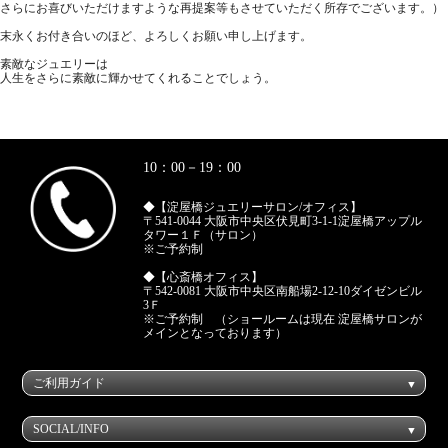
さらにお喜びいただけますような再提案等もさせていただく所存でございます。）
末永くお付き合いのほど、よろしくお願い申し上げます。
素敵なジュエリーは
人生をさらに素敵に輝かせてくれることでしょう。
10：00－19：00
◆【淀屋橋ジュエリーサロン/オフィス】
〒541-0044 大阪市中央区伏見町3-1-1淀屋橋アップル
タワー１Ｆ（サロン）
※ご予約制
◆【心斎橋オフィス】
〒542-0081 大阪市中央区南船場2-12-10ダイゼンビル
3Ｆ
※ご予約制 （ショールームは現在 淀屋橋サロンが
メインとなっております）
ご利用ガイド
SOCIAL/INFO