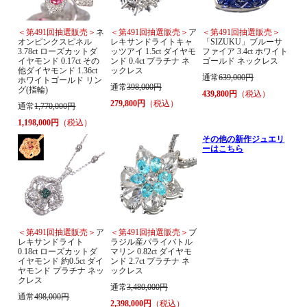
＜第491回抽選販売＞
ネ
＜第491回抽選販売＞
ア
＜第491回抽選販売＞
オンピンクスピネル
レキサンドライトキャ
「SIZUKU」ブルーサ
3.78ct ローズカットダ
ッツアイ 1.5ct ダイヤモ
ファイア 3.4ct ホワイト
イヤモンド 0.17ct その
ンド 0.4ct プラチナ ネ
ゴールド ネックレス
他ダイヤモンド 1.36ct
ックレス
通常
639,000円
ホワイトゴールド リン
通常
398,000円
グ(指輪)
439,800円
（税込）
279,800円
（税込）
通常
1,770,000円
1,198,000円
（税込）
その他の新作ジュエリ
ーはこちら
＜第491回抽選販売＞
ア
＜第491回抽選販売＞
ブ
レキサンドライト
ラジル産パライバトル
0.18ct ローズカットダ
マリン 0.82ct ダイヤモ
イヤモンド 約0.5ct ダイ
ンド 2.7ct プラチナ ネ
ヤモンド プラチナ ネッ
ックレス
クレス
通常
3,480,000円
通常
498,000円
2,398,000円
（税込）