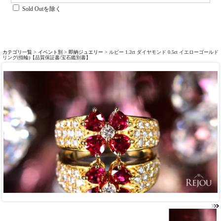
Sold Outを除く
カテゴリ一覧
>
イベント別
>
即納ジュエリー
> ルビー 1.2ct ダイヤモンド 0.5ct イエローゴールド
リング(指輪)【品質保証書/宝石鑑別書】