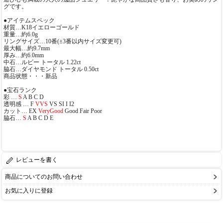
グです。
●アイテムスペック
材質…K18イエローゴールド
重量…約6.0g
リングサイズ…10番(±3番以内サイズ変更可)
最大幅…約9.7mm
厚み…約6.0mm
中石…ルビー トータル 1.22ct
脇石…ダイヤモンド トータル 0.50ct
商品状態・・・新品
●宝石ランク
彩 …
S
A B C D
透明感 … F
VVS
VS SI I I2
カット… EX
VeryGood
Good Fair Poor
脇石…
S
A B C D E
レビューを書く
商品についてのお問い合わせ
お気に入りに登録