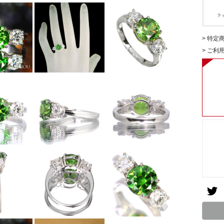
> 特定
> ご利