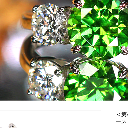
＜第
ーネッ