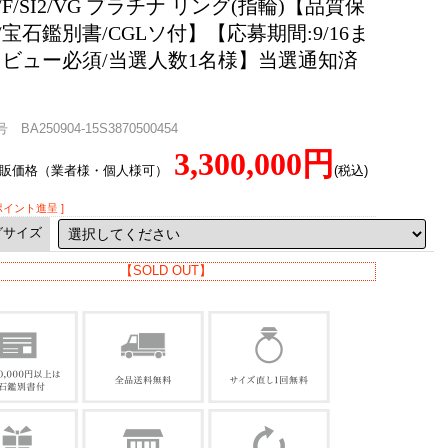
ct/F/SI2/VG プラチナ リング(指輪)【品質保
/宝石鑑別書/CGLソ付】【応募期間:9/16ま
レビュー必須/当選人数1名様】当選通知済
BA250904-15S3870500454
3,300,000円
直販価格（業者様・個人様可）
(税込)
0ポイント進呈 ]
グサイズ
【SOLD OUT】