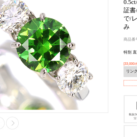
0.5
証書
で/
み
商品番号 
特別 
[33,00
リン