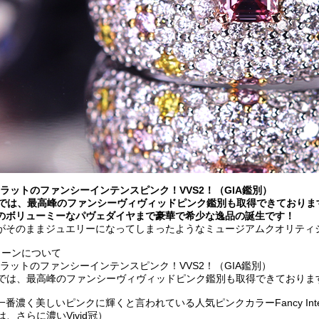
カラットのファンシーインテンスピンク！VVS2！（GIA鑑別）
別では、最高峰のファンシーヴィヴィッドピンク鑑別も取得できておりま
のボリューミーなパヴェダイヤまで豪華で希少な逸品の誕生です！
がそのままジュエリーになってしまったようなミュージアムクオリティ
トーンについて
カラットのファンシーインテンスピンク！VVS2！（GIA鑑別）
別では、最高峰のファンシーヴィヴィッドピンク鑑別も取得できておりま
濃く美しいピンクに輝くと言われている人気ピンクカラーFancy Intense P
は、さらに濃いVivid冠）