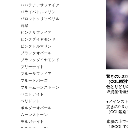
パパラチアサファイア
パライバトルマリン
パロットクリソベリル
翡翠
ピンクサファイア
ピンクダイヤモンド
ピンクトルマリン
ブラックオパール
ブラックダイヤモンド
プリーナイト
ブルーサファイア
驚きの0.3
ブルートパーズ
（CGL鑑
色とりどり
ブルームーンストーン
※資産価値
ペニトアイト
●メインス
ペリドット
驚きの0.3
ポルダーオパール
（CGL鑑
ムーンストーン
素肌の上で一番
モルガナイト
（※CGLで