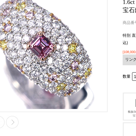
1.6
宝石
商品番号 
特別 
込)
[108,0
リン
数量