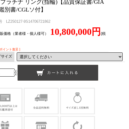
ct プラチナ リング(指輪)【品質保証書/GIA
鑑別書/CGLソ付】
LZ250127-9S14706721862
10,800,000円
直販価格（業者様・個人様可）
(税
00ポイント進呈 ]
グサイズ