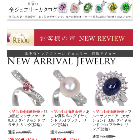
＜第491回抽選販売＞
非
＜第491回抽選販売＞
あ
＜第491回抽選販売＞
ブ
加熱ピンクサファイア
こや真珠 9㎜ ダイヤモ
ルーサファイア（カボ
0.37ct ダイヤモンド プ
ンド 0.3ct プラチナ リ
ション） 3.8ct ダイヤモ
ラチナ リング(指輪)
ング(指輪)
ンド 0.6ct プラチナ リ
ング(指輪)
通常
238,000円
通常
257,000円
通常
478,000円
159,900円
（税込）
169,800円
（税込）