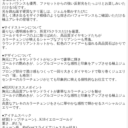
カットバランスも優秀、ファセットからの強い反射光をたっぷりとお楽しみいた
だける1石です。
光を跳ね返す硬質なテリ返しは、ジェムを動かすたびに
美しく湧き出るモザイク模様のような煌きのパフォーマンスもご確認いただける
極上アレキの登場です。
●サイドストーンについて
曇りない透明感を持つ、所見VSクラスだけを厳選。
ゴールドモチーフの上に散りばめた、高品質ダイヤモンドたちが
カラーチェンジが映えるシャープなブリリアンシーも秀逸。
ラウンドブリリアントカットから、虹色のファイアーも溢れる高品質石ばかりで
す。
●デザインについて
胸元にアレキサンドライトがセンターで豪華に輝き
ゴールドの艶めきが、シンプルゴージャスな感性と印象をアップさせる極上ジュ
エル。
プロング部分で透け感もつくって一回り大きくダイヤモンドで取り巻くジュエリ
ーの「場」も格別！
センターのカラーチェンジがとても印象的に映える個性的なお仕立てです。
●REJOUオススメポイント
胸元に高品質アレキサンドライトが豪華なカラーチェンジを魅せ
ゴールドの艶めきが、シンプルゴージャスな感性と印象をアップさせる極上ジュ
エル。
高貴なアレキのカラーチェンジをさらに華やかな感性で輝かせるスペシャルジュ
エリーです。
●アイテムスペック
材質(トップ/チェーン)…K18イエローゴールド
重さ…約1.7g
チェーン長…約45cm(スライドアジャスター付き)