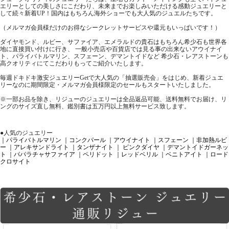
エリーとしての美しさにこだわり、未来までお楽しみいただける感動ジュエリーと
して続々新着UP！国内はもちろん海外ショーでも大人気のジュエルたちです。
（メルマガ会員様だけのお得なシークレットサービスや還元もいっぱいです！）
ダイヤモンド、ルビー、サファイア、エメラルドの貴石はもちろん希少石も世界各
地に直接買い付けに行き、 一般小売店や百貨店では見る事の出来ないアウイナイ
ト、パライバトルマリン、スフェーン、デマントイドなど 希少石・レアストーンも
高クオリティにてこだわりもってご紹介いたします。
毎週ドキドキ激安ジュエリーGetで大人気の「抽選販売会」をはじめ、新着ジュエ
リーなのに期間限定・メルマガ会員様限定のセールもスタートいたしました。
※一部お品を除き、リジューのジュエリーは全品返品可能、送料無料でお届け、リ
ングのサイズ直し無料、鑑別書は五万円以上無料サービス致します。
●人気のジュエリー
｜パライバトルマリン
｜コンクパール
｜アウイナイト
｜スフェーン
｜非加熱ルビ
ー
｜アレキサンドライト
｜タンザナイト
｜ ピンクダイヤ
｜デマントイドガーネッ
ト
｜パパラチャサファイア
｜ペリドット
｜レッドベリル
｜ベニトアイト
｜ロード
クロサイト