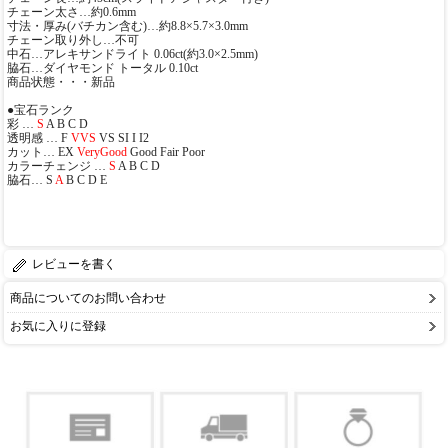
チェーン太さ…約0.6mm
寸法・厚み(バチカン含む)…約8.8×5.7×3.0mm
チェーン取り外し…不可
中石…アレキサンドライト 0.06ct(約3.0×2.5mm)
脇石…ダイヤモンド トータル 0.10ct
商品状態・・・新品
●宝石ランク
彩 …
S
A B C D
透明感 … F
VVS
VS SI I I2
カット… EX
VeryGood
Good Fair Poor
カラーチェンジ …
S
A B C D
脇石… S
A
B C D E
レビューを書く
商品についてのお問い合わせ
お気に入りに登録