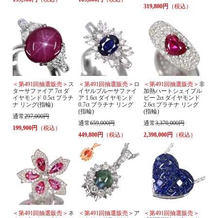
319,800円
（税込）
＜第491回抽選販売＞
ス
＜第491回抽選販売＞
ロ
＜第491回抽選販売＞
非
ターサファイア 7ct ダ
イヤルブルーサファイ
加熱ハートシェイプル
イヤモンド 0.5ct プラチ
ア 1.6ct ダイヤモンド
ビー 2ct ダイヤモンド
ナ リング(指輪)
0.7ct プラチナ リング
2.6ct プラチナ リング
(指輪)
(指輪)
通常
297,000円
通常
659,000円
通常
3,370,000円
199,900円
（税込）
449,800円
（税込）
2,398,000円
（税込）
＜第491回抽選販売＞
ネ
＜第491回抽選販売＞
ア
＜第491回抽選販売＞