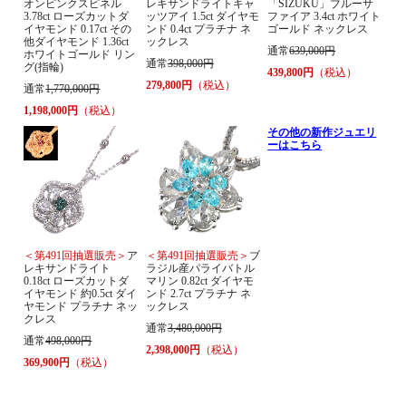
オンピンクスピネル
レキサンドライトキャ
「SIZUKU」ブルーサ
3.78ct ローズカットダ
ッツアイ 1.5ct ダイヤモ
ファイア 3.4ct ホワイト
イヤモンド 0.17ct その
ンド 0.4ct プラチナ ネ
ゴールド ネックレス
他ダイヤモンド 1.36ct
ックレス
通常
639,000円
ホワイトゴールド リン
通常
398,000円
グ(指輪)
439,800円
（税込）
279,800円
（税込）
通常
1,770,000円
1,198,000円
（税込）
その他の新作ジュエリ
ーはこちら
＜第491回抽選販売＞
ア
＜第491回抽選販売＞
ブ
レキサンドライト
ラジル産パライバトル
0.18ct ローズカットダ
マリン 0.82ct ダイヤモ
イヤモンド 約0.5ct ダイ
ンド 2.7ct プラチナ ネ
ヤモンド プラチナ ネッ
ックレス
クレス
通常
3,480,000円
通常
498,000円
2,398,000円
（税込）
369,900円
（税込）