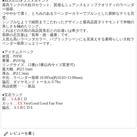
●REJOUのオススメポイント
最高ランクの大粒16カラット。質感もニュアンスもトップクオリティのラベンダ
ー翡翠。
つややかで濃く、とろみのあるラベンダーカラーでプルンとした新鮮なテリも完
璧。
シンプルなようで細部までこだわったデザインと最高品質ダイヤモンドで本物の
美しさを極めたリング。
これほどの大粒の高品質美石との出逢いは希少です。
翡翠の石言葉は「長寿・徳・健康」です。
人気も高いラベンダカラー、パブリックシーンにも見栄えする素晴らしい大粒ラ
ベンダー翡翠ジュエリーです。
●アイテムスペック
材質…Pt950
重量…約10.6g
リングサイズ…12番(±3番以内サイズ変更可)
最大幅…約23.1mm
厚み…約11.5mm
中石…ラベンダー翡翠 16.095ct(約16.03×13.89mm)
脇石…ダイヤモンド トータル 0.79ct
商品状態・・・新品
●宝石ランク
彩 …
S
A B C D
カット…
EX
VeryGood Good Fair Poor
脇石… S
A
B C D E
レビューを書く