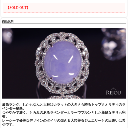
【SOLD OUT】
商品説明
最高ランク、しかもなんと大粒16カラットの大きさも誇るトップクオリティのラ
ベンダー翡翠。
つややかで濃く、とろみのあるラベンダーカラーでプルンとした新鮮なテリも完
璧。
レーシーで優美なデザインのダイヤの煌き＆大粒美石ジュエリーとの出逢いは希
少です
。