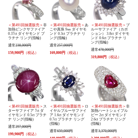
＜第491回抽選販売＞
非
＜第491回抽選販売＞
あ
＜第491回抽選販売＞
ブ
加熱ピンクサファイア
こや真珠 9㎜ ダイヤモ
ルーサファイア（カボ
0.37ct ダイヤモンド プ
ンド 0.3ct プラチナ リ
ション） 3.8ct ダイヤモ
ラチナ リング(指輪)
ング(指輪)
ンド 0.6ct プラチナ リ
ング(指輪)
通常
238,000円
通常
257,000円
通常
478,000円
159,900円
（税込）
169,800円
（税込）
319,800円
（税込）
＜第491回抽選販売＞
ス
＜第491回抽選販売＞
ロ
＜第491回抽選販売＞
非
ターサファイア 7ct ダ
イヤルブルーサファイ
加熱ハートシェイプル
イヤモンド 0.5ct プラチ
ア 1.6ct ダイヤモンド
ビー 2ct ダイヤモンド
ナ リング(指輪)
0.7ct プラチナ リング
2.6ct プラチナ リング
(指輪)
(指輪)
通常
297,000円
通常
659,000円
通常
3,370,000円
199,900円
（税込）