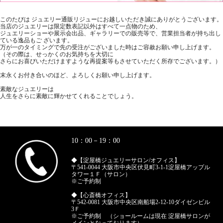
このたびは ジュエリー通販リジューにお越しいただき誠にありがとうございます。
当店のジュエリーは限定数表記以外はすべて一点物のため、
ジュエリーショーや展示会出品、ギャラリーでの販売等で、営業担当者が持ち出し
ている逸品もご ざいます。
万が一のタイミングで先の受注がございました時はご容赦お願い申し上げます。
（その際は、せっかくのお気持ちを大切に
さらにお喜びいただけますような再提案等もさせていただく所存でございます。）
末永くお付き合いのほど、よろしくお願い申し上げます。
素敵なジュエリーは
人生をさらに素敵に輝かせてくれることでしょう。
10：00－19：00
◆【淀屋橋ジュエリーサロン/オフィス】
〒541-0044 大阪市中央区伏見町3-1-1淀屋橋アップル
タワー１Ｆ（サロン）
※ご予約制
◆【心斎橋オフィス】
〒542-0081 大阪市中央区南船場2-12-10ダイゼンビル
3Ｆ
※ご予約制 （ショールームは現在 淀屋橋サロンが