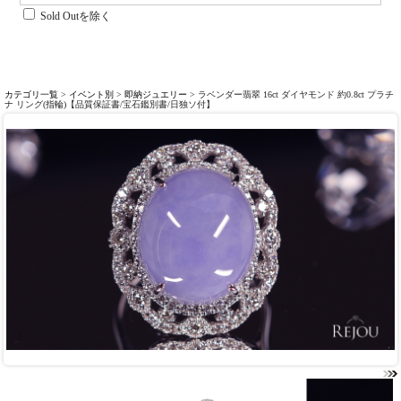
Sold Outを除く
カテゴリ一覧
>
イベント別
>
即納ジュエリー
> ラベンダー翡翠 16ct ダイヤモンド 約0.8ct プラチ
ナ リング(指輪)【品質保証書/宝石鑑別書/日独ソ付】