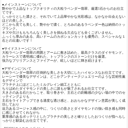
●メインストーンについて
艶やかで上品なトップクオリティの大粒ラベンダー翡翠、厳選1石からのお仕立
てです。
しっかりとした濃さと、それでいて上品華やかな光彩感は、なかなか出会えない
ほどの美しさ。
どこから見ても美しく、艶やかで濃く、とろみのあるラベンダー色は納得のトッ
プランク。
キズや欠けももちろんなく美しさを損ねる欠点なども全くございません。
ふっくら厚みのある、高いドームのカボションカットも優秀の、スペシャルな１
石との出逢いです！
●サイドストーンについて
大粒ラベンダー翡翠の周囲とアームに敷き詰めた、最高クラスのダイヤモンド。
カラーレスで透明感に優れた、トップランクのストーンだけを厳選。
強力なブリリアンスとファイアーが、眩しいほどに輝き続けます。
●デザインについて
大粒ラベンダー翡翠の圧倒的な美しさを大切にしたハイセンスなお仕立てです。
レーシーで優美なデザインは、どこかアンティークジュエリーのような芸術性薫
るデザインで
プラチナ上にほどこしたミルグレイン細工とともに
ちりばめたダイヤモンドの美しさに誰もが魅了されるお仕立てです。
大きさのある石だからこそ、取り巻きや、主石との距離感の少ない場の中でのセ
ッテイングよりも
主石をライトアップできる適度な透け感と、おおらかなデザイン意図が美しく成
功しており
迫力あるゴージャス感の中に、つくりの良さとダイヤモンドの強い煌き感も同時
に感じさせてくれながら
重厚感のあるポッテリとしたプラチナの美しさと確りとしたおつくりが指へもし
っかりと馴染むお仕立てです。