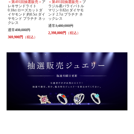
＜第491回抽選販売＞
ア
＜第491回抽選販売＞
ブ
レキサンドライト
ラジル産パライバトル
0.18ct ローズカットダ
マリン 0.82ct ダイヤモ
イヤモンド 約0.5ct ダイ
ンド 2.7ct プラチナ ネ
ヤモンド プラチナ ネッ
ックレス
クレス
通常
3,480,000円
通常
498,000円
2,398,000円
（税込）
369,900円
（税込）