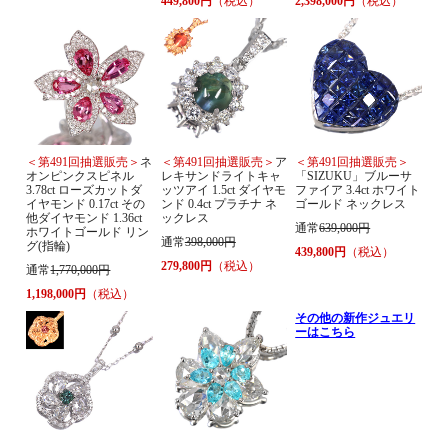
449,800円
（税込）
2,398,000円
（税込）
＜第491回抽選販売＞
ネ
＜第491回抽選販売＞
ア
＜第491回抽選販売＞
オンピンクスピネル
レキサンドライトキャ
「SIZUKU」ブルーサ
3.78ct ローズカットダ
ッツアイ 1.5ct ダイヤモ
ファイア 3.4ct ホワイト
イヤモンド 0.17ct その
ンド 0.4ct プラチナ ネ
ゴールド ネックレス
他ダイヤモンド 1.36ct
ックレス
通常
639,000円
ホワイトゴールド リン
通常
398,000円
グ(指輪)
439,800円
（税込）
279,800円
（税込）
通常
1,770,000円
1,198,000円
（税込）
その他の新作ジュエリ
ーはこちら