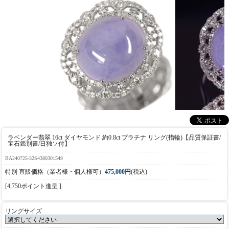
ラベンダー翡翠 16ct ダイヤモンド 約0.8ct プラチナ リング(指輪)【品質保証書/
宝石鑑別書/日独ソ付】
BA240725-32S4380301549
特別 直販価格（業者様・個人様可）
475,000円
(税込)
[4,750ポイント進呈 ]
リングサイズ