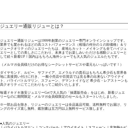
ジュエリー通販リジューとは？
ジュエリー通販リジューは1999年創業のジュエリー専門オンラインショップです。
業界でも驚かれるほどの高コストパフォーマンス（相場の何分の１の卸価格）＆リ
ジュークオリティのジュエリーたちは、産地もカット・メイキングも全てハイジュ
エリーとしての美しさにこだわり、未来までお楽しみいただける感動ジュエリーと
して続々新着UP！国内はもちろん海外ショーでも大人気のジュエルたちです。
（メルマガ会員様だけのお得なシークレットサービスや還元もいっぱいです！）
ダイヤモンド、ルビー、サファイア、エメラルドの貴石はもちろん希少石も世界各
地に直接買い付けに行き、 一般小売店や百貨店では見る事の出来ないアウイナイ
ト、パライバトルマリン、スフェーン、デマントイドなど 希少石・レアストーンも
高クオリティにてこだわりもってご紹介いたします。
毎週ドキドキ激安ジュエリーGetで大人気の「抽選販売会」をはじめ、新着ジュエ
リーなのに期間限定・メルマガ会員様限定のセールもスタートいたしました。
※一部お品を除き、リジューのジュエリーは全品返品可能、送料無料でお届け、リ
ングのサイズ直し無料、鑑別書は五万円以上無料サービス致します。
●人気のジュエリー
｜パライバトルマリン
｜コンクパール
｜アウイナイト
｜スフェーン
｜非加熱ルビ