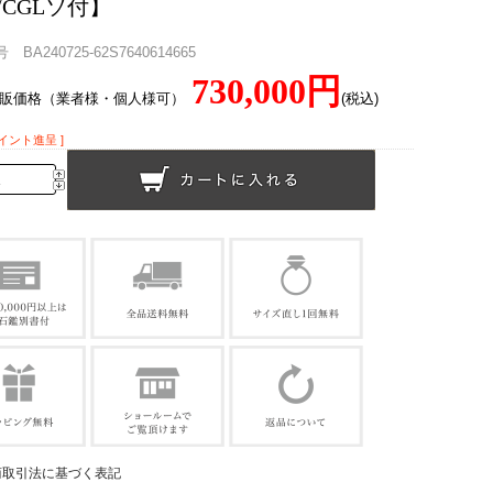
/CGLソ付】
BA240725-62S7640614665
730,000円
直販価格（業者様・個人様可）
(税込)
ポイント進呈 ]
商取引法に基づく表記