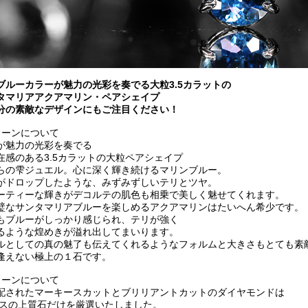
ブルーカラーが魅力の光彩を奏でる大粒3.5カラットの
タマリアアクアマリン・ペアシェイプ
分の素敵なデザインにもご注目ください！
トーンについて
が魅力の光彩を奏でる
在感のある3.5カラットの大粒ペアシェイプ
らの雫ジュエル。心に深く輝き続けるマリンブルー。
がドロップしたような、みずみずしいテリとツヤ。
ーティーな輝きがデコルテの肌色も相乗で美しく魅せてくれます。
璧なサンタマリアブルーを楽しめるアクアマリンはたいへん希少です。
もブルーがしっかり感じられ、テリが強く
るような煌めきが溢れ出してまいります。
ルとしての真の魅了も伝えてくれるようなフォルムと大きさもとても素
逢えない極上の１石です。
トーンについて
配されたマーキースカットとブリリアントカットのダイヤモンドは
ラスの上質石だけを厳選いたしました。