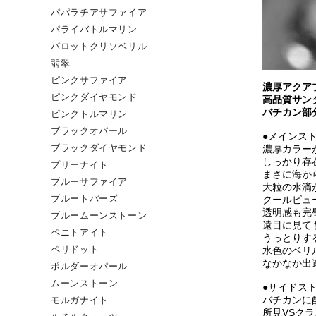
パパラチアサファイア
パライバトルマリン
パロットクリソベリル
翡翠
ピンクサファイア
濃厚アクア
ピンクダイヤモンド
高品質サン
バチカン部
ピンクトルマリン
ブラックオパール
●メインス
濃厚カラー
ブラックダイヤモンド
しっかり存
プリーナイト
まさに海か
ブルーサファイア
大粒の水滴
クールビュ
ブルートパーズ
透明感も完
ブルームーンストーン
遠目に見て
ペニトアイト
うっとりす
水色のベリ
ペリドット
なかなか出
ポルダーオパール
ムーンストーン
●サイドス
バチカンに
モルガナイト
所見VSク