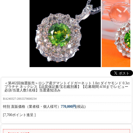
＜第402回抽選販売＞ロシア産デマントイドガーネット 1.0ct ダイヤモンド 0.3ct
プラチナ ネックレス【品質保証書/宝石鑑別書】【応募期間:4/30まで/レビュー
必須/当選人数1名様】当選通知済み
BA240327-28S5570600234
特別 直販価格（業者様・個人様可）
770,000円
(税込)
[7,700ポイント進呈 ]