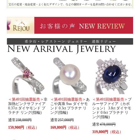
＜第491回抽選販売＞
非
＜第491回抽選販売＞
あ
＜第491回抽選販売＞
ブ
加熱ピンクサファイア
こや真珠 9㎜ ダイヤモ
ルーサファイア（カボ
0.37ct ダイヤモンド プ
ンド 0.3ct プラチナ リ
ション） 3.8ct ダイヤモ
ラチナ リング(指輪)
ング(指輪)
ンド 0.6ct プラチナ リ
ング(指輪)
通常
238,000円
通常
257,000円
通常
478,000円
159,900円
（税込）
169,800円
（税込）
319,800円
（税込）