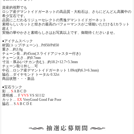
資産的視野でも
ロシア産デマントイドガーネットの高品質・大粒石は、さらにどんどん高騰中の
希少宝石です。
品質にこだわるリジューセレクトの秀逸デマントイドガーネット
素晴らしいカットと煌きの最高のパフォーマンスがご堪能いただける1カラット
超え！
実物の華やかさと素晴らしさはお写真以上です、御期待くださいませ。
●アイテムスペック
材質(トップ/チェーン)…Pt950/Pt850
重さ…約3.8g
チェーン長…約45cm(スライドアジャスター付き)
チェーン太さ…約0.7mm
寸法・厚み(バチカン含む)…約18.2×12.7×5.3mm
チェーン取り外し…可
中石…ロシア産デマントイドガーネット 1.09ct(約6.3×6.3mm)
脇石…ダイヤモンド トータル 0.32ct
商品状態・・・新品
●宝石ランク
彩 …
S
A B C D
透明感 … F
VVS
VS SI I I2
カット…
EX
VeryGood Good Fair Poor
脇石… S
A
B C D E