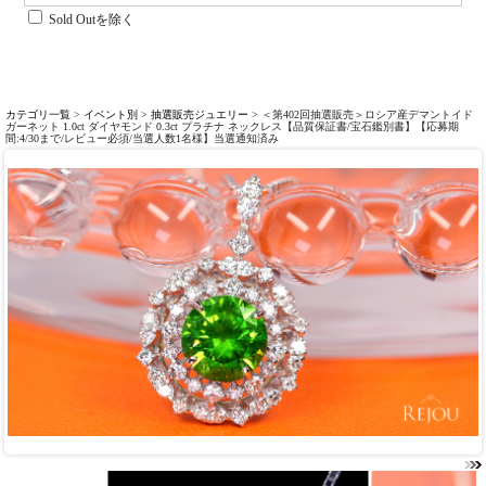
Sold Outを除く
カテゴリ一覧
>
イベント別
>
抽選販売ジュエリー
> ＜第402回抽選販売＞ロシア産デマントイド
ガーネット 1.0ct ダイヤモンド 0.3ct プラチナ ネックレス【品質保証書/宝石鑑別書】【応募期
間:4/30まで/レビュー必須/当選人数1名様】当選通知済み