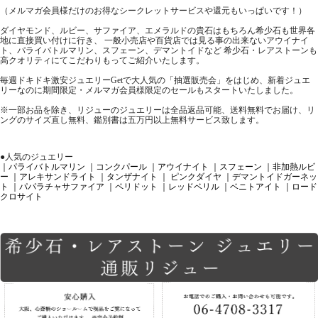
（メルマガ会員様だけのお得なシークレットサービスや還元もいっぱいです！）
ダイヤモンド、ルビー、サファイア、エメラルドの貴石はもちろん希少石も世界各
地に直接買い付けに行き、 一般小売店や百貨店では見る事の出来ないアウイナイ
ト、パライバトルマリン、スフェーン、デマントイドなど 希少石・レアストーンも
高クオリティにてこだわりもってご紹介いたします。
毎週ドキドキ激安ジュエリーGetで大人気の「抽選販売会」をはじめ、新着ジュエ
リーなのに期間限定・メルマガ会員様限定のセールもスタートいたしました。
※一部お品を除き、リジューのジュエリーは全品返品可能、送料無料でお届け、リ
ングのサイズ直し無料、鑑別書は五万円以上無料サービス致します。
●人気のジュエリー
｜パライバトルマリン
｜コンクパール
｜アウイナイト
｜スフェーン
｜非加熱ルビ
ー
｜アレキサンドライト
｜タンザナイト
｜ ピンクダイヤ
｜デマントイドガーネッ
ト
｜パパラチャサファイア
｜ペリドット
｜レッドベリル
｜ベニトアイト
｜ロード
クロサイト