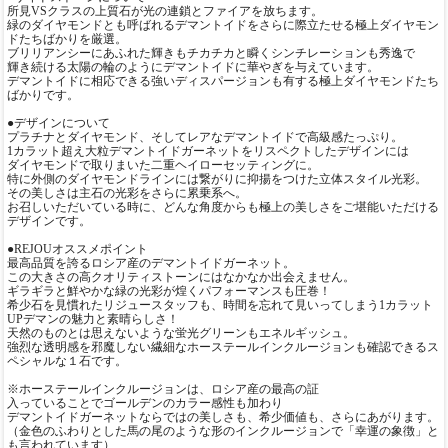
所見VSクラスの上質石が光の連鎖とファイアを放ちます。
緑のダイヤモンドとも呼ばれるデマントイドをさらに際立たせる極上ダイヤモン
ドたちばかりを厳選。
ブリリアンシーにあふれた輝きもチカチカと瞬くシンチレーションも秀逸で
輝き続ける太陽の輪のようにデマントイドに華やぎを与えています。
デマントイドに相応できる強いディスパージョンも有する極上ダイヤモンドたち
ばかりです。
●デザインについて
プラチナとダイヤモンド、そしてレアなデマントイドで高級感たっぷり。
1カラット超え大粒デマントイドガーネットをリスペクトしたデザインには
ダイヤモンドで取りまいた二重ヘイローセッティングに。
特に外側のダイヤモンドラインには繋がりに抑揚をつけた立体スタイル光彩。
その美しさは主石の光彩をさらに累乗系へ。
お召しいただいている時に、どんな角度からも極上の美しさをご堪能いただける
デザインです。
●REJOUオススメポイント
最高品質を誇るロシア産のデマントイドガーネット。
この大きさの高クオリティストーンにはなかなか出会えません。
ギラギラと鮮やかな緑の光彩が煌くパフォーマンスも圧巻！
希少石を見慣れたリジュースタッフも、時間を忘れて見いってしまう1カラット
UPデマンの魅力と素晴らしさ！
天然のものとは思えないような蛍光グリーンもエネルギッシュ。
強烈な透明感を邪魔しない繊細なホーステールインクルージョンも確認できるス
ペシャルな１石です。
※ホーステールインクルージョンは、ロシア産の最高の証
入っていることでゴールデンのカラー感性も加わり
デマントイドガーネットならではの美しさも、希少価値も、さらにあがります。
（金色のふわりとした馬の尾のような形のインクルージョンで「幸運の象徴」と
も言われています）