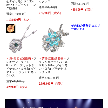
他ダイヤモンド 1.36ct
ックレス
通常
639,000円
ホワイトゴールド リン
通常
398,000円
グ(指輪)
439,800円
（税込）
279,800円
（税込）
通常
1,770,000円
1,198,000円
（税込）
その他の新作ジュエリ
ーはこちら
＜第491回抽選販売＞
ア
＜第491回抽選販売＞
ブ
レキサンドライト
ラジル産パライバトル
0.18ct ローズカットダ
マリン 0.82ct ダイヤモ
イヤモンド 約0.5ct ダイ
ンド 2.7ct プラチナ ネ
ヤモンド プラチナ ネッ
ックレス
クレス
通常
3,480,000円
通常
498,000円
2,398,000円
（税込）
369,900円
（税込）