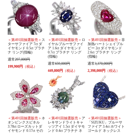
＜第491回抽選販売＞
ス
＜第491回抽選販売＞
ロ
＜第491回抽選販売＞
非
ターサファイア 7ct ダ
イヤルブルーサファイ
加熱ハートシェイプル
イヤモンド 0.5ct プラチ
ア 1.6ct ダイヤモンド
ビー 2ct ダイヤモンド
ナ リング(指輪)
0.7ct プラチナ リング
2.6ct プラチナ リング
(指輪)
(指輪)
通常
297,000円
通常
659,000円
通常
3,370,000円
199,900円
（税込）
449,800円
（税込）
2,398,000円
（税込）
＜第491回抽選販売＞
ネ
＜第491回抽選販売＞
ア
＜第491回抽選販売＞
オンピンクスピネル
レキサンドライトキャ
「SIZUKU」ブルーサ
3.78ct ローズカットダ
ッツアイ 1.5ct ダイヤモ
ファイア 3.4ct ホワイト
イヤモンド 0.17ct その
ンド 0.4ct プラチナ ネ
ゴールド ネックレス