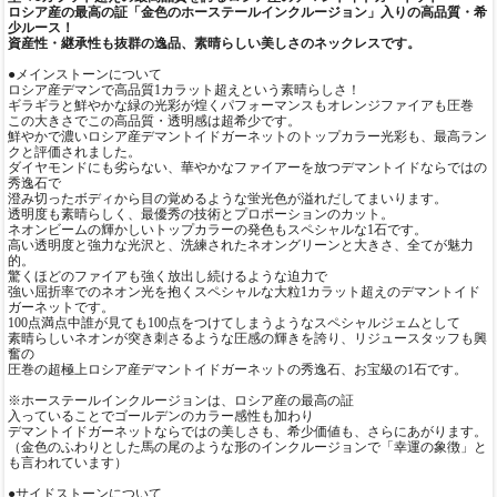
ロシア産の最高の証「金色のホーステールインクルージョン」入りの高品質・希
少ルース！
資産性・継承性も抜群の逸品、素晴らしい美しさのネックレスです。
●メインストーンについて
ロシア産デマンで高品質1カラット超えという素晴らしさ！
ギラギラと鮮やかな緑の光彩が煌くパフォーマンスもオレンジファイアも圧巻
この大きさでこの高品質・透明感は超希少です。
鮮やかで濃いロシア産デマントイドガーネットのトップカラー光彩も、最高ラン
クと評価されました。
ダイヤモンドにも劣らない、華やかなファイアーを放つデマントイドならではの
秀逸石で
澄み切ったボディから目の覚めるような蛍光色が溢れだしてまいります。
透明度も素晴らしく、最優秀の技術とプロポーションのカット。
ネオンビームの輝かしいトップカラーの発色もスペシャルな1石です。
高い透明度と強力な光沢と、洗練されたネオングリーンと大きさ、全てが魅力
的。
驚くほどのファイアも強く放出し続けるような迫力で
強い屈折率でのネオン光を抱くスペシャルな大粒1カラット超えのデマントイド
ガーネットです。
100点満点中誰が見ても100点をつけてしまうようなスペシャルジェムとして
素晴らしいネオンが突き刺さるような圧感の輝きを誇り、リジュースタッフも興
奮の
圧巻の超極上ロシア産デマントイドガーネットの秀逸石、お宝級の1石です。
※ホーステールインクルージョンは、ロシア産の最高の証
入っていることでゴールデンのカラー感性も加わり
デマントイドガーネットならではの美しさも、希少価値も、さらにあがります。
（金色のふわりとした馬の尾のような形のインクルージョンで「幸運の象徴」と
も言われています）
●サイドストーンについて