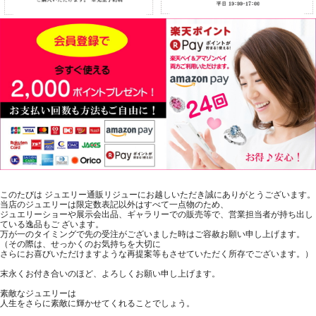
このたびは ジュエリー通販リジューにお越しいただき誠にありがとうございます。
当店のジュエリーは限定数表記以外はすべて一点物のため、
ジュエリーショーや展示会出品、ギャラリーでの販売等で、営業担当者が持ち出し
ている逸品もご ざいます。
万が一のタイミングで先の受注がございました時はご容赦お願い申し上げます。
（その際は、せっかくのお気持ちを大切に
さらにお喜びいただけますような再提案等もさせていただく所存でございます。）
末永くお付き合いのほど、よろしくお願い申し上げます。
素敵なジュエリーは
人生をさらに素敵に輝かせてくれることでしょう。