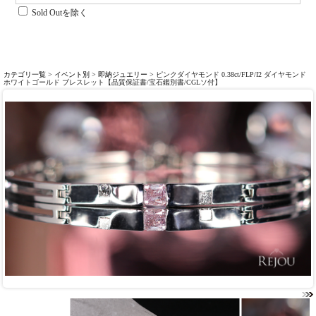
Sold Outを除く
カテゴリ一覧
>
イベント別
>
即納ジュエリー
> ピンクダイヤモンド 0.38ct/FLP/I2 ダイヤモンド
ホワイトゴールド ブレスレット【品質保証書/宝石鑑別書/CGLソ付】