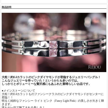
商品説明
大粒！約0.4カラットのピンクダイヤモンドが君臨するジュエリーバングル！
こんなジュエリーを待っていた！というかたも多いのでは。
しっかりとボリューミーな贅沢感にもあふれた素晴らしいお品です。
●メインストーンについて
大粒！約0.4カラットものファンシークラスのピンクダイヤモンドがセンターに
君臨！！
明るく純粋なファンシー ライト ピンク（Fancy Light Pink）の美しさが大きく輝
きます。
誰もが一目で魅了される美しさ！