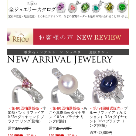
＜第491回抽選販売＞
非
＜第491回抽選販売＞
あ
＜第491回抽選販売＞
ブ
加熱ピンクサファイア
こや真珠 9㎜ ダイヤモ
ルーサファイア（カボ
0.37ct ダイヤモンド プ
ンド 0.3ct プラチナ リ
ション） 3.8ct ダイヤモ
ラチナ リング(指輪)
ング(指輪)
ンド 0.6ct プラチナ リ
ング(指輪)
通常
238,000円
通常
257,000円
通常
478,000円
159,900円
（税込）
169,800円
（税込）