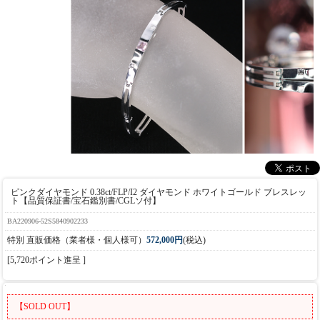
ピンクダイヤモンド 0.38ct/FLP/I2 ダイヤモンド ホワイトゴールド ブレスレッ
ト【品質保証書/宝石鑑別書/CGLソ付】
BA220906-52S5840902233
特別 直販価格（業者様・個人様可）
572,000円
(税込)
[5,720ポイント進呈 ]
【SOLD OUT】