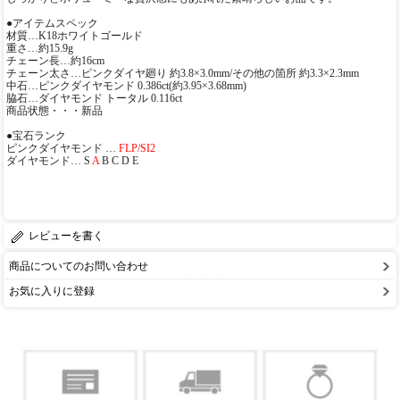
●アイテムスペック
材質…K18ホワイトゴールド
重さ…約15.9g
チェーン長…約16cm
チェーン太さ…ピンクダイヤ廻り 約3.8×3.0mm/その他の箇所 約3.3×2.3mm
中石…ピンクダイヤモンド 0.386ct(約3.95×3.68mm)
脇石…ダイヤモンド トータル 0.116ct
商品状態・・・新品
●宝石ランク
ピンクダイヤモンド …
FLP/SI2
ダイヤモンド… S
A
B C D E
レビューを書く
商品についてのお問い合わせ
お気に入りに登録