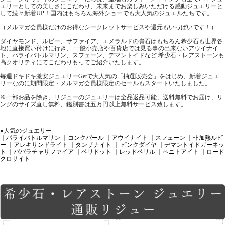
エリーとしての美しさにこだわり、未来までお楽しみいただける感動ジュエリーと
して続々新着UP！国内はもちろん海外ショーでも大人気のジュエルたちです。
（メルマガ会員様だけのお得なシークレットサービスや還元もいっぱいです！）
ダイヤモンド、ルビー、サファイア、エメラルドの貴石はもちろん希少石も世界各
地に直接買い付けに行き、 一般小売店や百貨店では見る事の出来ないアウイナイ
ト、パライバトルマリン、スフェーン、デマントイドなど 希少石・レアストーンも
高クオリティにてこだわりもってご紹介いたします。
毎週ドキドキ激安ジュエリーGetで大人気の「抽選販売会」をはじめ、新着ジュエ
リーなのに期間限定・メルマガ会員様限定のセールもスタートいたしました。
※一部お品を除き、リジューのジュエリーは全品返品可能、送料無料でお届け、リ
ングのサイズ直し無料、鑑別書は五万円以上無料サービス致します。
●人気のジュエリー
｜パライバトルマリン
｜コンクパール
｜アウイナイト
｜スフェーン
｜非加熱ルビ
ー
｜アレキサンドライト
｜タンザナイト
｜ ピンクダイヤ
｜デマントイドガーネッ
ト
｜パパラチャサファイア
｜ペリドット
｜レッドベリル
｜ベニトアイト
｜ロード
クロサイト