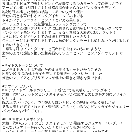
素肌上でもピュアで美しいピンク色が際立つ希少カラーとしての美しさです。
アーガイル鉱山の閉山により価格高騰が止まらないピンクダイヤモンド。
地球が生み出した神秘の結晶、世界中の女性の憧れ…
幸せの石とも言われるピンクダイヤモンドの中でも
さすがファンシーライトピンク！といえる美しさ。
パーフェクトカットの厳選極上カッティングによって
生み出された強いブリリアンスに圧倒される素晴らしい１石のセレクトです。
ピンクダイヤモンドとしましては、かなり立派な大粒の0.386カラット！
大きめピンクダイヤとしての価値も存在感もたっぷり！
ジュエリーにお仕立てしましても大粒のピンクカラーをお楽しみいただけるおす
すめの大きさです。
「幸運を呼ぶピンクダイヤ」と言われる由縁そのもののような
女神のような感性を抱いた超美石のリジューセレクトピンクダイヤモンドで
す。
●サイドストーンについて
エメラルドカットは内部がそのまま見えるカットだからこその
所見VSクラスの極上ダイヤモンドを厳選セレクトいたしました。
虹色のファイアとブリリアンスが極上の煌きと輝きを奏でます。
●デザインについて
K18ホワイトゴールドのボリューム感だけでも素晴らしいバングルに
大粒！約0.4カラットのピンクダイヤモンドが君臨する美しさを大切にデザイン
いたしました。
腕の上でさりげなく、でも贅沢な輝いとピンクの光彩が煌めく美しさが
見る人誰もが魅了されます・贅沢感もこの上ない希少なピンクダイヤジュエリー
バングルのお仕立てです。
●REJOUオススメポイント
大粒！約0.4カラットのピンクダイヤモンドが君臨するジュエリーバングル！
こんなジュエリーを待っていた！というかたも多いのでは。
しっかりとボリューミーな贅沢感にもあふれた素晴らしいお品です。