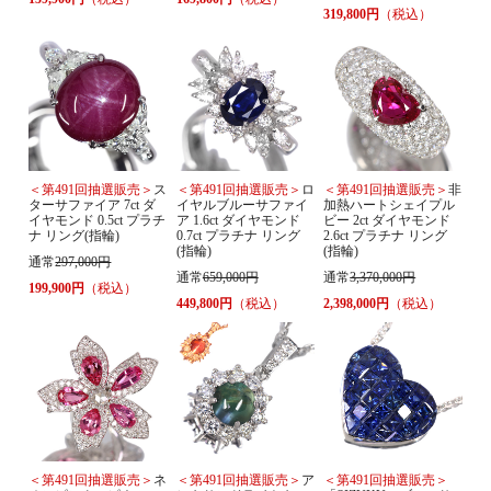
319,800円
（税込）
＜第491回抽選販売＞
ス
＜第491回抽選販売＞
ロ
＜第491回抽選販売＞
非
ターサファイア 7ct ダ
イヤルブルーサファイ
加熱ハートシェイプル
イヤモンド 0.5ct プラチ
ア 1.6ct ダイヤモンド
ビー 2ct ダイヤモンド
ナ リング(指輪)
0.7ct プラチナ リング
2.6ct プラチナ リング
(指輪)
(指輪)
通常
297,000円
通常
659,000円
通常
3,370,000円
199,900円
（税込）
449,800円
（税込）
2,398,000円
（税込）
＜第491回抽選販売＞
ネ
＜第491回抽選販売＞
ア
＜第491回抽選販売＞