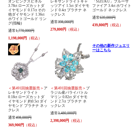
オンピンクスピネル
レキサンドライトキャ
「SIZUKU」ブルーサ
3.78ct ローズカットダ
ッツアイ 1.5ct ダイヤモ
ファイア 3.4ct ホワイト
イヤモンド 0.17ct その
ンド 0.4ct プラチナ ネ
ゴールド ネックレス
他ダイヤモンド 1.36ct
ックレス
通常
639,000円
ホワイトゴールド リン
通常
398,000円
グ(指輪)
439,800円
（税込）
279,800円
（税込）
通常
1,770,000円
1,198,000円
（税込）
その他の新作ジュエリ
ーはこちら
＜第491回抽選販売＞
ア
＜第491回抽選販売＞
ブ
レキサンドライト
ラジル産パライバトル
0.18ct ローズカットダ
マリン 0.82ct ダイヤモ
イヤモンド 約0.5ct ダイ
ンド 2.7ct プラチナ ネ
ヤモンド プラチナ ネッ
ックレス
クレス
通常
3,480,000円
通常
498,000円
2,398,000円
（税込）
369,900円
（税込）