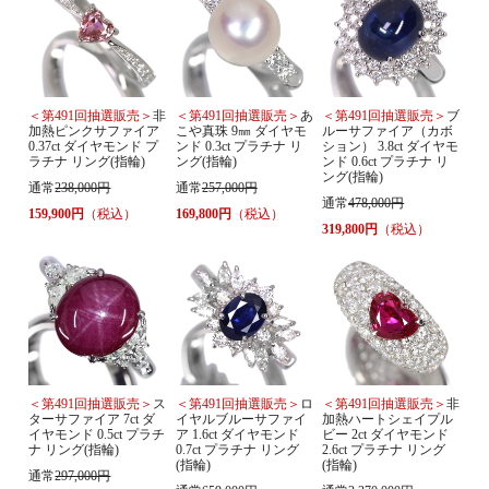
＜第491回抽選販売＞
非
＜第491回抽選販売＞
あ
＜第491回抽選販売＞
ブ
加熱ピンクサファイア
こや真珠 9㎜ ダイヤモ
ルーサファイア（カボ
0.37ct ダイヤモンド プ
ンド 0.3ct プラチナ リ
ション） 3.8ct ダイヤモ
ラチナ リング(指輪)
ング(指輪)
ンド 0.6ct プラチナ リ
ング(指輪)
通常
238,000円
通常
257,000円
通常
478,000円
159,900円
（税込）
169,800円
（税込）
319,800円
（税込）
＜第491回抽選販売＞
ス
＜第491回抽選販売＞
ロ
＜第491回抽選販売＞
非
ターサファイア 7ct ダ
イヤルブルーサファイ
加熱ハートシェイプル
イヤモンド 0.5ct プラチ
ア 1.6ct ダイヤモンド
ビー 2ct ダイヤモンド
ナ リング(指輪)
0.7ct プラチナ リング
2.6ct プラチナ リング
(指輪)
(指輪)
通常
297,000円