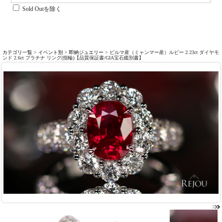
Sold Outを除く
カテゴリ一覧
>
イベント別
>
即納ジュエリー
> ビルマ産（ミャンマー産）ルビー 2.23ct ダイヤモ
ンド 2.6ct プラチナ リング(指輪)【品質保証書/GIA宝石鑑別書】