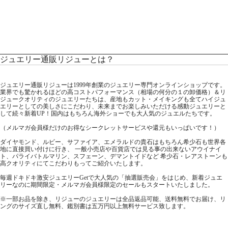
ジュエリー通販リジューとは？
ジュエリー通販リジューは1999年創業のジュエリー専門オンラインショップです。
業界でも驚かれるほどの高コストパフォーマンス（相場の何分の１の卸価格）＆リ
ジュークオリティのジュエリーたちは、産地もカット・メイキングも全てハイジュ
エリーとしての美しさにこだわり、未来までお楽しみいただける感動ジュエリーと
して続々新着UP！国内はもちろん海外ショーでも大人気のジュエルたちです。
（メルマガ会員様だけのお得なシークレットサービスや還元もいっぱいです！）
ダイヤモンド、ルビー、サファイア、エメラルドの貴石はもちろん希少石も世界各
地に直接買い付けに行き、 一般小売店や百貨店では見る事の出来ないアウイナイ
ト、パライバトルマリン、スフェーン、デマントイドなど 希少石・レアストーンも
高クオリティにてこだわりもってご紹介いたします。
毎週ドキドキ激安ジュエリーGetで大人気の「抽選販売会」をはじめ、新着ジュエ
リーなのに期間限定・メルマガ会員様限定のセールもスタートいたしました。
※一部お品を除き、リジューのジュエリーは全品返品可能、送料無料でお届け、リ
ングのサイズ直し無料、鑑別書は五万円以上無料サービス致します。