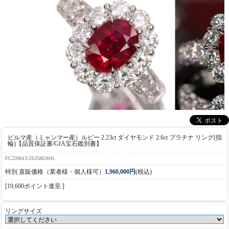
ビルマ産（ミャンマー産）ルビー 2.23ct ダイヤモンド 2.6ct プラチナ リング(指
輪)【品質保証書/GIA宝石鑑別書】
FC220613-2S25863041
特別 直販価格（業者様・個人様可）
1,960,000円
(税込)
[19,600ポイント進呈 ]
リングサイズ