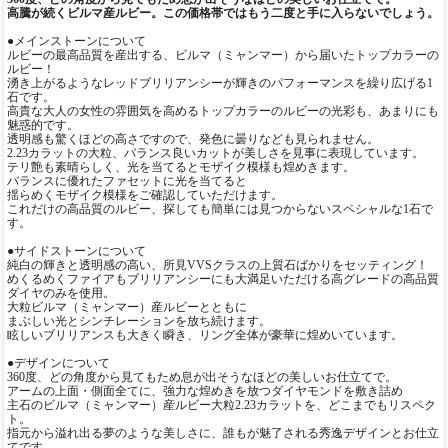
高騰が続くビルマ産ルビー。この価格帯ではもう二度と手に入らないでしょう。
●メインストーンについて
ルビーの最高品質を産出する、ビルマ（ミャンマー）から届いたトップカラーの
ルビー！
湧き上がるようなレッドブリリアンシーが輝きのパフォーマンスを繰り広げる1
石です。
高貴な大人の女性の雰囲気を高めるトップカラーのルビーの光彩も、あまりにも
魅惑的です。
透明感も驚くほどの高さですので、発色に曇りなども見られません。
2.23カラットの大粒、バランス良いカットが美しさを見事に表現しています。
テリ艶も素晴らしく、光を当てるとモザイク模様も煌めきます。
バランスに優れたファセットに光を当てると
揺らめくモザイク模様をご確認していただけます。
これだけの高品質のルビー、探しても簡単には見つからないスペシャルな1石で
す。
●サイドストーンについて
純白の輝きと透明感の高い、所見VVSクラスの上質石ばかりをセッティング！
めくるめくファイアもブリリアンシーにも大満足いただける高グレードの高品質
ダイヤのみを使用。
大粒ビルマ（ミャンマー）産ルビーとともに
まぶしい光とシンチレーションを放ち続けます。
眩しいブリリアンスも大きく瞬き、リング全体が豪華に煌めいています。
●デザインについて
360度、どの角度から見てもため息が出そうなほどの美しいお仕立てで。
アームの上面・側面全てに、強力な煌めきを放つダイヤモンドを敷き詰め
主石のビルマ（ミャンマー）産ルビー大粒2.23カラットを、どこまでもリスペク
ト。
指元から溢れ出る夢のような美しさに、誰もが魅了される秀逸デザインとお仕立
てです。