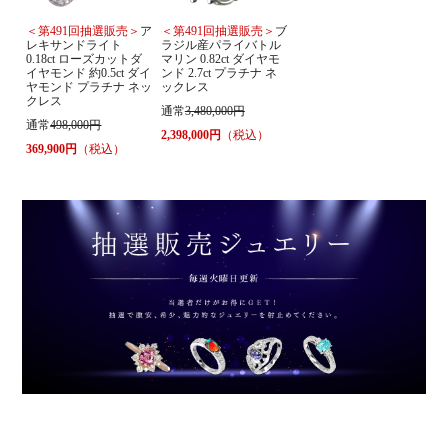
＜第491回抽選販売＞
ア
＜第491回抽選販売＞
ブ
レキサンドライト
ラジル産パライバトル
0.18ct ローズカットダ
マリン 0.82ct ダイヤモ
イヤモンド 約0.5ct ダイ
ンド 2.7ct プラチナ ネ
ヤモンド プラチナ ネッ
ックレス
クレス
通常
3,480,000円
通常
498,000円
2,398,000円
（税込）
369,900円
（税込）