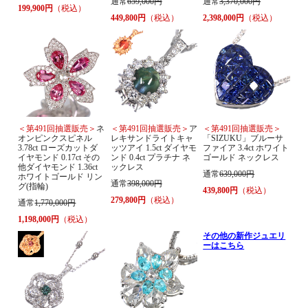
通常
659,000円
通常
3,370,000円
199,900円
（税込）
449,800円
（税込）
2,398,000円
（税込）
＜第491回抽選販売＞
ネ
＜第491回抽選販売＞
ア
＜第491回抽選販売＞
オンピンクスピネル
レキサンドライトキャ
「SIZUKU」ブルーサ
3.78ct ローズカットダ
ッツアイ 1.5ct ダイヤモ
ファイア 3.4ct ホワイト
イヤモンド 0.17ct その
ンド 0.4ct プラチナ ネ
ゴールド ネックレス
他ダイヤモンド 1.36ct
ックレス
通常
639,000円
ホワイトゴールド リン
通常
398,000円
グ(指輪)
439,800円
（税込）
279,800円
（税込）
通常
1,770,000円
1,198,000円
（税込）
その他の新作ジュエリ
ーはこちら