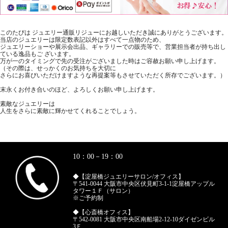
このたびは ジュエリー通販リジューにお越しいただき誠にありがとうございます。
当店のジュエリーは限定数表記以外はすべて一点物のため、
ジュエリーショーや展示会出品、ギャラリーでの販売等で、営業担当者が持ち出し
ている逸品もご ざいます。
万が一のタイミングで先の受注がございました時はご容赦お願い申し上げます。
（その際は、せっかくのお気持ちを大切に
さらにお喜びいただけますような再提案等もさせていただく所存でございます。）
末永くお付き合いのほど、よろしくお願い申し上げます。
素敵なジュエリーは
人生をさらに素敵に輝かせてくれることでしょう。
10：00－19：00
◆【淀屋橋ジュエリーサロン/オフィス】
〒541-0044 大阪市中央区伏見町3-1-1淀屋橋アップル
タワー１Ｆ（サロン）
※ご予約制
◆【心斎橋オフィス】
〒542-0081 大阪市中央区南船場2-12-10ダイゼンビル
3Ｆ