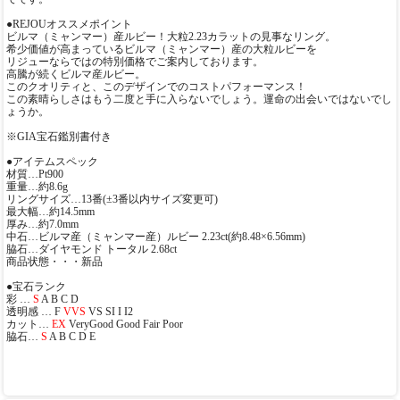
●REJOUオススメポイント
ビルマ（ミャンマー）産ルビー！大粒2.23カラットの見事なリング。
希少価値が高まっているビルマ（ミャンマー）産の大粒ルビーを
リジューならではの特別価格でご案内しております。
高騰が続くビルマ産ルビー。
このクオリティと、このデザインでのコストパフォーマンス！
この素晴らしさはもう二度と手に入らないでしょう。運命の出会いではないでし
ょうか。
※GIA宝石鑑別書付き
●アイテムスペック
材質…Pt900
重量…約8.6g
リングサイズ…13番(±3番以内サイズ変更可)
最大幅…約14.5mm
厚み…約7.0mm
中石…ビルマ産（ミャンマー産）ルビー 2.23ct(約8.48×6.56mm)
脇石…ダイヤモンド トータル 2.68ct
商品状態・・・新品
●宝石ランク
彩 …
S
A B C D
透明感 … F
VVS
VS SI I I2
カット…
EX
VeryGood Good Fair Poor
脇石…
S
A B C D E