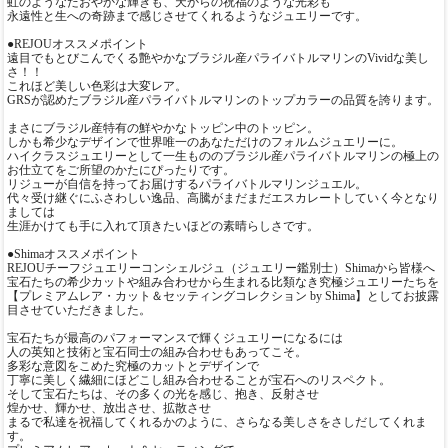
虹のようなたおやかな輝きも、天からの祝福のような光彩も
永遠性と生への奇跡まで感じさせてくれるようなジュエリーです。
●REJOUオススメポイント
遠目でもとびこんでくる艶やかなブラジル産パライバトルマリンのVividな美し
さ！！
これほど美しい色彩は大変レア。
GRSが認めたブラジル産パライバトルマリンのトップカラーの品質を誇ります。
まさにブラジル産特有の鮮やかなトッピン中のトッピン。
しかも希少なデザインで世界唯一のあなただけのフォルムジュエリーに。
ハイクラスジュエリーとして一生もののブラジル産パライバトルマリンの極上の
お仕立てをご所望のかたにぴったりです。
リジューが自信を持ってお届けするパライバトルマリンジュエル。
代々受け継ぐにふさわしい逸品、高騰がまだまだエスカレートしていく今となり
ましては
生涯かけても手に入れて頂きたいほどの素晴らしさです。
●Shimaオススメポイント
REJOUチーフジュエリーコンシェルジュ（ジュエリー鑑別士）Shimaから皆様へ
宝石たちの希少カットや組み合わせから生まれる比類なき究極ジュエリーたちを
【プレミアムレア・カット＆セッティングコレクション by Shima】としてお披露
目させていただきました。
宝石たちが最高のパフォーマンスで輝くジュエリーになるには
人の英知と技術と宝石同士の組み合わせもあってこそ。
多彩な意図をこめた究極のカットとデザインで
丁寧に美しく繊細にほどこし組み合わせることが宝石へのリスペクト。
そして宝石たちは、その多くの光を感じ、抱き、反射させ
煌かせ、輝かせ、放出させ、拡散させ
まるで私達を祝福してくれるかのように、さらなる美しさをさしだしてくれま
す。