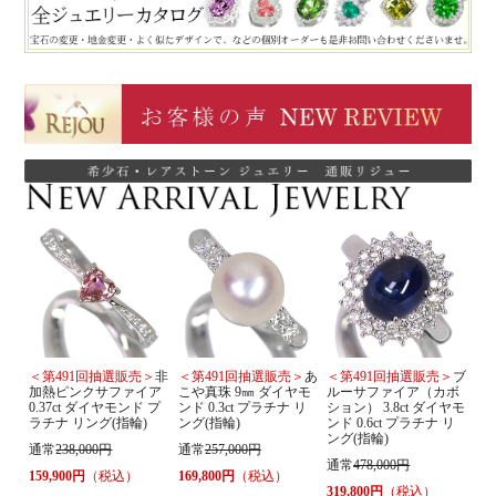
＜第491回抽選販売＞
非
＜第491回抽選販売＞
あ
＜第491回抽選販売＞
ブ
加熱ピンクサファイア
こや真珠 9㎜ ダイヤモ
ルーサファイア（カボ
0.37ct ダイヤモンド プ
ンド 0.3ct プラチナ リ
ション） 3.8ct ダイヤモ
ラチナ リング(指輪)
ング(指輪)
ンド 0.6ct プラチナ リ
ング(指輪)
通常
238,000円
通常
257,000円
通常
478,000円
159,900円
（税込）
169,800円
（税込）
319,800円
（税込）