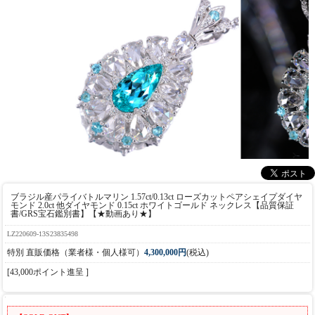
ブラジル産パライバトルマリン 1.57ct/0.13ct ローズカットペアシェイプダイヤ
モンド 2.0ct 他ダイヤモンド 0.15ct ホワイトゴールド ネックレス【品質保証
書/GRS宝石鑑別書】【★動画あり★】
LZ220609-13S23835498
特別 直販価格（業者様・個人様可）
4,300,000円
(税込)
[43,000ポイント進呈 ]