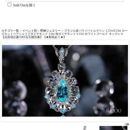
Sold Outを除く
カテゴリ一覧
>
イベント別
>
即納ジュエリー
> ブラジル産パライバトルマリン 1.57ct/0.13ct ロー
ズカットペアシェイプダイヤモンド 2.0ct 他ダイヤモンド 0.15ct ホワイトゴールド ネックレス
【品質保証書/GRS宝石鑑別書】【★動画あり★】