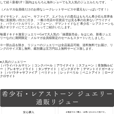
して続々新着UP！国内はもちろん海外ショーでも大人気のジュエルたちです。
（メルマガ会員様だけのお得なシークレットサービスや還元もいっぱいです！）
ダイヤモンド、ルビー、サファイア、エメラルドの貴石はもちろん希少石も世界各
地に直接買い付けに行き、 一般小売店や百貨店では見る事の出来ないアウイナイ
ト、パライバトルマリン、スフェーン、デマントイドなど 希少石・レアストーンも
高クオリティにてこだわりもってご紹介いたします。
毎週ドキドキ激安ジュエリーGetで大人気の「抽選販売会」をはじめ、新着ジュエ
リーなのに期間限定・メルマガ会員様限定のセールもスタートいたしました。
※一部お品を除き、リジューのジュエリーは全品返品可能、送料無料でお届け、リ
ングのサイズ直し無料、鑑別書は五万円以上無料サービス致します。
●人気のジュエリー
｜パライバトルマリン
｜コンクパール
｜アウイナイト
｜スフェーン
｜非加熱ルビ
ー
｜アレキサンドライト
｜タンザナイト
｜ ピンクダイヤ
｜デマントイドガーネッ
ト
｜パパラチャサファイア
｜ペリドット
｜レッドベリル
｜ベニトアイト
｜ロード
クロサイト