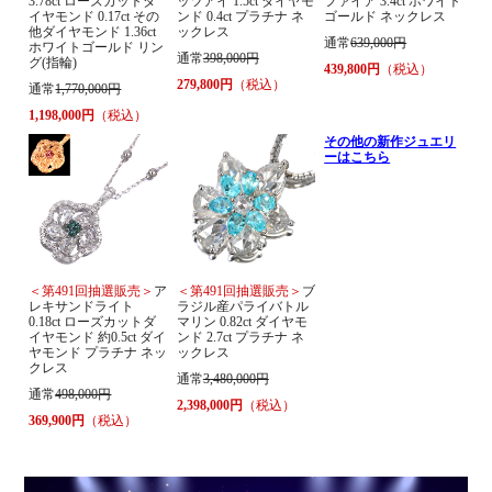
3.78ct ローズカットダ
ッツアイ 1.5ct ダイヤモ
ファイア 3.4ct ホワイト
イヤモンド 0.17ct その
ンド 0.4ct プラチナ ネ
ゴールド ネックレス
他ダイヤモンド 1.36ct
ックレス
通常
639,000円
ホワイトゴールド リン
通常
398,000円
グ(指輪)
439,800円
（税込）
279,800円
（税込）
通常
1,770,000円
1,198,000円
（税込）
その他の新作ジュエリ
ーはこちら
＜第491回抽選販売＞
ア
＜第491回抽選販売＞
ブ
レキサンドライト
ラジル産パライバトル
0.18ct ローズカットダ
マリン 0.82ct ダイヤモ
イヤモンド 約0.5ct ダイ
ンド 2.7ct プラチナ ネ
ヤモンド プラチナ ネッ
ックレス
クレス
通常
3,480,000円
通常
498,000円
2,398,000円
（税込）
369,900円
（税込）