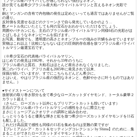
（ブラジル産パライバでしか感じられない強烈なネオン。
誰が見ても超希少ブラジル産大粒パライバトルマリンと言えるネオン光彩で
す。）
銅とマンガンの含有で内包物の発生は定めといっても過言ではありませんがご覧
の通り。
反対側を見渡せるほどのクリーンさで自ら発光しているかのよう…
数メートル先にいたとしても何の宝石かおわかりいただけるでしょう。
周囲やバチカンにも、主石のブラジル産パライバトルマリン同様6石の光彩がほ
とばしるようなネオンビームを拡げます。
お写真、動画でも、透明度の高さとネオンブルーの強みが片鱗をみせていますが
実物はこれ以上！比較にならないほどの圧倒的存在感を放つブラジル産パライバ
トルマリン厳選宝石です。
（※希少宝石の代表格パライバトルマリン。
はじめての発見は1982年。それから33年のうちに
ブラジル産の上質石、大粒石はほとんど産出されなくなりました。
第二のパライバ、アフリカ産も2005年に発見されて以来、
採掘が続いていますが、すでにこちらもどんどん希少に。
とはいえ、やはりブラジル産の強烈なネオンと、色鮮やかさに叶うものではあり
ません。）
●サイドストーンについて
放射状の取り巻き部分も全て希少なローズカットダイヤモンド、トータル豪華２
カラット超え！
（さらに、ローズカット以外にもブリリアントカットも煌いています）
主石のブラジル産パライバトルマリンの感性をさらに際立たせ
まさにミュージアムクオリティの調和と組み合わせ。
しっとりうるうると優美な輝きと虹を放つ希少ローズカットダイヤモンドを11石
も配しました。
これだけ高品質で感性も同様の11石を集めるのは至難の業ですが
【プレミアムレア・カット＆セッティングコレクション by Shima】のために…集
まることができたローズカットダイヤモンドたち。