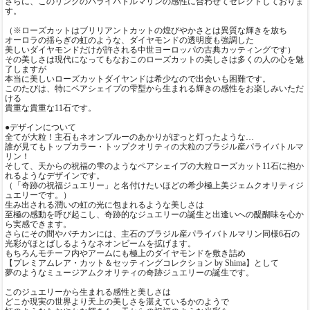
さらに、このリングのパライバトルマリンの感性に合わせてセレクトしておりま
す。
（※ローズカットはブリリアントカットの煌びやかさとは異質な輝きを放ち
オーロラの揺らぎの虹のような、ダイヤモンドの透明度も強調した
美しいダイヤモンドだけが許される中世ヨーロッパの古典カッティングです）
その美しさは現代になってもなおこのローズカットの美しさは多くの人の心を魅
了しますが
本当に美しいローズカットダイヤンドは希少なので出会いも困難です。
このたびは、特にペアシェイプの雫型から生まれる輝きの感性をお楽しみいただ
ける
貴重な貴重な11石です。
●デザインについて
全てが大粒！主石もネオンブルーのあかりがぽっと灯ったような…
誰が見てもトップカラー・トップクオリティの大粒のブラジル産パライバトルマ
リン！
そして、天からの祝福の雫のようなペアシェイプの大粒ローズカット11石に抱か
れるようなデザインです。
（「奇跡の祝福ジュエリー」と名付けたいほどの希少極上美ジェムクオリティジ
ュエリーです。）
生み出される潤いの虹の光に包まれるような美しさは
至極の感動を呼び起こし、奇跡的なジュエリーの誕生と出逢いへの醍醐味を心か
ら実感できます。
さらにその間やバチカンには、主石のブラジル産パライバトルマリン同様6石の
光彩がほとばしるようなネオンビームを拡げます。
もちろんモチーフ内やアームにも極上のダイヤモンドを敷き詰め
【プレミアムレア・カット＆セッティングコレクション by Shima】として
夢のようなミュージアムクオリティの奇跡ジュエリーの誕生です。
このジュエリーから生まれる感性と美しさは
どこか現実の世界より天上の美しさを湛えているかのようで