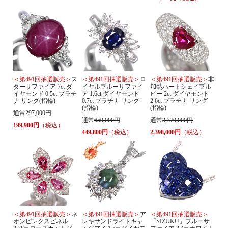
＜第491回抽選販売＞
ス
＜第491回抽選販売＞
ロ
＜第491回抽選販売＞
非
ターサファイア 7ct ダ
イヤルブルーサファイ
加熱ハートシェイプル
イヤモンド 0.5ct プラチ
ア 1.6ct ダイヤモンド
ビー 2ct ダイヤモンド
ナ リング(指輪)
0.7ct プラチナ リング
2.6ct プラチナ リング
(指輪)
(指輪)
通常
297,000円
通常
659,000円
通常
3,370,000円
199,900円
（税込）
449,800円
（税込）
2,398,000円
（税込）
＜第491回抽選販売＞
ネ
＜第491回抽選販売＞
ア
＜第491回抽選販売＞
オンピンクスピネル
レキサンドライトキャ
「SIZUKU」ブルーサ