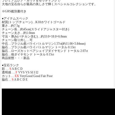
プレミアムレア・カット＆セッティングで
大地の宝石自らが最高の美しさで輝くスペシャルコレクションです。
※GRS鑑別書付き
●アイテムスペック
材質(トップ/チェーン)…K18ホワイトゴールド
重さ…約7.5g
チェーン長…約45cm(スライドアジャスター付き)
チェーン太さ…約1.0mm
寸法・厚み(バチカン含む)…約33.0×18.0×6.8mm
チェーン取り外し…可
中石…ブラジル産パライバトルマリン1.57ct(約11.06×5.84mm)
脇石…ブラジル産パライバトルマリン トータル 0.13ct
脇石…ローズカットペアシェイプダイヤモンド トータル 2.07ct
脇石…他ダイヤモンド トータル 0.15ct
商品状態・・・新品
●宝石ランク
彩 …
S
A B C D
透明感 …
F
VVS VS SI I I2
カット…
EX
VeryGood Good Fair Poor
脇石…
S
A B C D E