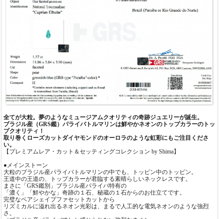
全てが大粒。夢のようなミュージアムクオリティの奇跡ジュエリーが誕生。
ブラジル産（GRS鑑）パライバトルマリンは鮮やかネオンのトップカラーのトッ
プクオリティ！
取り巻くローズカットダイヤモンドのオーロラのような虹彩にもご注目くださ
い。
【プレミアムレア・カット＆セッティングコレクション by Shima】
●メインストーン
大粒のブラジル産パライバトルマリンの中でも、トッピン中のトッピン。
王道中の王道の、トップカラーが君臨する素晴らしいネックレスです。
まさに「GRS鑑別」ブラジル産パライバ特有の
「濃く」「鮮やかな」奇跡の１石、秘蔵の１石からのお仕立てです。
完璧なペアシェイプファセットカットから
リズミカルに溢れ出るネオン光彩は、まるで人工的な電気ネオンのような強烈
さ。