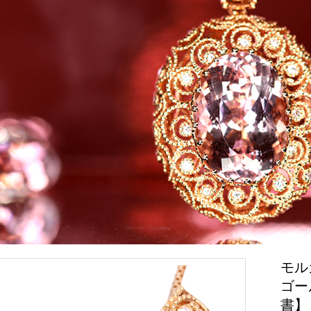
モルガ
ゴー
書】