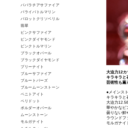
パパラチアサファイア
パライバトルマリン
パロットクリソベリル
翡翠
ピンクサファイア
ピンクダイヤモンド
ピンクトルマリン
ブラックオパール
ブラックダイヤモンド
プリーナイト
大迫力12
ブルーサファイア
キラキラと
ブルートパーズ
芸術性も薫
ブルームーンストーン
●メインス
ペニトアイト
キラキラと
ペリドット
大迫力12
華やかなピ
ポルダーオパール
曇りない鮮
ムーンストーン
ラウンドフ
モルガナイト
モルガナイ