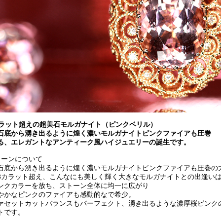
カラット超えの超美石モルガナイト（ピンクベリル）
石底から湧き出るように煌く濃いモルガナイトピンクファイアも圧巻
る、エレガントなアンティーク風ハイジュエリーの誕生です。
トーンについて
石底から湧き出るように煌く濃いモルガナイトピンクファイアも圧巻の
.58カラット超え、こんなにも美しく輝く大きなモルガナイトとの出逢い
ンクカラーを放ち、ストーン全体に均一に広がり
やかなピンクのファイアも感動的なで希少。
ァセットカットバランスもパーフェクト、湧き出るような濃厚桜ピンク
トです。