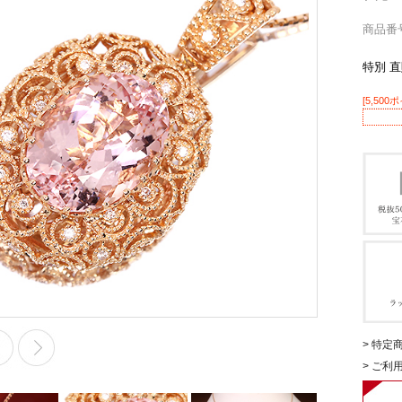
商品番号 
特別 
[5,500
> 特定
> ご利