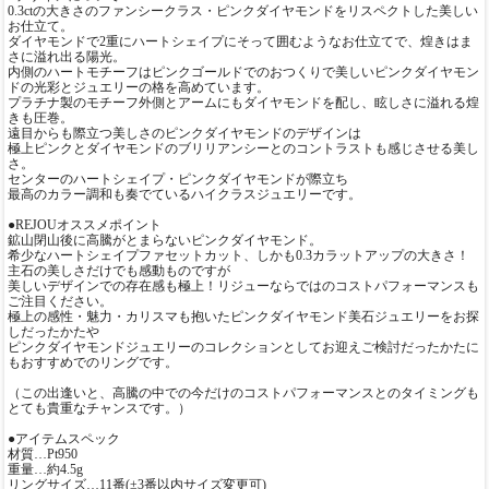
0.3ctの大きさのファンシークラス・ピンクダイヤモンドをリスペクトした美しい
お仕立て。
ダイヤモンドで2重にハートシェイプにそって囲むようなお仕立てで、煌きはま
さに溢れ出る陽光。
内側のハートモチーフはピンクゴールドでのおつくりで美しいピンクダイヤモン
ドの光彩とジュエリーの格を高めています。
プラチナ製のモチーフ外側とアームにもダイヤモンドを配し、眩しさに溢れる煌
きも圧巻。
遠目からも際立つ美しさのピンクダイヤモンドのデザインは
極上ピンクとダイヤモンドのブリリアンシーとのコントラストも感じさせる美し
さ。
センターのハートシェイプ・ピンクダイヤモンドが際立ち
最高のカラー調和も奏でているハイクラスジュエリーです。
●REJOUオススメポイント
鉱山閉山後に高騰がとまらないピンクダイヤモンド。
希少なハートシェイプファセットカット、しかも0.3カラットアップの大きさ！
主石の美しさだけでも感動ものですが
美しいデザインでの存在感も極上！リジューならではのコストパフォーマンスも
ご注目ください。
極上の感性・魅力・カリスマも抱いたピンクダイヤモンド美石ジュエリーをお探
しだったかたや
ピンクダイヤモンドジュエリーのコレクションとしてお迎えご検討だったかたに
もおすすめでのリングです。
（この出逢いと、高騰の中での今だけのコストパフォーマンスとのタイミングも
とても貴重なチャンスです。）
●アイテムスペック
材質…Pt950
重量…約4.5g
リングサイズ…11番(±3番以内サイズ変更可)