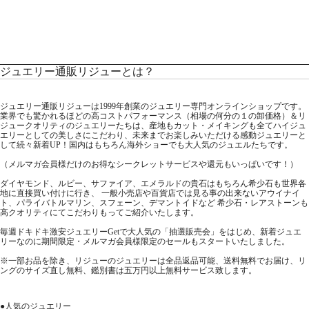
ジュエリー通販リジューとは？
ジュエリー通販リジューは1999年創業のジュエリー専門オンラインショップです。
業界でも驚かれるほどの高コストパフォーマンス（相場の何分の１の卸価格）＆リ
ジュークオリティのジュエリーたちは、産地もカット・メイキングも全てハイジュ
エリーとしての美しさにこだわり、未来までお楽しみいただける感動ジュエリーと
して続々新着UP！国内はもちろん海外ショーでも大人気のジュエルたちです。
（メルマガ会員様だけのお得なシークレットサービスや還元もいっぱいです！）
ダイヤモンド、ルビー、サファイア、エメラルドの貴石はもちろん希少石も世界各
地に直接買い付けに行き、 一般小売店や百貨店では見る事の出来ないアウイナイ
ト、パライバトルマリン、スフェーン、デマントイドなど 希少石・レアストーンも
高クオリティにてこだわりもってご紹介いたします。
毎週ドキドキ激安ジュエリーGetで大人気の「抽選販売会」をはじめ、新着ジュエ
リーなのに期間限定・メルマガ会員様限定のセールもスタートいたしました。
※一部お品を除き、リジューのジュエリーは全品返品可能、送料無料でお届け、リ
ングのサイズ直し無料、鑑別書は五万円以上無料サービス致します。
●人気のジュエリー