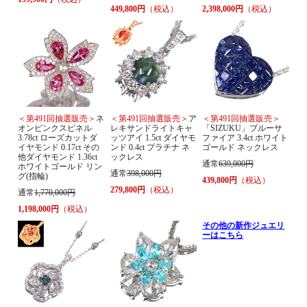
449,800円
（税込）
2,398,000円
（税込）
＜第491回抽選販売＞
ネ
＜第491回抽選販売＞
ア
＜第491回抽選販売＞
オンピンクスピネル
レキサンドライトキャ
「SIZUKU」ブルーサ
3.78ct ローズカットダ
ッツアイ 1.5ct ダイヤモ
ファイア 3.4ct ホワイト
イヤモンド 0.17ct その
ンド 0.4ct プラチナ ネ
ゴールド ネックレス
他ダイヤモンド 1.36ct
ックレス
通常
639,000円
ホワイトゴールド リン
通常
398,000円
グ(指輪)
439,800円
（税込）
279,800円
（税込）
通常
1,770,000円
1,198,000円
（税込）
その他の新作ジュエリ
ーはこちら