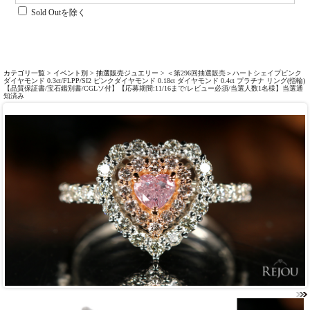
Sold Outを除く
カテゴリ一覧
>
イベント別
>
抽選販売ジュエリー
> ＜第296回抽選販売＞ハートシェイプピンク
ダイヤモンド 0.3ct/FLPP/SI2 ピンクダイヤモンド 0.18ct ダイヤモンド 0.4ct プラチナ リング(指輪)
【品質保証書/宝石鑑別書/CGLソ付】【応募期間:11/16まで/レビュー必須/当選人数1名様】当選通
知済み