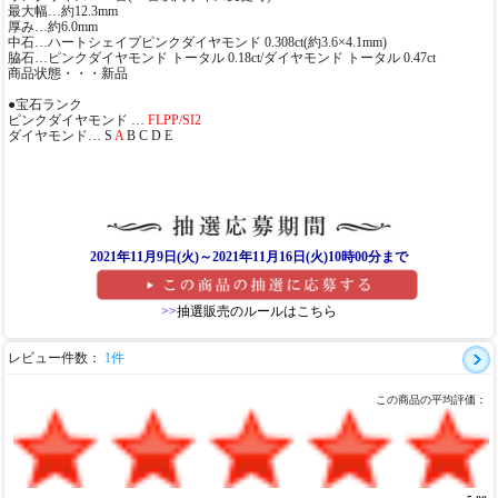
最大幅…約12.3mm
厚み…約6.0mm
中石…ハートシェイプピンクダイヤモンド 0.308ct(約3.6×4.1mm)
脇石…ピンクダイヤモンド トータル 0.18ct/ダイヤモンド トータル 0.47ct
商品状態・・・新品
●宝石ランク
ピンクダイヤモンド …
FLPP/SI2
ダイヤモンド… S
A
B C D E
2021年11月9日(火)～2021年11月16日(火)10時00分まで
>>
抽選販売のルールはこちら
レビュー件数：
1件
この商品の平均評価：