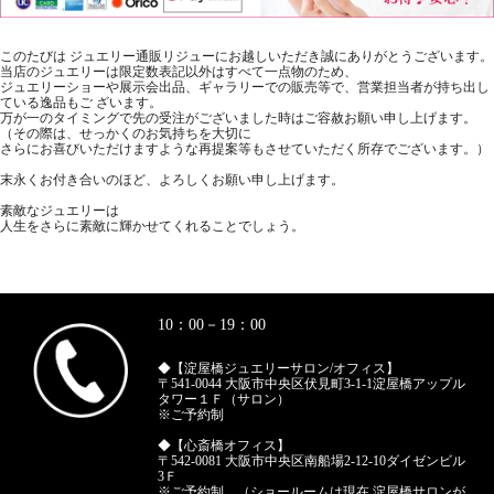
このたびは ジュエリー通販リジューにお越しいただき誠にありがとうございます。
当店のジュエリーは限定数表記以外はすべて一点物のため、
ジュエリーショーや展示会出品、ギャラリーでの販売等で、営業担当者が持ち出し
ている逸品もご ざいます。
万が一のタイミングで先の受注がございました時はご容赦お願い申し上げます。
（その際は、せっかくのお気持ちを大切に
さらにお喜びいただけますような再提案等もさせていただく所存でございます。）
末永くお付き合いのほど、よろしくお願い申し上げます。
素敵なジュエリーは
人生をさらに素敵に輝かせてくれることでしょう。
10：00－19：00
◆【淀屋橋ジュエリーサロン/オフィス】
〒541-0044 大阪市中央区伏見町3-1-1淀屋橋アップル
タワー１Ｆ（サロン）
※ご予約制
◆【心斎橋オフィス】
〒542-0081 大阪市中央区南船場2-12-10ダイゼンビル
3Ｆ
※ご予約制 （ショールームは現在 淀屋橋サロンが