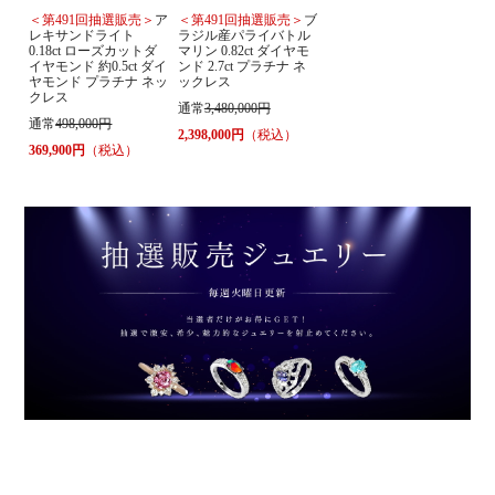
＜第491回抽選販売＞
ア
＜第491回抽選販売＞
ブ
レキサンドライト
ラジル産パライバトル
0.18ct ローズカットダ
マリン 0.82ct ダイヤモ
イヤモンド 約0.5ct ダイ
ンド 2.7ct プラチナ ネ
ヤモンド プラチナ ネッ
ックレス
クレス
通常
3,480,000円
通常
498,000円
2,398,000円
（税込）
369,900円
（税込）