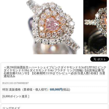
＜第296回抽選販売＞ハートシェイプピンクダイヤモンド 0.3ct/FLPP/SI2 ピンク
ダイヤモンド 0.18ct ダイヤモンド 0.4ct プラチナ リング(指輪)【品質保証書/宝
石鑑別書/CGLソ付】【応募期間:11/16まで/レビュー必須/当選人数1名様】当選
通知済み
BA211102-1S7066980387
特別 直販価格（業者様・個人様可）
680,000円
(税込)
[6,800ポイント進呈 ]
リングサイズ