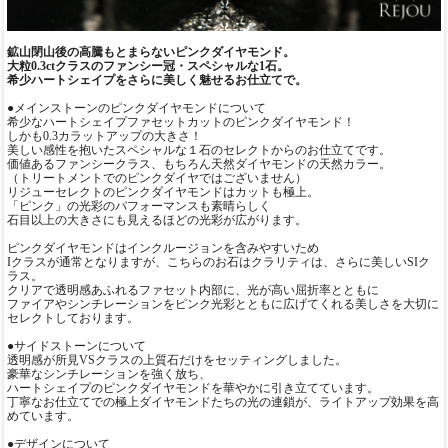
鉱山閉山後の高騰もとまらないピンクダイヤモンド。
大粒0.3ctクラスのファンシー冠・スペシャルな1石。
希少ハートシェイプをさらに美しく魅せるお仕立てで。
●メインストーンのピンクダイヤモンドについて
希少なハートシェイプファセットカットのピンクダイヤモンド！
しかも0.3カラットアップの大きさ！
美しい感性を抱いたスペシャルな１石のセレクトからのお仕立てです。
価値あるファンシークラス、もちろん天然ダイヤモンドの天然カラー。
（トリートメントでのピンクダイヤではございません）
リジューセレクトのピンクダイヤモンドはカットも極上。
「ピンク」の光彩のパフォーマンスも素晴らしく
石目以上の大きさにも見えるほどの光彩が広がります。
ピンクダイヤモンドはインクルージョンを含みやすいため
Iクラスが通常となりますが、こちらのお石はクラリティは、さらに美しいSIク
ラス。
クリアで透明感あふれるファセット内部に、光が高い屈折率とともに
ファイアやシンチレーションをピンク光彩とともに広げてくれる美しさを大切に
セレクトしております。
●サイドストーンについて
透明感が所見VSクラスの上質石だけをセッティングしました。
豪華なシンチレーションを強く放ち、
ハートシェイプのピンクダイヤモンドを華やかに引き立てています。
丁寧なお仕立てでの極上ダイヤモンドたちの光の連鎖が、ライトアップ効果を高
めています。
●デザインについて