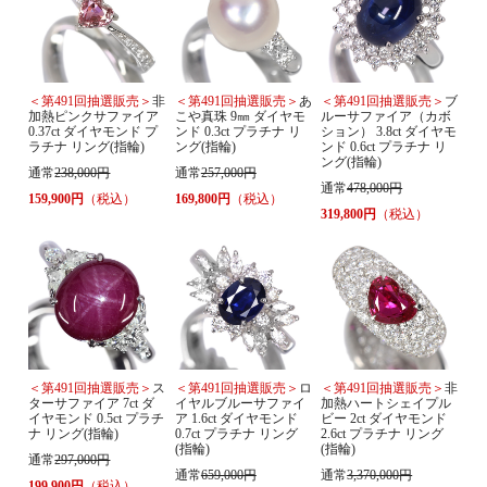
＜第491回抽選販売＞
非
＜第491回抽選販売＞
あ
＜第491回抽選販売＞
ブ
加熱ピンクサファイア
こや真珠 9㎜ ダイヤモ
ルーサファイア（カボ
0.37ct ダイヤモンド プ
ンド 0.3ct プラチナ リ
ション） 3.8ct ダイヤモ
ラチナ リング(指輪)
ング(指輪)
ンド 0.6ct プラチナ リ
ング(指輪)
通常
238,000円
通常
257,000円
通常
478,000円
159,900円
（税込）
169,800円
（税込）
319,800円
（税込）
＜第491回抽選販売＞
ス
＜第491回抽選販売＞
ロ
＜第491回抽選販売＞
非
ターサファイア 7ct ダ
イヤルブルーサファイ
加熱ハートシェイプル
イヤモンド 0.5ct プラチ
ア 1.6ct ダイヤモンド
ビー 2ct ダイヤモンド
ナ リング(指輪)
0.7ct プラチナ リング
2.6ct プラチナ リング
(指輪)
(指輪)
通常
297,000円
通常
659,000円
通常
3,370,000円
199,900円
（税込）