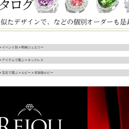
>
イベント別
>
即納ジュエリー
>
アイテムで選ぶ
>
ネックレス
>
宝石で選ぶ
>
ルビー
>
非加熱ルビー