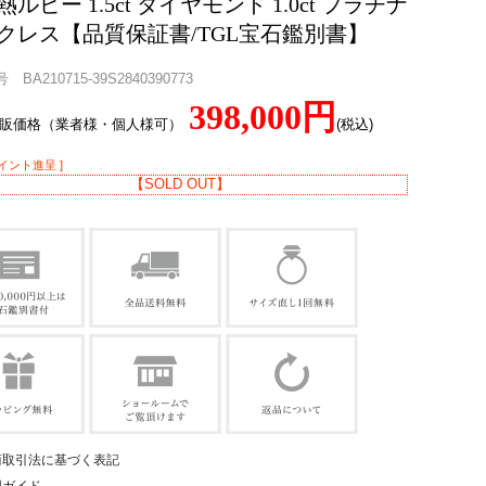
ルビー 1.5ct ダイヤモンド 1.0ct プラチナ
クレス【品質保証書/TGL宝石鑑別書】
BA210715-39S2840390773
398,000円
直販価格（業者様・個人様可）
(税込)
ポイント進呈 ]
【SOLD OUT】
商取引法に基づく表記
用ガイド