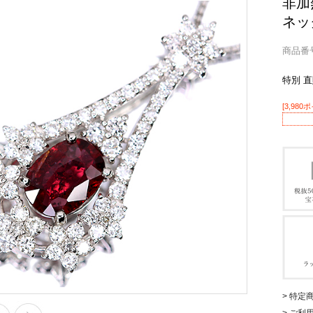
非加熱
ネッ
商品番号 
特別 
[3,980
> 特定
> ご利