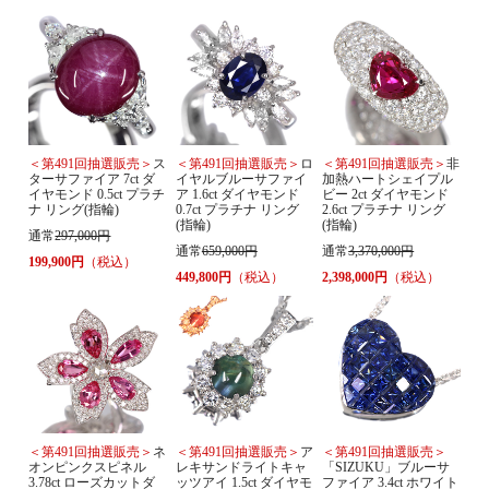
＜第491回抽選販売＞
ス
＜第491回抽選販売＞
ロ
＜第491回抽選販売＞
非
ターサファイア 7ct ダ
イヤルブルーサファイ
加熱ハートシェイプル
イヤモンド 0.5ct プラチ
ア 1.6ct ダイヤモンド
ビー 2ct ダイヤモンド
ナ リング(指輪)
0.7ct プラチナ リング
2.6ct プラチナ リング
(指輪)
(指輪)
通常
297,000円
通常
659,000円
通常
3,370,000円
199,900円
（税込）
449,800円
（税込）
2,398,000円
（税込）
＜第491回抽選販売＞
ネ
＜第491回抽選販売＞
ア
＜第491回抽選販売＞
オンピンクスピネル
レキサンドライトキャ
「SIZUKU」ブルーサ
3.78ct ローズカットダ
ッツアイ 1.5ct ダイヤモ
ファイア 3.4ct ホワイト