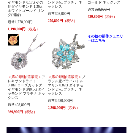
イヤモンド 0.17ct その
ンド 0.4ct プラチナ ネ
ゴールド ネックレス
他ダイヤモンド 1.36ct
ックレス
通常
639,000円
ホワイトゴールド リン
通常
398,000円
グ(指輪)
439,800円
（税込）
279,800円
（税込）
通常
1,770,000円
1,198,000円
（税込）
その他の新作ジュエリ
ーはこちら
＜第491回抽選販売＞
ア
＜第491回抽選販売＞
ブ
レキサンドライト
ラジル産パライバトル
0.18ct ローズカットダ
マリン 0.82ct ダイヤモ
イヤモンド 約0.5ct ダイ
ンド 2.7ct プラチナ ネ
ヤモンド プラチナ ネッ
ックレス
クレス
通常
3,480,000円
通常
498,000円
2,398,000円
（税込）
369,900円
（税込）