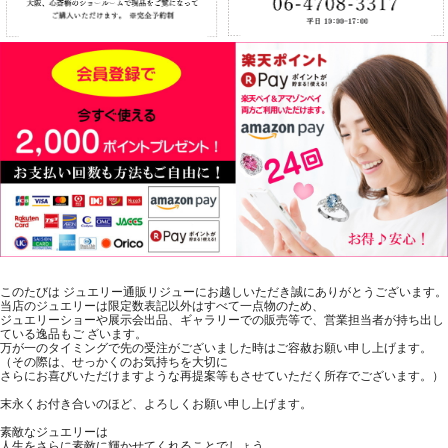
このたびは ジュエリー通販リジューにお越しいただき誠にありがとうございます。
当店のジュエリーは限定数表記以外はすべて一点物のため、
ジュエリーショーや展示会出品、ギャラリーでの販売等で、営業担当者が持ち出し
ている逸品もご ざいます。
万が一のタイミングで先の受注がございました時はご容赦お願い申し上げます。
（その際は、せっかくのお気持ちを大切に
さらにお喜びいただけますような再提案等もさせていただく所存でございます。）
末永くお付き合いのほど、よろしくお願い申し上げます。
素敵なジュエリーは
人生をさらに素敵に輝かせてくれることでしょう。