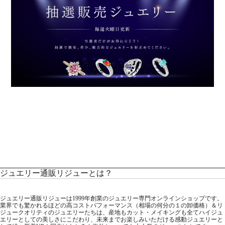
ジュエリー通販リジューとは？
ジュエリー通販リジューは1999年創業のジュエリー専門オンラインショップです。
業界でも驚かれるほどの高コストパフォーマンス（相場の何分の１の卸価格）＆リ
ジュークオリティのジュエリーたちは、産地もカット・メイキングも全てハイジュ
エリーとしての美しさにこだわり、未来までお楽しみいただける感動ジュエリーと