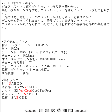
●REJOUオススメポイント
ピュアホワイトに輝くダイヤモンドで取り巻き華やかに。
美しいブリリアンスを放ち、エメラルドカラーをさらにライトアップしておりま
す。
上品で清楚、癒しカラーのエメラルドが優しくキラっと表情豊かに
デコルテを飾ってくれまますよ、普段づけにも最適な大きさです。
エメキャッツが気になられていた方に、是非おすすめの存在感と感動の美しさで
す。
●アイテムスペック
材質(トップ/チェーン)…Pt900/Pt850
重さ…約5.5g
チェーン長…約45cm(スライドアジャスター付き)
チェーン太さ…約0.8mm
寸法・厚み(バチカン含む)…約12.8×10.0×8.2mm
チェーン取り外し…可
中石…エメラルドキャッツアイ 2.46ct(約9.8×7.1mm)
脇石…ダイヤモンド トータル0.17ct
商品状態・・・新品
●宝石ランク
彩 …
S
A B C D
透明感 … F VVS
VS
SI I I2
カット… EX
VeryGood
Good Fair Poor
キャッツアイ …
S
A B C D
脇石… S A
B
C D E