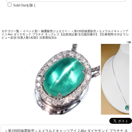
Sold Outを除く
カテゴリ一覧
>
イベント別
>
抽選販売ジュエリー
> ＜第199回抽選販売＞エメラルドキャッツア
イ 2.46ct ダイヤモンド プラチナ ネックレス【品質保証書/宝石鑑別書付】【応募期間:8/20まで/レ
ビュー必須/当選人数1名様】当選通知済み
＜第199回抽選販売＞エメラルドキャッツアイ 2.46ct ダイヤモンド プラチナ ネ