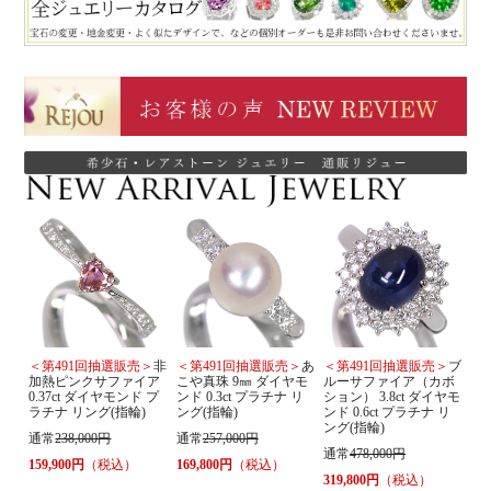
＜第491回抽選販売＞
非
＜第491回抽選販売＞
あ
＜第491回抽選販売＞
ブ
加熱ピンクサファイア
こや真珠 9㎜ ダイヤモ
ルーサファイア（カボ
0.37ct ダイヤモンド プ
ンド 0.3ct プラチナ リ
ション） 3.8ct ダイヤモ
ラチナ リング(指輪)
ング(指輪)
ンド 0.6ct プラチナ リ
ング(指輪)
通常
238,000円
通常
257,000円
通常
478,000円
159,900円
（税込）
169,800円
（税込）
319,800円
（税込）