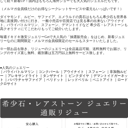
して続々新着UP！国内はもちろん海外ショーでも大人気のジュエルたちです。
（メルマガ会員様だけのお得なシークレットサービスや還元もいっぱいです！）
ダイヤモンド、ルビー、サファイア、エメラルドの貴石はもちろん希少石も世界各
地に直接買い付けに行き、 一般小売店や百貨店では見る事の出来ないアウイナイ
ト、パライバトルマリン、スフェーン、デマントイドなど 希少石・レアストーンも
高クオリティにてこだわりもってご紹介いたします。
毎週ドキドキ激安ジュエリーGetで大人気の「抽選販売会」をはじめ、新着ジュエ
リーなのに期間限定・メルマガ会員様限定のセールもスタートいたしました。
※一部お品を除き、リジューのジュエリーは全品返品可能、送料無料でお届け、リ
ングのサイズ直し無料、鑑別書は五万円以上無料サービス致します。
●人気のジュエリー
｜パライバトルマリン
｜コンクパール
｜アウイナイト
｜スフェーン
｜非加熱ルビ
ー
｜アレキサンドライト
｜タンザナイト
｜ ピンクダイヤ
｜デマントイドガーネッ
ト
｜パパラチャサファイア
｜ペリドット
｜レッドベリル
｜ベニトアイト
｜ロード
クロサイト