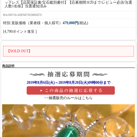
ックレス【品質保証書/宝石鑑別書付】【応募期間:8/20まで/レビュー必須/当選
人数1名様】当選通知済み
BA190716-42RN0745389567S
特別 直販価格（業者様・個人様可）
479,000円
(税込)
[4,790ポイント進呈 ]
【SOLD OUT】
商品説明
2019年8月6日(火)～2019年8月20日(火)09時00分まで
>>
抽選販売のルールはこちら