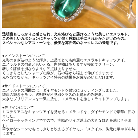
透明度もしっかりと感じられ、光を浴びると蕩けるような美しいエメラルド。
この美しいカボションにキャッツが煌く感動は手にされたかただけのもの。
スペシャルなレアストーンを、優美な雰囲気のネックレスの登場です。
●メインストーンについて
光彩のさざ波のような輝き、上品でとても綺麗なエメラルドキャッツアイ。
エメラルドの宿命ともいえる、内包物はありますが極めてクリーン。
著しく評価を損なうような欠点はありません。
くっきりとしたシャープな線が、石の端から端まで伸びてますので
光を当てながら、キャッツアイ特有の効果をお確かめいただけます。
●サイドストーンについて
エメラルドの周囲には、ダイヤモンドを贅沢にセッティングしました。
純白の輝きを放つ、透明感が所見SIクラスの上質石のみ厳選。
大きなブリリアンスを一気に放ち、エメラルドを激しくライトアップします。
●デザインについて
ミステリアスなキャッツアイを見せるエメラルドを、ダイヤモンドで豪華に囲み
ました。
ヘイローセッティングですので、実際のサイズ以上の大きな輝きを感じさせま
す。
華やかなシーンでもはっきりと映えるダイヤモンドスタイル、胸元に華やぎを与
えます。