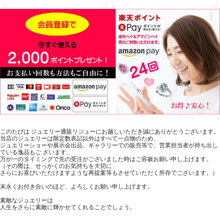
このたびは ジュエリー通販リジューにお越しいただき誠にありがとうございます。
当店のジュエリーは限定数表記以外はすべて一点物のため、
ジュエリーショーや展示会出品、ギャラリーでの販売等で、営業担当者が持ち出し
ている逸品もご ざいます。
万が一のタイミングで先の受注がございました時はご容赦お願い申し上げます。
（その際は、せっかくのお気持ちを大切に
さらにお喜びいただけますような再提案等もさせていただく所存でございます。）
末永くお付き合いのほど、よろしくお願い申し上げます。
素敵なジュエリーは
人生をさらに素敵に輝かせてくれることでしょう。