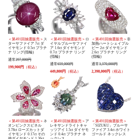
＜第491回抽選販売＞
ス
＜第491回抽選販売＞
ロ
＜第491回抽選販売＞
非
ターサファイア 7ct ダ
イヤルブルーサファイ
加熱ハートシェイプル
イヤモンド 0.5ct プラチ
ア 1.6ct ダイヤモンド
ビー 2ct ダイヤモンド
ナ リング(指輪)
0.7ct プラチナ リング
2.6ct プラチナ リング
(指輪)
(指輪)
通常
297,000円
通常
659,000円
通常
3,370,000円
199,900円
（税込）
449,800円
（税込）
2,398,000円
（税込）
＜第491回抽選販売＞
ネ
＜第491回抽選販売＞
ア
＜第491回抽選販売＞
オンピンクスピネル
レキサンドライトキャ
「SIZUKU」ブルーサ
3.78ct ローズカットダ
ッツアイ 1.5ct ダイヤモ
ファイア 3.4ct ホワイト
イヤモンド 0.17ct その
ンド 0.4ct プラチナ ネ
ゴールド ネックレス
他ダイヤモンド 1.36ct
ックレス