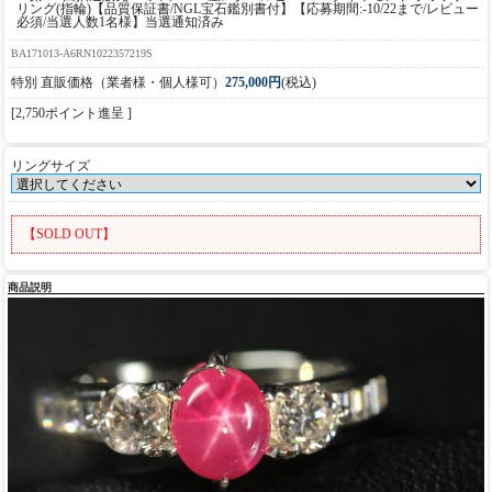
リング(指輪)【品質保証書/NGL宝石鑑別書付】【応募期間:-10/22まで/レビュー
必須/当選人数1名様】当選通知済み
BA171013-A6RN1022357219S
特別 直販価格（業者様・個人様可）
275,000円
(税込)
[2,750ポイント進呈 ]
リングサイズ
【SOLD OUT】
商品説明