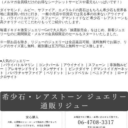
（メルマガ会員様だけのお得なシークレットサービスや還元もいっぱいです！）
ダイヤモンド、ルビー、サファイア、エメラルドの貴石はもちろん希少石も世界各
地に直接買い付けに行き、 一般小売店や百貨店では見る事の出来ないアウイナイ
ト、パライバトルマリン、スフェーン、デマントイドなど 希少石・レアストーンも
高クオリティにてこだわりもってご紹介いたします。
毎週ドキドキ激安ジュエリーGetで大人気の「抽選販売会」をはじめ、新着ジュエ
リーなのに期間限定・メルマガ会員様限定のセールもスタートいたしました。
※一部お品を除き、リジューのジュエリーは全品返品可能、送料無料でお届け、リ
ングのサイズ直し無料、鑑別書は五万円以上無料サービス致します。
●人気のジュエリー
｜パライバトルマリン
｜コンクパール
｜アウイナイト
｜スフェーン
｜非加熱ルビ
ー
｜アレキサンドライト
｜タンザナイト
｜ ピンクダイヤ
｜デマントイドガーネッ
ト
｜パパラチャサファイア
｜ペリドット
｜レッドベリル
｜ベニトアイト
｜ロード
クロサイト