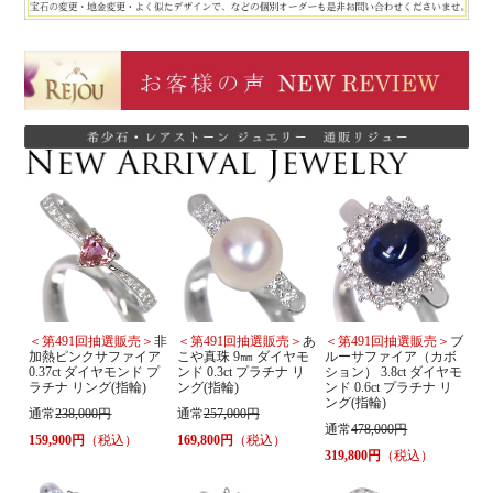
＜第491回抽選販売＞
非
＜第491回抽選販売＞
あ
＜第491回抽選販売＞
ブ
加熱ピンクサファイア
こや真珠 9㎜ ダイヤモ
ルーサファイア（カボ
0.37ct ダイヤモンド プ
ンド 0.3ct プラチナ リ
ション） 3.8ct ダイヤモ
ラチナ リング(指輪)
ング(指輪)
ンド 0.6ct プラチナ リ
ング(指輪)
通常
238,000円
通常
257,000円
通常
478,000円
159,900円
（税込）
169,800円
（税込）
319,800円
（税込）