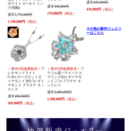
通常
639,000円
ホワイトゴールド リン
通常
398,000円
グ(指輪)
439,800円
（税込）
279,800円
（税込）
通常
1,770,000円
1,198,000円
（税込）
その他の新作ジュエリ
ーはこちら
＜第491回抽選販売＞
ア
＜第491回抽選販売＞
ブ
レキサンドライト
ラジル産パライバトル
0.18ct ローズカットダ
マリン 0.82ct ダイヤモ
イヤモンド 約0.5ct ダイ
ンド 2.7ct プラチナ ネ
ヤモンド プラチナ ネッ
ックレス
クレス
通常
3,480,000円
通常
498,000円
2,398,000円
（税込）
369,900円
（税込）