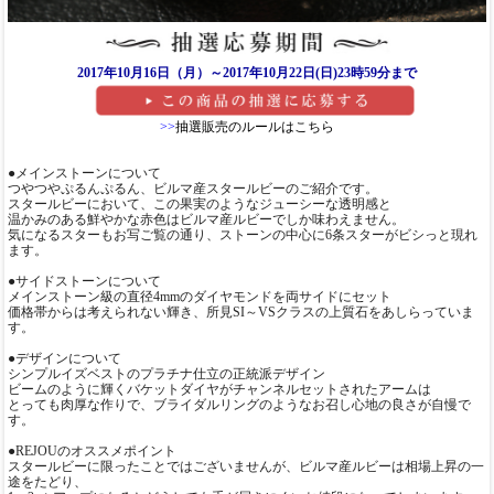
2017年10月16日（月）～2017年10月22日(日)23時59分まで
>>
抽選販売のルールはこちら
●メインストーンについて
つやつやぷるんぷるん、ビルマ産スタールビーのご紹介です。
スタールビーにおいて、この果実のようなジューシーな透明感と
温かみのある鮮やかな赤色はビルマ産ルビーでしか味わえません。
気になるスターもお写ご覧の通り、ストーンの中心に6条スターがビシっと現れ
ます。
●サイドストーンについて
メインストーン級の直径4mmのダイヤモンドを両サイドにセット
価格帯からは考えられない輝き、所見SI～VSクラスの上質石をあしらっていま
す。
●デザインについて
シンプルイズベストのプラチナ仕立の正統派デザイン
ビームのように輝くバケットダイヤがチャンネルセットされたアームは
とっても肉厚な作りで、ブライダルリングのようなお召し心地の良さが自慢で
す。
●REJOUのオススメポイント
スタールビーに限ったことではございませんが、ビルマ産ルビーは相場上昇の一
途をたどり、