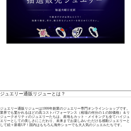
ジュエリー通販リジューとは？
ジュエリー通販リジューは1999年創業のジュエリー専門オンラインショップです。
業界でも驚かれるほどの高コストパフォーマンス（相場の何分の１の卸価格）＆リ
ジュークオリティのジュエリーたちは、産地もカット・メイキングも全てハイジュ
エリーとしての美しさにこだわり、未来までお楽しみいただける感動ジュエリーと
して続々新着UP！国内はもちろん海外ショーでも大人気のジュエルたちです。