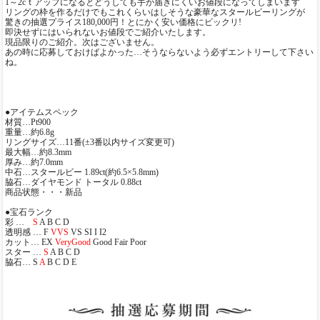
1～2cｔアップになるとどうしても手が届きにくいお値段になってしまいます
リングの枠を作るだけでもこれくらいはしそうな豪華なスタールビーリングが
驚きの抽選プライス180,000円！とにかく安い価格にビックリ!
即決せずにはいられないお値段でご紹介いたします。
現品限りのご紹介。次はございません。
あの時に応募しておけばよかった…そうならないよう必ずエントリーして下さい
ね。
●アイテムスペック
材質…Pt900
重量…約6.8g
リングサイズ…11番(±3番以内サイズ変更可)
最大幅…約8.3mm
厚み…約7.0mm
中石…スタールビー 1.89ct(約6.5×5.8mm)
脇石…ダイヤモンド トータル 0.88ct
商品状態・・・新品
●宝石ランク
彩 …
S
A B C D
透明感 … F
VVS
VS SI I I2
カット… EX
VeryGood
Good Fair Poor
スター …
S
A B C D
脇石… S
A
B C D E