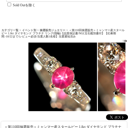
Sold Outを除く
カテゴリ一覧
>
イベント別
>
抽選販売ジュエリー
> ＜第110回抽選販売＞ミャンマー産スタール
ビー 1.8ct ダイヤモンド プラチナ リング(指輪)【品質保証書/NGL宝石鑑別書付】【応募期
間:-10/22まで/レビュー必須/当選人数1名様】当選通知済み
＜第110回抽選販売＞ミャンマー産スタールビー 1.8ct ダイヤモンド プラチナ