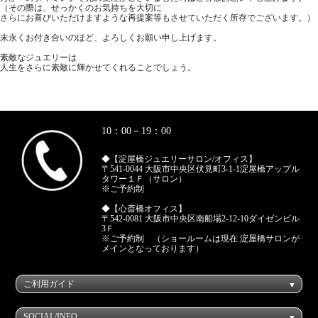
（その際は、せっかくのお気持ちを大切に
さらにお喜びいただけますような再提案等もさせていただく所存でございます。）
末永くお付き合いのほど、よろしくお願い申し上げます。
素敵なジュエリーは
人生をさらに素敵に輝かせてくれることでしょう。
10：00－19：00
◆【淀屋橋ジュエリーサロン/オフィス】
〒541-0044 大阪市中央区伏見町3-1-1淀屋橋アップル
タワー１Ｆ（サロン）
※ご予約制
◆【心斎橋オフィス】
〒542-0081 大阪市中央区南船場2-12-10ダイゼンビル
3Ｆ
※ご予約制 （ショールームは現在 淀屋橋サロンが
メインとなっております）
ご利用ガイド
SOCIAL/INFO