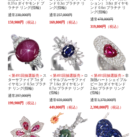
0.37ct ダイヤモンド プ
ンド 0.3ct プラチナ リ
ション） 3.8ct ダイヤモ
ラチナ リング(指輪)
ング(指輪)
ンド 0.6ct プラチナ リ
ング(指輪)
通常
238,000円
通常
257,000円
通常
478,000円
159,900円
（税込）
169,800円
（税込）
319,800円
（税込）
＜第491回抽選販売＞
ス
＜第491回抽選販売＞
ロ
＜第491回抽選販売＞
非
ターサファイア 7ct ダ
イヤルブルーサファイ
加熱ハートシェイプル
イヤモンド 0.5ct プラチ
ア 1.6ct ダイヤモンド
ビー 2ct ダイヤモンド
ナ リング(指輪)
0.7ct プラチナ リング
2.6ct プラチナ リング
(指輪)
(指輪)
通常
297,000円
通常
659,000円
通常
3,370,000円
199,900円
（税込）
449,800円
（税込）
2,398,000円
（税込）