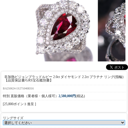
非加熱ピジョンブラッドルビー 2.0ct ダイヤモンド 2.2ct プラチナ リング(指輪)
【品質保証書/GRS宝石鑑別書】
BA250624-1S2710408316
特別 直販価格（業者様・個人様可）
2,580,000円
(税込)
[25,800ポイント進呈 ]
リングサイズ