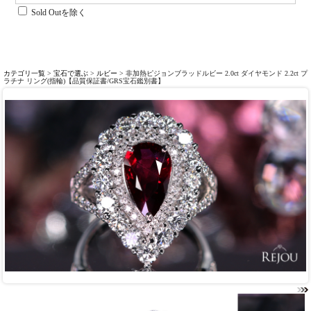
Sold Outを除く
カテゴリ一覧
>
宝石で選ぶ
>
ルビー
> 非加熱ピジョンブラッドルビー 2.0ct ダイヤモンド 2.2ct プ
ラチナ リング(指輪)【品質保証書/GRS宝石鑑別書】