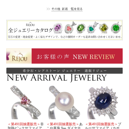
＜第491回抽選販売＞
非
＜第491回抽選販売＞
あ
＜第491回抽選販売＞
ブ
加熱ピンクサファイア
こや真珠 9㎜ ダイヤモ
ルーサファイア（カボ