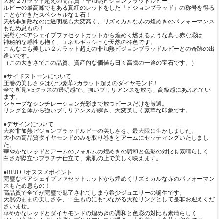
大粒２カラット超えの高品質「非加熱ピジョンブラッドルビー」
ルビーの最高峰でもある真紅のレッドをした「ピジョンブラッド」の称号を得る
ことができたスペシャルな１石！
天然非加熱なのに透明感も大変高く、リズミカルな赤の煌めきのパフォーマンス
もため息もの！
完璧なペアシェイプファセットカットから煌めく燃えるような真っ赤な彩は
神秘的な感性も抱く、エネルギッシュな天然の発色です。
こんなにも美しい２カラット超えの非加熱ピジョンブラッドルビーとの奇跡の出
逢いです。
（この大きさでこの品質、資産的な価値も日々高騰の一途の宝石です。）
●サイドストーンについて
圧巻の美しさをはなつ豪華2カラット超えのダイヤモンド！
全て所見VSクラスの透明感で、強いブリリアンスを放ち、高級感にあふれてい
ます。
シャープなシンチレーション光彩まで放つピースだけを厳選。
リング全体から強いブリリアンスが瞬き、大変美しく豪華な印象です。
●デザインについて
大粒非加熱ピジョンブラッドルビーの美しさを、最大限に生かしました。
大小の高品質ダイヤモンドのみを取り巻きとアームにセッティングいたしまし
た。
華やかなレッドとアームのフォルムの煌めきの調和と色彩の対比も素晴らしく
白さが際立つプラチナ仕立て、素肌の上で美しく映えます。
●REJOUオススメポイント
完璧なペアシェイプファセットカットから煌めくリズミカルな赤のパフォーマン
スもため息もの！
高品質で全てが完璧で魅了されてしまう希少ジュエリーの誕生です。
天然のままの美しさを、一生ものにもつながる大粒リングとして是非お迎えくだ
さいませ。
華やかなレッドとダイヤモンドの煌めきの調和と色彩の対比も素晴らしく