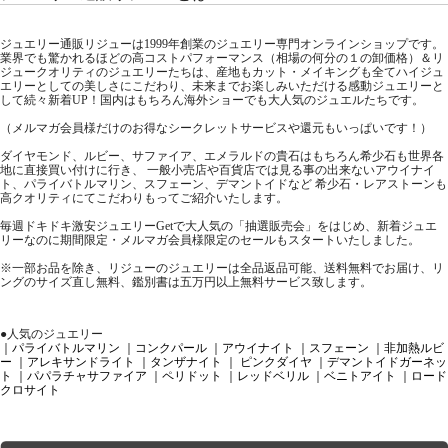
ジュエリー通販リジューは1999年創業のジュエリー専門オンラインショップです。
業界でも驚かれるほどの高コストパフォーマンス（相場の何分の１の卸価格）＆リ
ジュークオリティのジュエリーたちは、産地もカット・メイキングも全てハイジュ
エリーとしての美しさにこだわり、未来までお楽しみいただける感動ジュエリーと
して続々新着UP！国内はもちろん海外ショーでも大人気のジュエルたちです。
（メルマガ会員様だけのお得なシークレットサービスや還元もいっぱいです！）
ダイヤモンド、ルビー、サファイア、エメラルドの貴石はもちろん希少石も世界各
地に直接買い付けに行き、 一般小売店や百貨店では見る事の出来ないアウイナイ
ト、パライバトルマリン、スフェーン、デマントイドなど 希少石・レアストーンも
高クオリティにてこだわりもってご紹介いたします。
毎週ドキドキ激安ジュエリーGetで大人気の「抽選販売会」をはじめ、新着ジュエ
リーなのに期間限定・メルマガ会員様限定のセールもスタートいたしました。
※一部お品を除き、リジューのジュエリーは全品返品可能、送料無料でお届け、リ
ングのサイズ直し無料、鑑別書は五万円以上無料サービス致します。
●人気のジュエリー
｜パライバトルマリン
｜コンクパール
｜アウイナイト
｜スフェーン
｜非加熱ルビ
ー
｜アレキサンドライト
｜タンザナイト
｜ ピンクダイヤ
｜デマントイドガーネッ
ト
｜パパラチャサファイア
｜ペリドット
｜レッドベリル
｜ベニトアイト
｜ロード
クロサイト