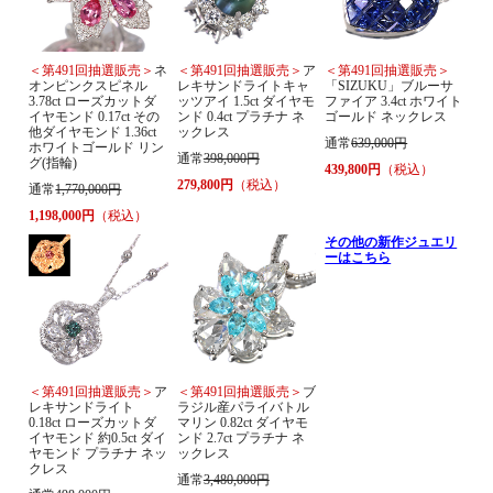
＜第491回抽選販売＞
ネ
＜第491回抽選販売＞
ア
＜第491回抽選販売＞
オンピンクスピネル
レキサンドライトキャ
「SIZUKU」ブルーサ
3.78ct ローズカットダ
ッツアイ 1.5ct ダイヤモ
ファイア 3.4ct ホワイト
イヤモンド 0.17ct その
ンド 0.4ct プラチナ ネ
ゴールド ネックレス
他ダイヤモンド 1.36ct
ックレス
通常
639,000円
ホワイトゴールド リン
通常
398,000円
グ(指輪)
439,800円
（税込）
279,800円
（税込）
通常
1,770,000円
1,198,000円
（税込）
その他の新作ジュエリ
ーはこちら
＜第491回抽選販売＞
ア
＜第491回抽選販売＞
ブ
レキサンドライト
ラジル産パライバトル
0.18ct ローズカットダ
マリン 0.82ct ダイヤモ
イヤモンド 約0.5ct ダイ
ンド 2.7ct プラチナ ネ
ヤモンド プラチナ ネッ
ックレス
クレス
通常
3,480,000円