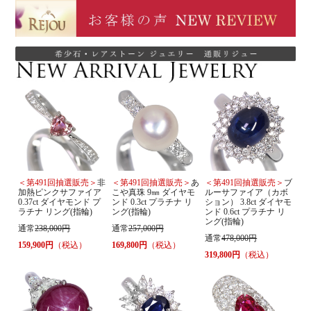
＜第491回抽選販売＞
非
＜第491回抽選販売＞
あ
＜第491回抽選販売＞
ブ
加熱ピンクサファイア
こや真珠 9㎜ ダイヤモ
ルーサファイア（カボ
0.37ct ダイヤモンド プ
ンド 0.3ct プラチナ リ
ション） 3.8ct ダイヤモ
ラチナ リング(指輪)
ング(指輪)
ンド 0.6ct プラチナ リ
ング(指輪)
通常
238,000円
通常
257,000円
通常
478,000円
159,900円
（税込）
169,800円
（税込）
319,800円
（税込）