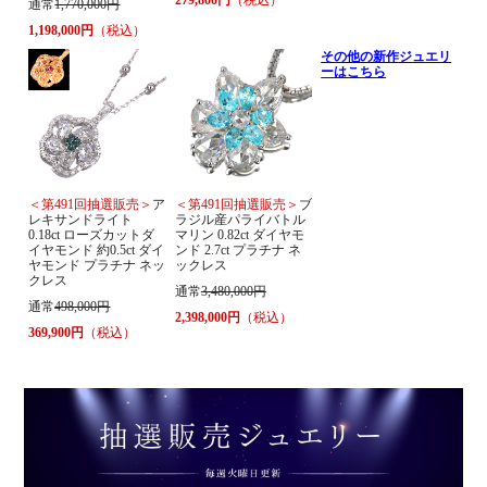
通常
1,770,000円
1,198,000円
（税込）
その他の新作ジュエリ
ーはこちら
＜第491回抽選販売＞
ア
＜第491回抽選販売＞
ブ
レキサンドライト
ラジル産パライバトル
0.18ct ローズカットダ
マリン 0.82ct ダイヤモ
イヤモンド 約0.5ct ダイ
ンド 2.7ct プラチナ ネ
ヤモンド プラチナ ネッ
ックレス
クレス
通常
3,480,000円
通常
498,000円
2,398,000円
（税込）
369,900円
（税込）