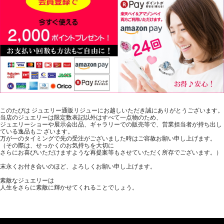
このたびは ジュエリー通販リジューにお越しいただき誠にありがとうございます。
当店のジュエリーは限定数表記以外はすべて一点物のため、
ジュエリーショーや展示会出品、ギャラリーでの販売等で、営業担当者が持ち出し
ている逸品もご ざいます。
万が一のタイミングで先の受注がございました時はご容赦お願い申し上げます。
（その際は、せっかくのお気持ちを大切に
さらにお喜びいただけますような再提案等もさせていただく所存でございます。）
末永くお付き合いのほど、よろしくお願い申し上げます。
素敵なジュエリーは
人生をさらに素敵に輝かせてくれることでしょう。