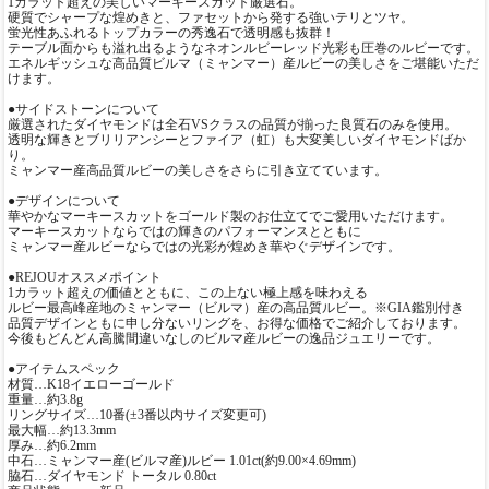
1カラット超えの美しいマーキースカット厳選石。
硬質でシャープな煌めきと、ファセットから発する強いテリとツヤ。
蛍光性あふれるトップカラーの秀逸石で透明感も抜群！
テーブル面からも溢れ出るようなネオンルビーレッド光彩も圧巻のルビーです。
エネルギッシュな高品質ビルマ（ミャンマー）産ルビーの美しさをご堪能いただ
けます。
●サイドストーンについて
厳選されたダイヤモンドは全石VSクラスの品質が揃った良質石のみを使用。
透明な輝きとブリリアンシーとファイア（虹）も大変美しいダイヤモンドばか
り。
ミャンマー産高品質ルビーの美しさをさらに引き立てています。
●デザインについて
華やかなマーキースカットをゴールド製のお仕立てでご愛用いただけます。
マーキースカットならではの輝きのパフォーマンスとともに
ミャンマー産ルビーならではの光彩が煌めき華やぐデザインです。
●REJOUオススメポイント
1カラット超えの価値とともに、この上ない極上感を味わえる
ルビー最高峰産地のミャンマー（ビルマ）産の高品質ルビー。※GIA鑑別付き
品質デザインともに申し分ないリングを、お得な価格でご紹介しております。
今後もどんどん高騰間違いなしのビルマ産ルビーの逸品ジュエリーです。
●アイテムスペック
材質…K18イエローゴールド
重量…約3.8g
リングサイズ…10番(±3番以内サイズ変更可)
最大幅…約13.3mm
厚み…約6.2mm
中石…ミャンマー産(ビルマ産)ルビー 1.01ct(約9.00×4.69mm)
脇石…ダイヤモンド トータル 0.80ct