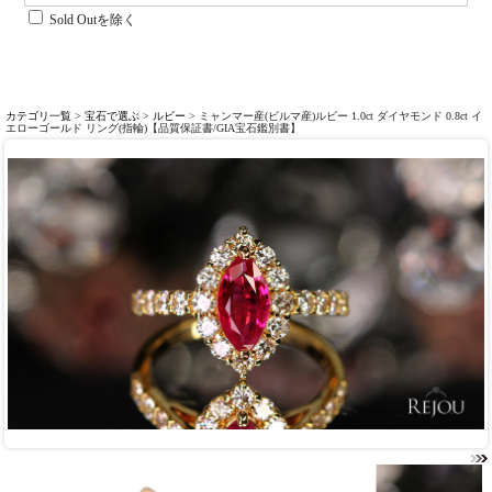
Sold Outを除く
カテゴリ一覧
>
宝石で選ぶ
>
ルビー
> ミャンマー産(ビルマ産)ルビー 1.0ct ダイヤモンド 0.8ct イ
エローゴールド リング(指輪)【品質保証書/GIA宝石鑑別書】