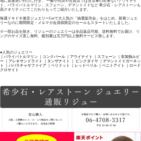
地に直接買い付けに行き、 一般小売店や百貨店では見る事の出来ないアウイナイ
ト、パライバトルマリン、スフェーン、デマントイドなど 希少石・レアストーンも
高クオリティにてこだわりもってご紹介いたします。
毎週ドキドキ激安ジュエリーGetで大人気の「抽選販売会」をはじめ、新着ジュエ
リーなのに期間限定・メルマガ会員様限定のセールもスタートいたしました。
※一部お品を除き、リジューのジュエリーは全品返品可能、送料無料でお届け、リ
ングのサイズ直し無料、鑑別書は五万円以上無料サービス致します。
●人気のジュエリー
｜パライバトルマリン
｜コンクパール
｜アウイナイト
｜スフェーン
｜非加熱ルビ
ー
｜アレキサンドライト
｜タンザナイト
｜ ピンクダイヤ
｜デマントイドガーネッ
ト
｜パパラチャサファイア
｜ペリドット
｜レッドベリル
｜ベニトアイト
｜ロード
クロサイト