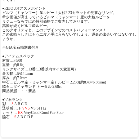
●REJOUオススメポイント
ビルマ（ミャンマー）産ルビー！大粒2.23カラットの見事なリング。
希少価値が高まっているビルマ（ミャンマー）産の大粒ルビーを
リジューならではの特別価格でご案内しております。
高騰が続くビルマ産ルビー。
このクオリティと、このデザインでのコストパフォーマンス！
この素晴らしさはもう二度と手に入らないでしょう。運命の出会いではないでし
ょうか。
※GIA宝石鑑別書付き
●アイテムスペック
材質…Pt900
重量…約8.6g
リングサイズ…13番(±3番以内サイズ変更可)
最大幅…約14.5mm
厚み…約7.0mm
中石…ビルマ産（ミャンマー産）ルビー 2.23ct(約8.48×6.56mm)
脇石…ダイヤモンド トータル 2.68ct
商品状態・・・新品
●宝石ランク
彩 …
S
A B C D
透明感 … F
VVS
VS SI I I2
カット…
EX
VeryGood Good Fair Poor
脇石…
S
A B C D E