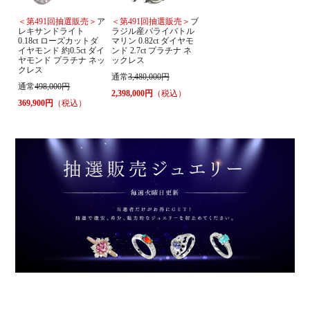
＜第491回抽選販売＞
ア
＜第491回抽選販売＞
ブ
レキサンドライト
ラジル産パライバトル
0.18ct ローズカットダ
マリン 0.82ct ダイヤモ
イヤモンド 約0.5ct ダイ
ンド 2.7ct プラチナ ネ
ヤモンド プラチナ ネッ
ックレス
クレス
通常
3,480,000円
通常
498,000円
2,398,000円
（税込）
369,900円
（税込）