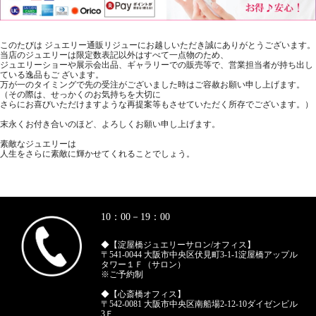
このたびは ジュエリー通販リジューにお越しいただき誠にありがとうございます。
当店のジュエリーは限定数表記以外はすべて一点物のため、
ジュエリーショーや展示会出品、ギャラリーでの販売等で、営業担当者が持ち出し
ている逸品もご ざいます。
万が一のタイミングで先の受注がございました時はご容赦お願い申し上げます。
（その際は、せっかくのお気持ちを大切に
さらにお喜びいただけますような再提案等もさせていただく所存でございます。）
末永くお付き合いのほど、よろしくお願い申し上げます。
素敵なジュエリーは
人生をさらに素敵に輝かせてくれることでしょう。
10：00－19：00
◆【淀屋橋ジュエリーサロン/オフィス】
〒541-0044 大阪市中央区伏見町3-1-1淀屋橋アップル
タワー１Ｆ（サロン）
※ご予約制
◆【心斎橋オフィス】
〒542-0081 大阪市中央区南船場2-12-10ダイゼンビル
3Ｆ