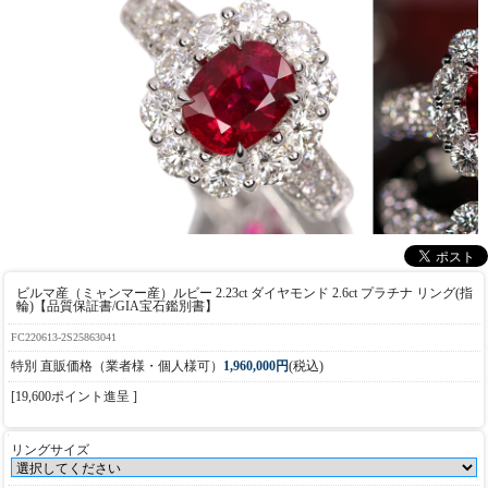
ビルマ産（ミャンマー産）ルビー 2.23ct ダイヤモンド 2.6ct プラチナ リング(指
輪)【品質保証書/GIA宝石鑑別書】
FC220613-2S25863041
特別 直販価格（業者様・個人様可）
1,960,000円
(税込)
[19,600ポイント進呈 ]
リングサイズ