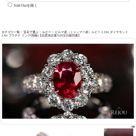
Sold Outを除く
カテゴリ一覧
>
宝石で選ぶ
>
ルビー
> ビルマ産（ミャンマー産）ルビー 2.23ct ダイヤモンド
2.6ct プラチナ リング(指輪)【品質保証書/GIA宝石鑑別書】