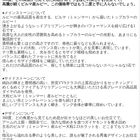
高騰が続くビルマ産ルビー。この価格帯ではもう二度と手に入らないでしょう。
●メインストーンについて
ルビーの最高品質を産出する、ビルマ（ミャンマー）から届いたトップカラーの
ルビー！
湧き上がるようなレッドブリリアンシーが輝きのパフォーマンスを繰り広げる1
石です。
高貴な大人の女性の雰囲気を高めるトップカラーのルビーの光彩も、あまりにも
魅惑的です。
透明感も驚くほどの高さですので、発色に曇りなども見られません。
2.23カラットの大粒、バランス良いカットが美しさを見事に表現しています。
テリ艶も素晴らしく、光を当てるとモザイク模様も煌めきます。
バランスに優れたファセットに光を当てると
揺らめくモザイク模様をご確認していただけます。
これだけの高品質のルビー、探しても簡単には見つからないスペシャルな1石で
す。
●サイドストーンについて
純白の輝きと透明感の高い、所見VVSクラスの上質石ばかりをセッティング！
めくるめくファイアもブリリアンシーにも大満足いただける高グレードの高品質
ダイヤのみを使用。
大粒ビルマ（ミャンマー）産ルビーとともに
まぶしい光とシンチレーションを放ち続けます。
眩しいブリリアンスも大きく瞬き、リング全体が豪華に煌めいています。
●デザインについて
360度、どの角度から見てもため息が出そうなほどの美しいお仕立てで。
アームの上面・側面全てに、強力な煌めきを放つダイヤモンドを敷き詰め
主石のビルマ（ミャンマー）産ルビー大粒2.23カラットを、どこまでもリスペク
ト。
指元から溢れ出る夢のような美しさに、誰もが魅了される秀逸デザインとお仕立
てです。