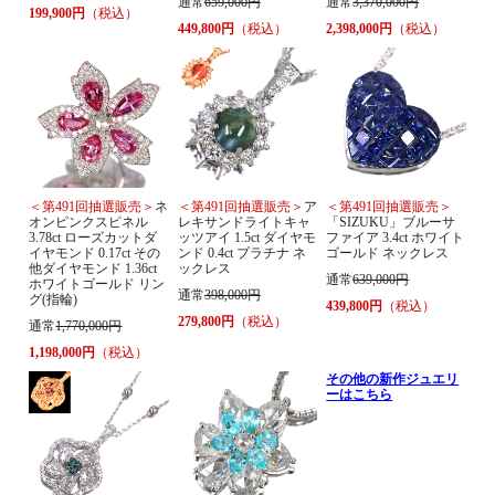
通常
659,000円
通常
3,370,000円
199,900円
（税込）
449,800円
（税込）
2,398,000円
（税込）
＜第491回抽選販売＞
ネ
＜第491回抽選販売＞
ア
＜第491回抽選販売＞
オンピンクスピネル
レキサンドライトキャ
「SIZUKU」ブルーサ
3.78ct ローズカットダ
ッツアイ 1.5ct ダイヤモ
ファイア 3.4ct ホワイト
イヤモンド 0.17ct その
ンド 0.4ct プラチナ ネ
ゴールド ネックレス
他ダイヤモンド 1.36ct
ックレス
通常
639,000円
ホワイトゴールド リン
通常
398,000円
グ(指輪)
439,800円
（税込）
279,800円
（税込）
通常
1,770,000円
1,198,000円
（税込）
その他の新作ジュエリ
ーはこちら