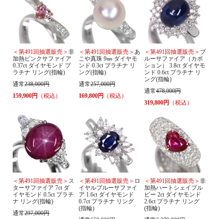
＜第491回抽選販売＞
非
＜第491回抽選販売＞
あ
＜第491回抽選販売＞
ブ
加熱ピンクサファイア
こや真珠 9㎜ ダイヤモ
ルーサファイア（カボ
0.37ct ダイヤモンド プ
ンド 0.3ct プラチナ リ
ション） 3.8ct ダイヤモ
ラチナ リング(指輪)
ング(指輪)
ンド 0.6ct プラチナ リ
ング(指輪)
通常
238,000円
通常
257,000円
通常
478,000円
159,900円
（税込）
169,800円
（税込）
319,800円
（税込）
＜第491回抽選販売＞
ス
＜第491回抽選販売＞
ロ
＜第491回抽選販売＞
非
ターサファイア 7ct ダ
イヤルブルーサファイ
加熱ハートシェイプル
イヤモンド 0.5ct プラチ
ア 1.6ct ダイヤモンド
ビー 2ct ダイヤモンド
ナ リング(指輪)
0.7ct プラチナ リング
2.6ct プラチナ リング
(指輪)
(指輪)
通常
297,000円