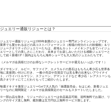
ジュエリー通販リジューとは？
ジュエリー通販リジューは1999年創業のジュエリー専門オンラインショップです。
業界でも驚かれるほどの高コストパフォーマンス（相場の何分の１の卸価格）＆リ
ジュークオリティのジュエリーたちは、産地もカット・メイキングも全てハイジュ
エリーとしての美しさにこだわり、未来までお楽しみいただける感動ジュエリーと
して続々新着UP！国内はもちろん海外ショーでも大人気のジュエルたちです。
（メルマガ会員様だけのお得なシークレットサービスや還元もいっぱいです！）
ダイヤモンド、ルビー、サファイア、エメラルドの貴石はもちろん希少石も世界各
地に直接買い付けに行き、 一般小売店や百貨店では見る事の出来ないアウイナイ
ト、パライバトルマリン、スフェーン、デマントイドなど 希少石・レアストーンも
高クオリティにてこだわりもってご紹介いたします。
毎週ドキドキ激安ジュエリーGetで大人気の「抽選販売会」をはじめ、新着ジュエ
リーなのに期間限定・メルマガ会員様限定のセールもスタートいたしました。
※一部お品を除き、リジューのジュエリーは全品返品可能、送料無料でお届け、リ
ングのサイズ直し無料、鑑別書は五万円以上無料サービス致します。