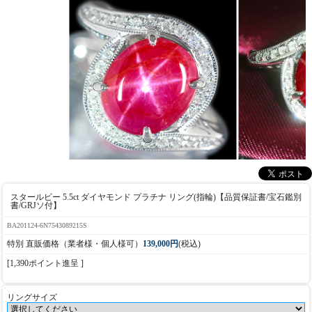
スタールビー 5.5ct ダイヤモンド プラチナ リング(指輪)【品質保証書/宝石鑑別
書/GRJソ付】
BA201124-6N7543089215S
特別 直販価格（業者様・個人様可）
139,000円
(税込)
[1,390ポイント進呈 ]
リングサイズ