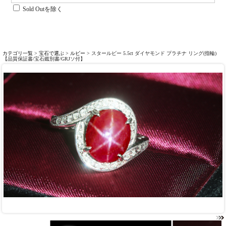
Sold Outを除く
カテゴリ一覧
>
宝石で選ぶ
>
ルビー
> スタールビー 5.5ct ダイヤモンド プラチナ リング(指輪)
【品質保証書/宝石鑑別書/GRJソ付】