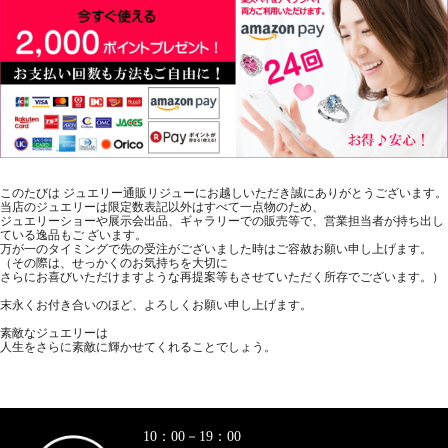
このたびは ジュエリー通販リジューにお越しいただき誠にありがとうございます。
当店のジュエリーは限定数表記以外はすべて一点物のため、
ジュエリーショーや展示会出品、ギャラリーでの販売等で、営業担当者が持ち出し
ている逸品もご ざいます。
万が一のタイミングで先の受注がございました時はご容赦お願い申し上げます。
（その際は、せっかくのお気持ちを大切に
さらにお喜びいただけますような再提案等もさせていただく所存でございます。）
末永くお付き合いのほど、よろしくお願い申し上げます。
素敵なジュエリーは
人生をさらに素敵に輝かせてくれることでしょう。
10：00－19：00