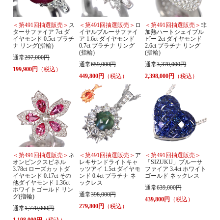
＜第491回抽選販売＞
ス
＜第491回抽選販売＞
ロ
＜第491回抽選販売＞
非
ターサファイア 7ct ダ
イヤルブルーサファイ
加熱ハートシェイプル
イヤモンド 0.5ct プラチ
ア 1.6ct ダイヤモンド
ビー 2ct ダイヤモンド
ナ リング(指輪)
0.7ct プラチナ リング
2.6ct プラチナ リング
(指輪)
(指輪)
通常
297,000円
通常
659,000円
通常
3,370,000円
199,900円
（税込）
449,800円
（税込）
2,398,000円
（税込）
＜第491回抽選販売＞
ネ
＜第491回抽選販売＞
ア
＜第491回抽選販売＞
オンピンクスピネル
レキサンドライトキャ
「SIZUKU」ブルーサ
3.78ct ローズカットダ
ッツアイ 1.5ct ダイヤモ
ファイア 3.4ct ホワイト
イヤモンド 0.17ct その
ンド 0.4ct プラチナ ネ
ゴールド ネックレス
他ダイヤモンド 1.36ct
ックレス
通常
639,000円
ホワイトゴールド リン
通常
398,000円
グ(指輪)
439,800円
（税込）
279,800円
（税込）
通常
1,770,000円
1,198,000円
（税込）