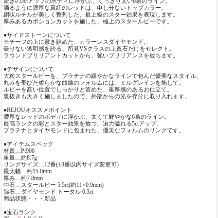
驚きの5ctアップのボディに浮かぶ、くっきり太い6条のライン。
滴るように濃厚な真紅のレッドは、申し分ないトップカラー。
絹状ルチルが美しく整列した、最上級のスター効果を表現します。
厚みあるカボションカットを施した、極上のスタールビーです。
●サイドストーンについて
モチーフの上に敷き詰めた、カラーレスダイヤモンド。
曇りない透明感を誇る、所見VSクラスの上質石だけをセレクト。
ラウンドブリリアントカットから、強いブリリアンスを放ちます。
●デザインについて
大粒スタールビーを、プラチナの緩やかなラインで包んだ優美なスタイル。
丸みを帯びた柔らかな曲線のフォルムには、ミルグレインを施して。
ルビーを高い位置でしっかりと留めた、重厚感のあるお仕立て。
裏抜きも大きく施しましたので、外部からの光を存分に取り入れます。
●REJOUオススメポイント
濃厚なレッドのボディに浮かぶ、太くて鮮やかな6条のライン。
最高ランクの彩とスター効果を放つ、迫力溢れる5ctアップ。
プラチナとダイヤモンドに包まれた、優美なフォルムのリングです。
●アイテムスペック
材質…Pt900
重量…約8.7g
リングサイズ…12番(±3番以内サイズ変更可)
最大幅…約15.0mm
厚み…約7.8mm
中石…スタールビー 5.5ct(約11×0.9mm)
脇石…ダイヤモンド トータル 0.3ct
商品状態・・・新品
●宝石ランク