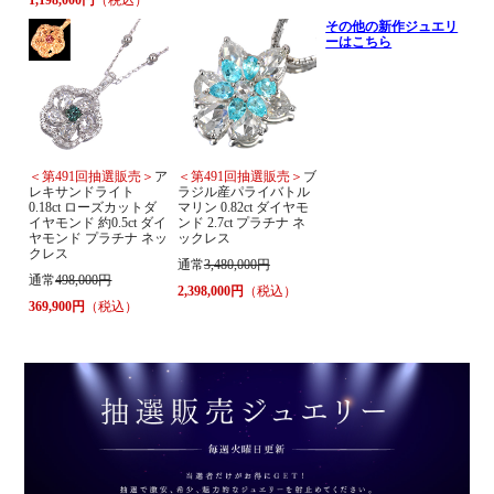
その他の新作ジュエリ
ーはこちら
＜第491回抽選販売＞
ア
＜第491回抽選販売＞
ブ
レキサンドライト
ラジル産パライバトル
0.18ct ローズカットダ
マリン 0.82ct ダイヤモ
イヤモンド 約0.5ct ダイ
ンド 2.7ct プラチナ ネ
ヤモンド プラチナ ネッ
ックレス
クレス
通常
3,480,000円
通常
498,000円
2,398,000円
（税込）
369,900円
（税込）