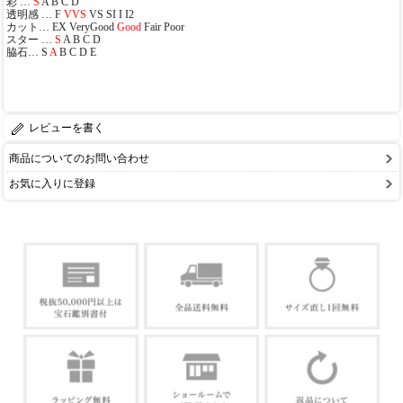
彩 …
S
A B C D
透明感 … F
VVS
VS SI I I2
カット… EX VeryGood
Good
Fair Poor
スター …
S
A B C D
脇石… S
A
B C D E
レビューを書く
商品についてのお問い合わせ
お気に入りに登録