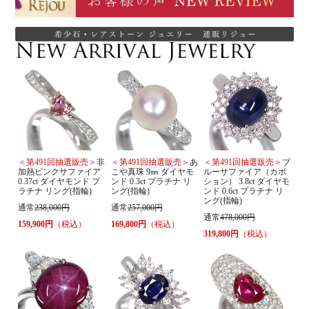
＜第491回抽選販売＞
非
＜第491回抽選販売＞
あ
＜第491回抽選販売＞
ブ
加熱ピンクサファイア
こや真珠 9㎜ ダイヤモ
ルーサファイア（カボ
0.37ct ダイヤモンド プ
ンド 0.3ct プラチナ リ
ション） 3.8ct ダイヤモ
ラチナ リング(指輪)
ング(指輪)
ンド 0.6ct プラチナ リ
ング(指輪)
通常
238,000円
通常
257,000円
通常
478,000円
159,900円
（税込）
169,800円
（税込）
319,800円
（税込）