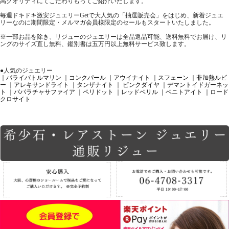
高クオリティにてこだわりもってご紹介いたします。
毎週ドキドキ激安ジュエリーGetで大人気の「抽選販売会」をはじめ、新着ジュエ
リーなのに期間限定・メルマガ会員様限定のセールもスタートいたしました。
※一部お品を除き、リジューのジュエリーは全品返品可能、送料無料でお届け、リ
ングのサイズ直し無料、鑑別書は五万円以上無料サービス致します。
●人気のジュエリー
｜パライバトルマリン
｜コンクパール
｜アウイナイト
｜スフェーン
｜非加熱ルビ
ー
｜アレキサンドライト
｜タンザナイト
｜ ピンクダイヤ
｜デマントイドガーネッ
ト
｜パパラチャサファイア
｜ペリドット
｜レッドベリル
｜ベニトアイト
｜ロード
クロサイト