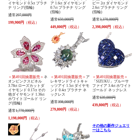
イヤモンド 0.5ct プラチ
ア 1.6ct ダイヤモンド
ビー 2ct ダイヤモンド
ナ リング(指輪)
0.7ct プラチナ リング
2.6ct プラチナ リング
(指輪)
(指輪)
通常
297,000円
通常
659,000円
通常
3,370,000円
199,900円
（税込）
449,800円
（税込）
2,398,000円
（税込）
＜第491回抽選販売＞
ネ
＜第491回抽選販売＞
ア
＜第491回抽選販売＞
オンピンクスピネル
レキサンドライトキャ
「SIZUKU」ブルーサ
3.78ct ローズカットダ
ッツアイ 1.5ct ダイヤモ
ファイア 3.4ct ホワイト
イヤモンド 0.17ct その
ンド 0.4ct プラチナ ネ
ゴールド ネックレス
他ダイヤモンド 1.36ct
ックレス
通常
639,000円
ホワイトゴールド リン
通常
398,000円
グ(指輪)
439,800円
（税込）
279,800円
（税込）
通常
1,770,000円
1,198,000円
（税込）
その他の新作ジュエリ
ーはこちら