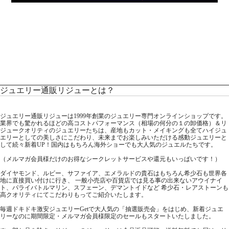
ジュエリー通販リジューとは？
ジュエリー通販リジューは1999年創業のジュエリー専門オンラインショップです。
業界でも驚かれるほどの高コストパフォーマンス（相場の何分の１の卸価格）＆リ
ジュークオリティのジュエリーたちは、産地もカット・メイキングも全てハイジュ
エリーとしての美しさにこだわり、未来までお楽しみいただける感動ジュエリーと
して続々新着UP！国内はもちろん海外ショーでも大人気のジュエルたちです。
（メルマガ会員様だけのお得なシークレットサービスや還元もいっぱいです！）
ダイヤモンド、ルビー、サファイア、エメラルドの貴石はもちろん希少石も世界各
地に直接買い付けに行き、 一般小売店や百貨店では見る事の出来ないアウイナイ
ト、パライバトルマリン、スフェーン、デマントイドなど 希少石・レアストーンも
高クオリティにてこだわりもってご紹介いたします。
毎週ドキドキ激安ジュエリーGetで大人気の「抽選販売会」をはじめ、新着ジュエ
リーなのに期間限定・メルマガ会員様限定のセールもスタートいたしました。