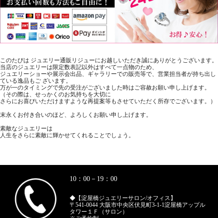
このたびは ジュエリー通販リジューにお越しいただき誠にありがとうございます。
当店のジュエリーは限定数表記以外はすべて一点物のため、
ジュエリーショーや展示会出品、ギャラリーでの販売等で、営業担当者が持ち出し
ている逸品もご ざいます。
万が一のタイミングで先の受注がございました時はご容赦お願い申し上げます。
（その際は、せっかくのお気持ちを大切に
さらにお喜びいただけますような再提案等もさせていただく所存でございます。）
末永くお付き合いのほど、よろしくお願い申し上げます。
素敵なジュエリーは
人生をさらに素敵に輝かせてくれることでしょう。
10：00－19：00
◆【淀屋橋ジュエリーサロン/オフィス】
〒541-0044 大阪市中央区伏見町3-1-1淀屋橋アップル
タワー１Ｆ（サロン）