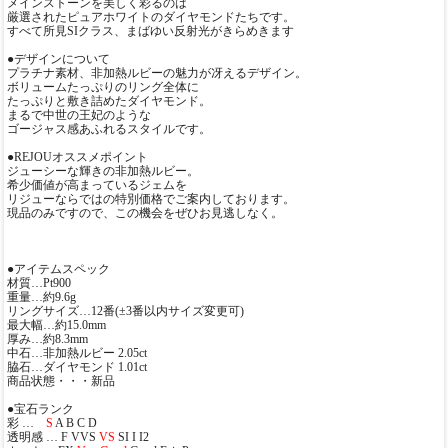
メインストーンを美しく彩るのは
厳選されたピュアホワイトのダイヤモンドたちです。
すべて所見SIクラス、まばゆい反射光がきらめきます
●デザインについて
プラチナ素材、非加熱ルビーの魅力が冴えるデザイン。
ボリュームたっぷりのリング全体に
たっぷりと敷き詰めたダイヤモンド。
まるで中世の王妃のような
ゴージャス感あふれるスタイルです。
●REJOUオススメポイント
ジューシーな輝きの非加熱ルビー。
希少価値が高まっているジェムを
リジューならではの特別価格でご案内しております。
現品のみですので、この機会をぜひお見逃しなく。
●アイテムスペック
材質…Pt900
重量…約9.6g
リングサイズ…12番(±3番以内サイズ変更可)
最大幅…約15.0mm
厚み…約8.3mm
中石…非加熱ルビー 2.05ct
脇石…ダイヤモンド 1.01ct
商品状態・・・新品
●宝石ランク
彩 …
S
A B C D
透明感 … F VVS
VS
SI I I2