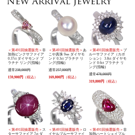
＜第491回抽選販売＞
非
＜第491回抽選販売＞
あ
＜第491回抽選販売＞
ブ
加熱ピンクサファイア
こや真珠 9㎜ ダイヤモ
ルーサファイア（カボ
0.37ct ダイヤモンド プ
ンド 0.3ct プラチナ リ
ション） 3.8ct ダイヤモ
ラチナ リング(指輪)
ング(指輪)
ンド 0.6ct プラチナ リ
ング(指輪)
通常
238,000円
通常
257,000円
通常
478,000円
159,900円
（税込）
169,800円
（税込）
319,800円
（税込）
＜第491回抽選販売＞
ス
＜第491回抽選販売＞
ロ
＜第491回抽選販売＞
非
ターサファイア 7ct ダ
イヤルブルーサファイ
加熱ハートシェイプル