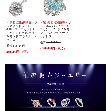
＜第491回抽選販売＞
ア
＜第491回抽選販売＞
ブ
レキサンドライト
ラジル産パライバトル
0.18ct ローズカットダ
マリン 0.82ct ダイヤモ
イヤモンド 約0.5ct ダイ
ンド 2.7ct プラチナ ネ
ヤモンド プラチナ ネッ
ックレス
クレス
通常
3,480,000円
通常
498,000円
2,398,000円
（税込）
369,900円
（税込）