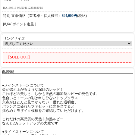
BA180316-9RN04112258880TS
特別 直販価格（業者様・個人様可）
864,000円
(税込)
[8,640ポイント進呈 ]
リングサイズ
【SOLD OUT】
商品説明
●メインストーンについて
炎が燃え上がるような深紅のレッド！
これほどの美しさ、しかも天然の非加熱ルビーの発色です。
色合いとトーンの彩は申し分ないトップクラス、
欠点がほとんど見つからない、優れた透明度。
バランスに優れたファセットに光を当てると
揺らめくモザイク模様をご確認していただけます。
これだけの高品質の天然非加熱ルビー
なんと2カラットアップの大粒です！
●サイドストーンについて