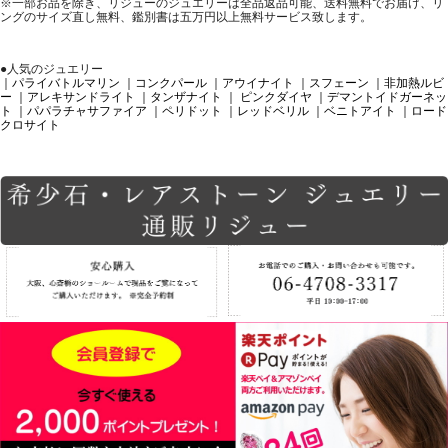
※一部お品を除き、リジューのジュエリーは全品返品可能、送料無料でお届け、リ
ングのサイズ直し無料、鑑別書は五万円以上無料サービス致します。
●人気のジュエリー
｜パライバトルマリン
｜コンクパール
｜アウイナイト
｜スフェーン
｜非加熱ルビ
ー
｜アレキサンドライト
｜タンザナイト
｜ ピンクダイヤ
｜デマントイドガーネッ
ト
｜パパラチャサファイア
｜ペリドット
｜レッドベリル
｜ベニトアイト
｜ロード
クロサイト