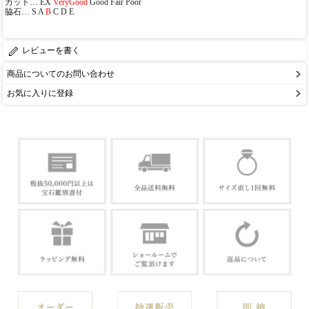
カット… EX
VeryGood
Good Fair Poor
脇石… S A
B
C D E
レビューを書く
商品についてのお問い合わせ
お気に入りに登録