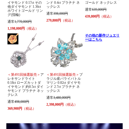
イヤモンド 0.17ct その
ンド 0.4ct プラチナ ネ
ゴールド ネックレス
他ダイヤモンド 1.36ct
ックレス
通常
639,000円
ホワイトゴールド リン
通常
398,000円
グ(指輪)
439,800円
（税込）
279,800円
（税込）
通常
1,770,000円
1,198,000円
（税込）
その他の新作ジュエリ
ーはこちら
＜第491回抽選販売＞
ア
＜第491回抽選販売＞
ブ
レキサンドライト
ラジル産パライバトル
0.18ct ローズカットダ
マリン 0.82ct ダイヤモ
イヤモンド 約0.5ct ダイ
ンド 2.7ct プラチナ ネ
ヤモンド プラチナ ネッ
ックレス
クレス
通常
3,480,000円
通常
498,000円
2,398,000円
（税込）
369,900円
（税込）