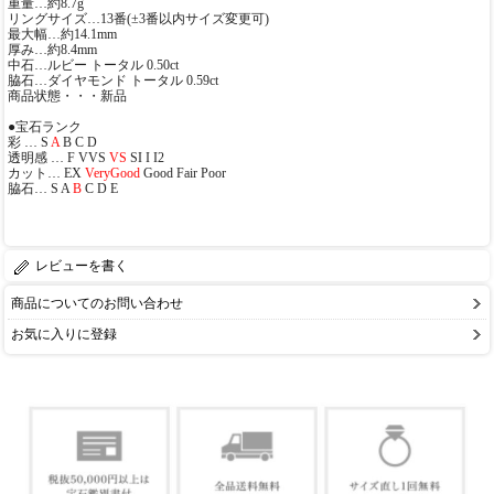
重量…約8.7g
リングサイズ…13番(±3番以内サイズ変更可)
最大幅…約14.1mm
厚み…約8.4mm
中石…ルビー トータル 0.50ct
脇石…ダイヤモンド トータル 0.59ct
商品状態・・・新品
●宝石ランク
彩 … S
A
B C D
透明感 … F VVS
VS
SI I I2
カット… EX
VeryGood
Good Fair Poor
脇石… S A
B
C D E
レビューを書く
商品についてのお問い合わせ
お気に入りに登録