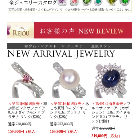
＜第491回抽選販売＞
非
＜第491回抽選販売＞
あ
＜第491回抽選販売＞
ブ
加熱ピンクサファイア
こや真珠 9㎜ ダイヤモ
ルーサファイア（カボ
0.37ct ダイヤモンド プ
ンド 0.3ct プラチナ リ
ション） 3.8ct ダイヤモ
ラチナ リング(指輪)
ング(指輪)
ンド 0.6ct プラチナ リ
ング(指輪)
通常
238,000円
通常
257,000円
通常
478,000円
159,900円
（税込）
169,800円
（税込）
319,800円
（税込）