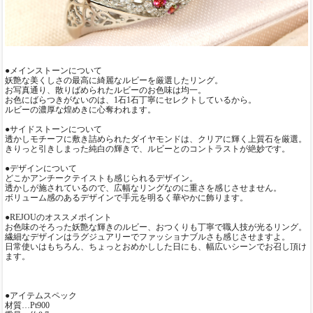
●メインストーンについて
妖艶な美くしさの最高に綺麗なルビーを厳選したリング。
お写真通り、散りばめられたルビーのお色味は均一。
お色にばらつきがないのは、1石1石丁寧にセレクトしているから。
ルビーの濃厚な煌めきに心奪われます。
●サイドストーンについて
透かしモチーフに敷き詰められたダイヤモンドは、クリアに輝く上質石を厳選。
きりっと引きしまった純白の輝きで、ルビーとのコントラストが絶妙です。
●デザインについて
どこかアンチークテイストも感じられるデザイン。
透かしが施されているので、広幅なリングなのに重さを感じさせません。
ボリューム感のあるデザインで手元を明るく華やかに飾ります。
●REJOUのオススメポイント
お色味のそろった妖艶な輝きのルビー、おつくりも丁寧で職人技が光るリング。
繊細なデザインはラグジュアリーでファッショナブルさも感じさせますよ。
日常使いはもちろん、ちょっとおめかしした日にも、幅広いシーンでお召し頂け
ます。
●アイテムスペック
材質…Pt900