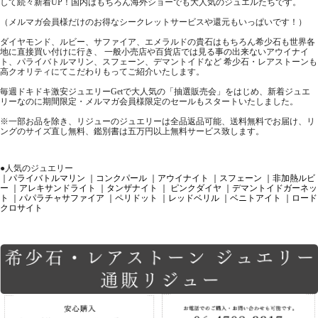
して続々新着UP！国内はもちろん海外ショーでも大人気のジュエルたちです。
（メルマガ会員様だけのお得なシークレットサービスや還元もいっぱいです！）
ダイヤモンド、ルビー、サファイア、エメラルドの貴石はもちろん希少石も世界各
地に直接買い付けに行き、 一般小売店や百貨店では見る事の出来ないアウイナイ
ト、パライバトルマリン、スフェーン、デマントイドなど 希少石・レアストーンも
高クオリティにてこだわりもってご紹介いたします。
毎週ドキドキ激安ジュエリーGetで大人気の「抽選販売会」をはじめ、新着ジュエ
リーなのに期間限定・メルマガ会員様限定のセールもスタートいたしました。
※一部お品を除き、リジューのジュエリーは全品返品可能、送料無料でお届け、リ
ングのサイズ直し無料、鑑別書は五万円以上無料サービス致します。
●人気のジュエリー
｜パライバトルマリン
｜コンクパール
｜アウイナイト
｜スフェーン
｜非加熱ルビ
ー
｜アレキサンドライト
｜タンザナイト
｜ ピンクダイヤ
｜デマントイドガーネッ
ト
｜パパラチャサファイア
｜ペリドット
｜レッドベリル
｜ベニトアイト
｜ロード
クロサイト