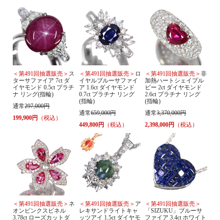
＜第491回抽選販売＞
ス
＜第491回抽選販売＞
ロ
＜第491回抽選販売＞
非
ターサファイア 7ct ダ
イヤルブルーサファイ
加熱ハートシェイプル
イヤモンド 0.5ct プラチ
ア 1.6ct ダイヤモンド
ビー 2ct ダイヤモンド
ナ リング(指輪)
0.7ct プラチナ リング
2.6ct プラチナ リング
(指輪)
(指輪)
通常
297,000円
通常
659,000円
通常
3,370,000円
199,900円
（税込）
449,800円
（税込）
2,398,000円
（税込）
＜第491回抽選販売＞
ネ
＜第491回抽選販売＞
ア
＜第491回抽選販売＞
オンピンクスピネル
レキサンドライトキャ
「SIZUKU」ブルーサ
3.78ct ローズカットダ
ッツアイ 1.5ct ダイヤモ
ファイア 3.4ct ホワイト