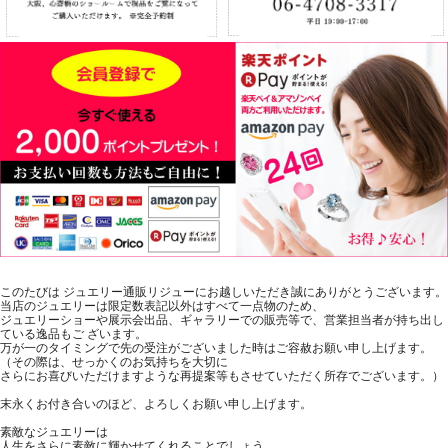
このたびは ジュエリー通販リジューにお越しいただき誠にありがとうございます。
当店のジュエリーは限定数表記以外はすべて一点物のため、
ジュエリーショーや展示会出品、ギャラリーでの販売等で、営業担当者が持ち出し
ている逸品もご ざいます。
万が一のタイミングで先の受注がございました時はご容赦お願い申し上げます。
（その際は、せっかくのお気持ちを大切に
さらにお喜びいただけますような再提案等もさせていただく所存でございます。）
末永くお付き合いのほど、よろしくお願い申し上げます。
素敵なジュエリーは
人生をさらに素敵に輝かせてくれることでしょう。