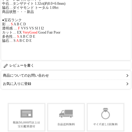
中石…タンザナイト 1.32ct(約8.0×6.0mm)
脇石…ダイヤモンド トータル 1.09ct
商品状態・・・新品
●宝石ランク
彩 …
S
A B C D
透明感 …
F
VVS VS SI I I2
カット… EX
VeryGood
Good Fair Poor
多色性…
S
A B C D E
脇石… S
A
B C D E
レビューを書く
商品についてのお問い合わせ
お気に入りに登録