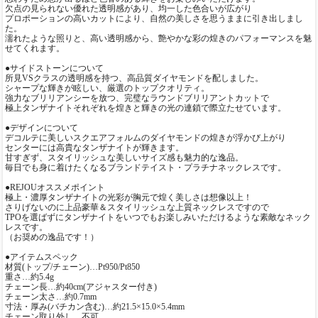
欠点の見られない優れた透明感があり、均一した色合いが広がり
プロポーションの高いカットにより、自然の美しさを思うままに引き出しまし
た。
濡れたような照りと、高い透明感から、艶やかな彩の煌きのパフォーマンスを魅
せてくれます。
●サイドストーンについて
所見VSクラスの透明感を持つ、高品質ダイヤモンドを配しました。
シャープな輝きが眩しい、厳選のトップクオリティ。
強力なブリリアンシーを放つ、完璧なラウンドブリリアントカットで
極上タンザナイトそれぞれを煌きと輝きの光の連鎖で際立たせています。
●デザインについて
デコルテに美しいスクエアフォルムのダイヤモンドの煌きが浮かび上がり
センターには高貴なタンザナイトが輝きます。
甘すぎず、スタイリッシュな美しいサイズ感も魅力的な逸品。
毎日でも身に着けたくなるブランドテイスト・プラチナネックレスです。
●REJOUオススメポイント
極上・濃厚タンザナイトの光彩が胸元で煌く美しさは想像以上！
さりげないのに上品豪華＆スタイリッシュな上質ネックレスですので
TPOを選ばずにタンザナイトをいつでもお楽しみいただけるような素敵なネック
レスです。
（お奨めの逸品です！）
●アイテムスペック
材質(トップ/チェーン)…Pt950/Pt850
重さ…約5.4g
チェーン長…約40cm(アジャスター付き)
チェーン太さ…約0.7mm
寸法・厚み(バチカン含む)…約21.5×15.0×5.4mm
チェーン取り外し…不可