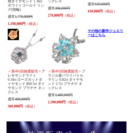
他ダイヤモンド 1.36ct
ックレス
通常
639,000円
ホワイトゴールド リン
通常
398,000円
グ(指輪)
439,800円
（税込）
279,800円
（税込）
通常
1,770,000円
1,198,000円
（税込）
その他の新作ジュエリ
ーはこちら
＜第491回抽選販売＞
ア
＜第491回抽選販売＞
ブ
レキサンドライト
ラジル産パライバトル
0.18ct ローズカットダ
マリン 0.82ct ダイヤモ
イヤモンド 約0.5ct ダイ
ンド 2.7ct プラチナ ネ
ヤモンド プラチナ ネッ
ックレス
クレス
通常
3,480,000円
通常
498,000円
2,398,000円
（税込）
369,900円
（税込）