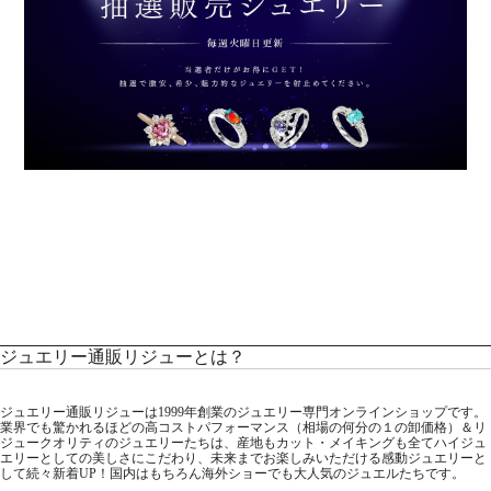
ジュエリー通販リジューとは？
ジュエリー通販リジューは1999年創業のジュエリー専門オンラインショップです。
業界でも驚かれるほどの高コストパフォーマンス（相場の何分の１の卸価格）＆リ
ジュークオリティのジュエリーたちは、産地もカット・メイキングも全てハイジュ
エリーとしての美しさにこだわり、未来までお楽しみいただける感動ジュエリーと
して続々新着UP！国内はもちろん海外ショーでも大人気のジュエルたちです。