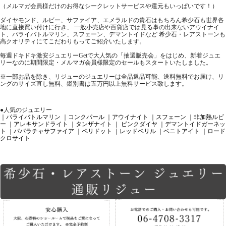
（メルマガ会員様だけのお得なシークレットサービスや還元もいっぱいです！）
ダイヤモンド、ルビー、サファイア、エメラルドの貴石はもちろん希少石も世界各
地に直接買い付けに行き、 一般小売店や百貨店では見る事の出来ないアウイナイ
ト、パライバトルマリン、スフェーン、デマントイドなど 希少石・レアストーンも
高クオリティにてこだわりもってご紹介いたします。
毎週ドキドキ激安ジュエリーGetで大人気の「抽選販売会」をはじめ、新着ジュエ
リーなのに期間限定・メルマガ会員様限定のセールもスタートいたしました。
※一部お品を除き、リジューのジュエリーは全品返品可能、送料無料でお届け、リ
ングのサイズ直し無料、鑑別書は五万円以上無料サービス致します。
●人気のジュエリー
｜パライバトルマリン
｜コンクパール
｜アウイナイト
｜スフェーン
｜非加熱ルビ
ー
｜アレキサンドライト
｜タンザナイト
｜ ピンクダイヤ
｜デマントイドガーネッ
ト
｜パパラチャサファイア
｜ペリドット
｜レッドベリル
｜ベニトアイト
｜ロード
クロサイト