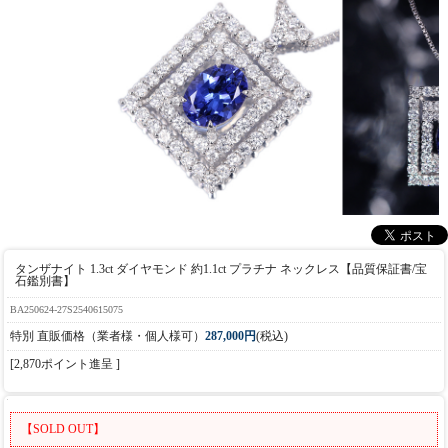
タンザナイト 1.3ct ダイヤモンド 約1.1ct プラチナ ネックレス【品質保証書/宝
石鑑別書】
BA250624-27S2540615075
特別 直販価格（業者様・個人様可）
287,000円
(税込)
[2,870ポイント進呈 ]
【SOLD OUT】