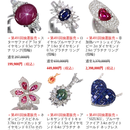
＜第491回抽選販売＞
ス
＜第491回抽選販売＞
ロ
＜第491回抽選販売＞
非
ターサファイア 7ct ダ
イヤルブルーサファイ
加熱ハートシェイプル
イヤモンド 0.5ct プラチ
ア 1.6ct ダイヤモンド
ビー 2ct ダイヤモンド
ナ リング(指輪)
0.7ct プラチナ リング
2.6ct プラチナ リング
(指輪)
(指輪)
通常
297,000円
通常
659,000円
通常
3,370,000円
199,900円
（税込）
449,800円
（税込）
2,398,000円
（税込）
＜第491回抽選販売＞
ネ
＜第491回抽選販売＞
ア
＜第491回抽選販売＞
オンピンクスピネル
レキサンドライトキャ
「SIZUKU」ブルーサ
3.78ct ローズカットダ
ッツアイ 1.5ct ダイヤモ
ファイア 3.4ct ホワイト
イヤモンド 0.17ct その
ンド 0.4ct プラチナ ネ
ゴールド ネックレス