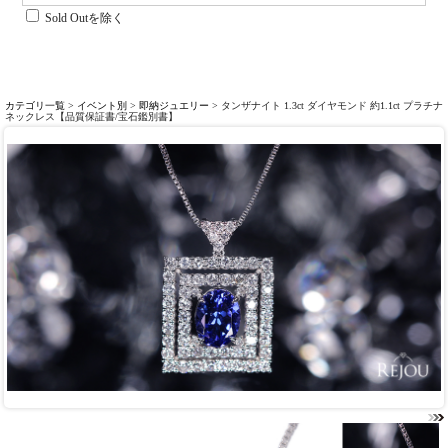
Sold Outを除く
カテゴリ一覧
>
イベント別
>
即納ジュエリー
> タンザナイト 1.3ct ダイヤモンド 約1.1ct プラチナ
ネックレス【品質保証書/宝石鑑別書】