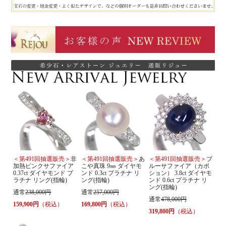
＜第491回抽選販売＞
非
＜第491回抽選販売＞
あ
＜第491回抽選販売＞
ブ
加熱ピンクサファイア
こや真珠 9㎜ ダイヤモ
ルーサファイア（カボ
0.37ct ダイヤモンド プ
ンド 0.3ct プラチナ リ
ション） 3.8ct ダイヤモ
ラチナ リング(指輪)
ング(指輪)
ンド 0.6ct プラチナ リ
ング(指輪)
通常
238,000円
通常
257,000円
通常
478,000円
159,900円
（税込）
169,800円
（税込）
319,800円
（税込）