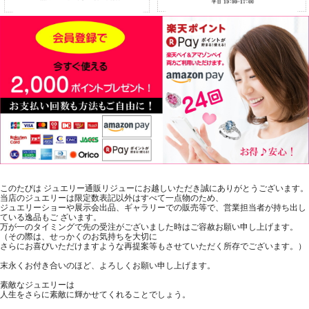
このたびは ジュエリー通販リジューにお越しいただき誠にありがとうございます。
当店のジュエリーは限定数表記以外はすべて一点物のため、
ジュエリーショーや展示会出品、ギャラリーでの販売等で、営業担当者が持ち出し
ている逸品もご ざいます。
万が一のタイミングで先の受注がございました時はご容赦お願い申し上げます。
（その際は、せっかくのお気持ちを大切に
さらにお喜びいただけますような再提案等もさせていただく所存でございます。）
末永くお付き合いのほど、よろしくお願い申し上げます。
素敵なジュエリーは
人生をさらに素敵に輝かせてくれることでしょう。