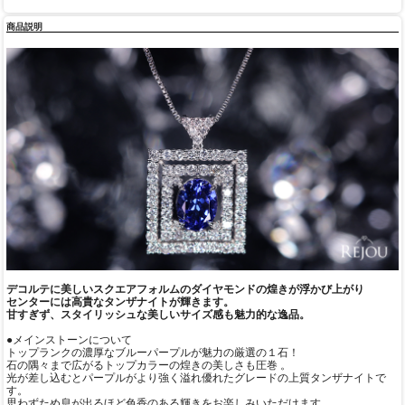
商品説明
デコルテに美しいスクエアフォルムのダイヤモンドの煌きが浮かび上がり
センターには高貴なタンザナイトが輝きます。
甘すぎず、スタイリッシュな美しいサイズ感も魅力的な逸品。
●メインストーンについて
トップランクの濃厚なブルーパープルが魅力の厳選の１石！
石の隅々まで広がるトップカラーの煌きの美しさも圧巻 。
光が差し込むとパープルがより強く溢れ優れたグレードの上質タンザナイトで
す。
思わずため息が出るほど色香のある輝きをお楽しみいただけます。