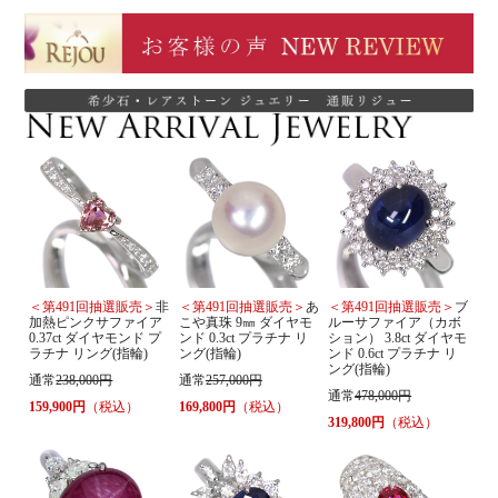
＜第491回抽選販売＞
非
＜第491回抽選販売＞
あ
＜第491回抽選販売＞
ブ
加熱ピンクサファイア
こや真珠 9㎜ ダイヤモ
ルーサファイア（カボ
0.37ct ダイヤモンド プ
ンド 0.3ct プラチナ リ
ション） 3.8ct ダイヤモ
ラチナ リング(指輪)
ング(指輪)
ンド 0.6ct プラチナ リ
ング(指輪)
通常
238,000円
通常
257,000円
通常
478,000円
159,900円
（税込）
169,800円
（税込）
319,800円
（税込）