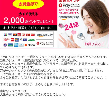
このたびは ジュエリー通販リジューにお越しいただき誠にありがとうございます。
当店のジュエリーは限定数表記以外はすべて一点物のため、
ジュエリーショーや展示会出品、ギャラリーでの販売等で、営業担当者が持ち出し
ている逸品もご ざいます。
万が一のタイミングで先の受注がございました時はご容赦お願い申し上げます。
（その際は、せっかくのお気持ちを大切に
さらにお喜びいただけますような再提案等もさせていただく所存でございます。）
末永くお付き合いのほど、よろしくお願い申し上げます。
素敵なジュエリーは
人生をさらに素敵に輝かせてくれることでしょう。