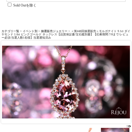
Sold Outを除く
カテゴリ一覧
>
イベント別
>
抽選販売ジュエリー
> ＜第448回抽選販売＞モルガナイト 9.1ct ダイ
ヤモンド 1.0ct ピンクゴールド ネックレス【品質保証書/宝石鑑別書】【応募期間:7/8まで/レビュ
ー必須/当選人数1名様】当選通知済み