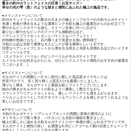
驚きの約10カラットフェイスの圧巻！お宝サイズ！
幸せの光の雫（恵）のような煌きと感性にあふれた極上の逸品です。
●メインストーンについて
約10カラットフェイスの驚きの大きさの極上トップカラーの大粒モルガナイト！
色濃く色香が湧き出るような濃厚ピンク光彩も極上の厳選石からのお仕立てで
華やかなピンクカラーを放ち、ストーン全体に均一に広がり
曇りない鮮やかなピンクのファイアも感動的なほど。
ペアシェイプファセットカットバランスもパーフェクト！
内包物や色抜けもなく、石の隅々まで見渡せる強い透明感で
大粒の上品な光彩で濃厚な大人ピンクが香る素晴らしい１石です。
完璧なペアシェイプにカットから湧き出る煌きと光彩も見惚れるほどのハイクオ
リティベリルです。
（エメラルド（ベリル）のピンクベリルがモルガナイトです。
エメラルドがお好きなかたにも、ぜひピンクエメラルド感性のおすすめの厳選石
でございます。）
●サイドストーンについて
モルガナイトの周囲とバチカン部分に配した高品質ダイヤモンドは
所見VSクラス、良く照り輝く上質石だけを厳選いたしました。
濁りなく輝き、モルガナイトと素肌を眩くライトアップいたします。
純白の輝きがモルガナイトの彩をより一層美しく際立てながら
ラウンドブリリアントカットから、激しいファイアーも沸き上がらせます。
ベリルジュエリーとしてのクオリティもワンランク上を感じさせてくれるような
美しいお仕立てです。
●デザインについて
大粒のモルガナイト ペアシェイプカットの周囲に星座の運河のように
ダイヤモンドで取り巻き、バチカンにも光彩の連鎖を繋ぎました。
極上の美しさに溢れる大粒モルガナイトとの一体感が感じられるデザインです。
モルガナイトと相性の良い、お洒落なK18ピンクゴールド製の台座とチェーンで
女性らしくエレガントな上品さが香ります。