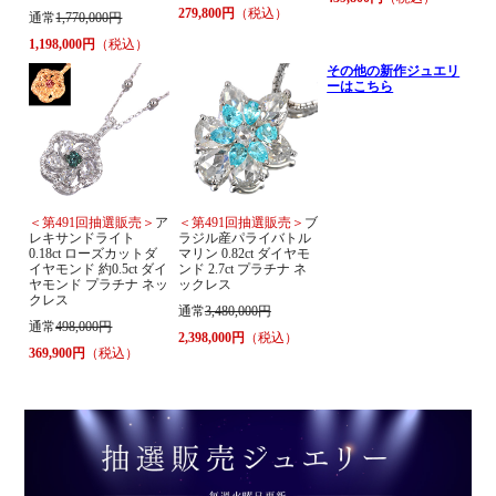
279,800円
（税込）
通常
1,770,000円
1,198,000円
（税込）
その他の新作ジュエリ
ーはこちら
＜第491回抽選販売＞
ア
＜第491回抽選販売＞
ブ
レキサンドライト
ラジル産パライバトル
0.18ct ローズカットダ
マリン 0.82ct ダイヤモ
イヤモンド 約0.5ct ダイ
ンド 2.7ct プラチナ ネ
ヤモンド プラチナ ネッ
ックレス
クレス
通常
3,480,000円
通常
498,000円
2,398,000円
（税込）
369,900円
（税込）