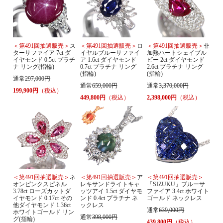
＜第491回抽選販売＞
ス
＜第491回抽選販売＞
ロ
＜第491回抽選販売＞
非
ターサファイア 7ct ダ
イヤルブルーサファイ
加熱ハートシェイプル
イヤモンド 0.5ct プラチ
ア 1.6ct ダイヤモンド
ビー 2ct ダイヤモンド
ナ リング(指輪)
0.7ct プラチナ リング
2.6ct プラチナ リング
(指輪)
(指輪)
通常
297,000円
通常
659,000円
通常
3,370,000円
199,900円
（税込）
449,800円
（税込）
2,398,000円
（税込）
＜第491回抽選販売＞
ネ
＜第491回抽選販売＞
ア
＜第491回抽選販売＞
オンピンクスピネル
レキサンドライトキャ
「SIZUKU」ブルーサ
3.78ct ローズカットダ
ッツアイ 1.5ct ダイヤモ
ファイア 3.4ct ホワイト
イヤモンド 0.17ct その
ンド 0.4ct プラチナ ネ
ゴールド ネックレス
他ダイヤモンド 1.36ct
ックレス
通常
639,000円
ホワイトゴールド リン
通常
398,000円
グ(指輪)
439,800円
（税込）