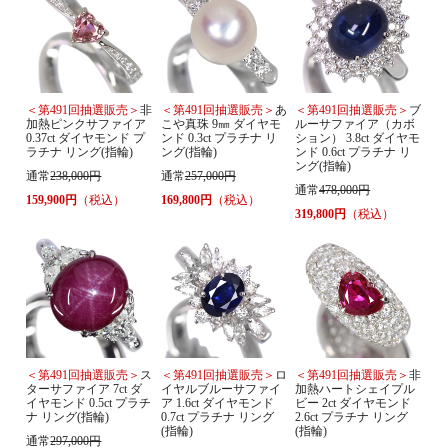
＜第491回抽選販売＞
非
＜第491回抽選販売＞
あ
＜第491回抽選販売＞
ブ
加熱ピンクサファイア
こや真珠 9㎜ ダイヤモ
ルーサファイア（カボ
0.37ct ダイヤモンド プ
ンド 0.3ct プラチナ リ
ション） 3.8ct ダイヤモ
ラチナ リング(指輪)
ング(指輪)
ンド 0.6ct プラチナ リ
ング(指輪)
通常
238,000円
通常
257,000円
通常
478,000円
159,900円
（税込）
169,800円
（税込）
319,800円
（税込）
＜第491回抽選販売＞
ス
＜第491回抽選販売＞
ロ
＜第491回抽選販売＞
非
ターサファイア 7ct ダ
イヤルブルーサファイ
加熱ハートシェイプル
イヤモンド 0.5ct プラチ
ア 1.6ct ダイヤモンド
ビー 2ct ダイヤモンド
ナ リング(指輪)
0.7ct プラチナ リング
2.6ct プラチナ リング
(指輪)
(指輪)
通常
297,000円