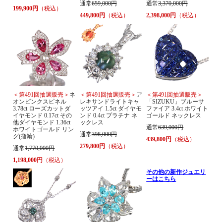
通常
659,000円
通常
3,370,000円
199,900円
（税込）
449,800円
（税込）
2,398,000円
（税込）
＜第491回抽選販売＞
ネ
＜第491回抽選販売＞
ア
＜第491回抽選販売＞
オンピンクスピネル
レキサンドライトキャ
「SIZUKU」ブルーサ
3.78ct ローズカットダ
ッツアイ 1.5ct ダイヤモ
ファイア 3.4ct ホワイト
イヤモンド 0.17ct その
ンド 0.4ct プラチナ ネ
ゴールド ネックレス
他ダイヤモンド 1.36ct
ックレス
通常
639,000円
ホワイトゴールド リン
通常
398,000円
グ(指輪)
439,800円
（税込）
279,800円
（税込）
通常
1,770,000円
1,198,000円
（税込）
その他の新作ジュエリ
ーはこちら