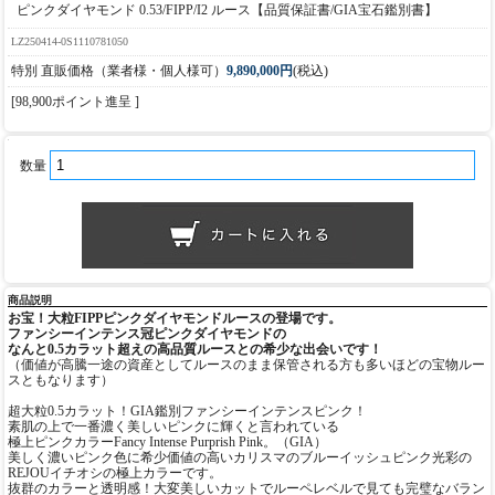
ピンクダイヤモンド 0.53/FIPP/I2 ルース【品質保証書/GIA宝石鑑別書】
LZ250414-0S1110781050
特別 直販価格（業者様・個人様可）
9,890,000円
(税込)
[98,900ポイント進呈 ]
数量
商品説明
お宝！大粒FIPPピンクダイヤモンドルースの登場です。
ファンシーインテンス冠ピンクダイヤモンドの
なんと0.5カラット超えの高品質ルースとの希少な出会いです！
（価値が高騰一途の資産としてルースのまま保管される方も多いほどの宝物ルー
スともなります）
超大粒0.5カラット！GIA鑑別ファンシーインテンスピンク！
素肌の上で一番濃く美しいピンクに輝くと言われている
極上ピンクカラーFancy Intense Purprish Pink。（GIA）
美しく濃いピンク色に希少価値の高いカリスマのブルーイッシュピンク光彩の
REJOUイチオシの極上カラーです。
抜群のカラーと透明感！大変美しいカットでルーペレベルで見ても完璧なバラン