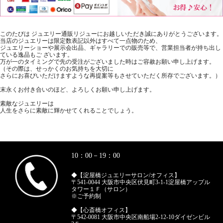
このたびは ジュエリー通販リジューにお越しいただき誠にありがとうございます。
当店のジュエリーは限定数表記以外はすべて一点物のため、
ジュエリーショーや展示会出品、ギャラリーでの販売等で、営業担当者が持ち出し
ている逸品もご ざいます。
万が一のタイミングで先の受注がございました時はご容赦お願い申し上げます。
（その際は、せっかくのお気持ちを大切に
さらにお喜びいただけますような再提案等もさせていただく所存でございます。）
末永くお付き合いのほど、よろしくお願い申し上げます。
素敵なジュエリーは
人生をさらに素敵に輝かせてくれることでしょう。
10：00－19：00
◆【淀屋橋ジュエリーサロン/オフィス】
〒541-0044 大阪市中央区伏見町3-1-1淀屋橋アップル
タワー１Ｆ（サロン）
※ご予約制
◆【心斎橋オフィス】
〒542-0081 大阪市中央区南船場2-12-10ダイゼンビル