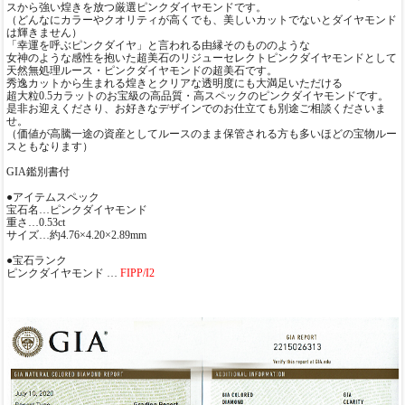
スから強い煌きを放つ厳選ピンクダイヤモンドです。
（どんなにカラーやクオリティが高くでも、美しいカットでないとダイヤモンド
は輝きません）
「幸運を呼ぶピンクダイヤ」と言われる由縁そのもののような
女神のような感性を抱いた超美石のリジューセレクトピンクダイヤモンドとして
天然無処理ルース・ピンクダイヤモンドの超美石です。
秀逸カットから生まれる煌きとクリアな透明度にも大満足いただける
超大粒0.5カラットのお宝級の高品質・高スペックのピンクダイヤモンドです。
是非お迎えくださり、お好きなデザインでのお仕立ても別途ご相談くださいま
せ。
（価値が高騰一途の資産としてルースのまま保管される方も多いほどの宝物ルー
スともなります）
GIA鑑別書付
●アイテムスペック
宝石名…ピンクダイヤモンド
重さ…0.53ct
サイズ…約4.76×4.20×2.89mm
●宝石ランク
ピンクダイヤモンド …
FIPP/I2