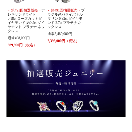
＜第491回抽選販売＞
ア
＜第491回抽選販売＞
ブ
レキサンドライト
ラジル産パライバトル
0.18ct ローズカットダ
マリン 0.82ct ダイヤモ
イヤモンド 約0.5ct ダイ
ンド 2.7ct プラチナ ネ
ヤモンド プラチナ ネッ
ックレス
クレス
通常
3,480,000円
通常
498,000円
2,398,000円
（税込）
369,900円
（税込）