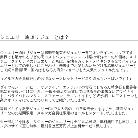
ジュエリー通販リジューとは？
ジュエリー通販リジューは1999年創業のジュエリー専門オンラインショップです。
業界でも驚かれるほどの高コストパフォーマンス（相場の何分の１の卸価格）＆リ
ジュークオリティのジュエリーたちは、産地もカット・メイキングも全てハイジュ
エリーとしての美しさにこだわり、未来までお楽しみいただける感動ジュエリーと
して続々新着UP！国内はもちろん海外ショーでも大人気のジュエルたちです。
（メルマガ会員様だけのお得なシークレットサービスや還元もいっぱいです！）
ダイヤモンド、ルビー、サファイア、エメラルドの貴石はもちろん希少石も世界各
地に直接買い付けに行き、 一般小売店や百貨店では見る事の出来ないアウイナイ
ト、パライバトルマリン、スフェーン、デマントイドなど 希少石・レアストーンも
高クオリティにてこだわりもってご紹介いたします。
毎週ドキドキ激安ジュエリーGetで大人気の「抽選販売会」をはじめ、新着ジュエ
リーなのに期間限定・メルマガ会員様限定のセールもスタートいたしました。
※一部お品を除き、リジューのジュエリーは全品返品可能、送料無料でお届け、リ
ングのサイズ直し無料、鑑別書は五万円以上無料サービス致します。