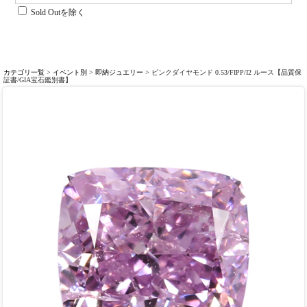
Sold Outを除く
カテゴリ一覧
>
イベント別
>
即納ジュエリー
> ピンクダイヤモンド 0.53/FIPP/I2 ルース【品質保
証書/GIA宝石鑑別書】