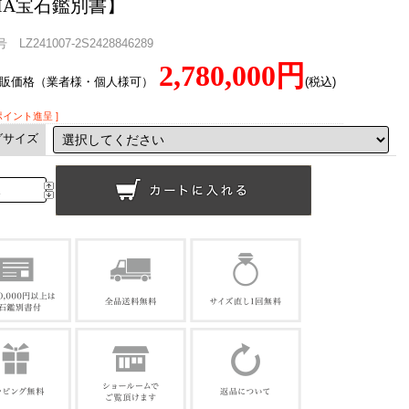
GIA宝石鑑別書】
LZ241007-2S2428846289
2,780,000円
直販価格（業者様・個人様可）
(税込)
0ポイント進呈 ]
グサイズ