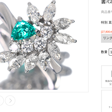
書/
商品番号 
特別 
[27,80
リン
数量