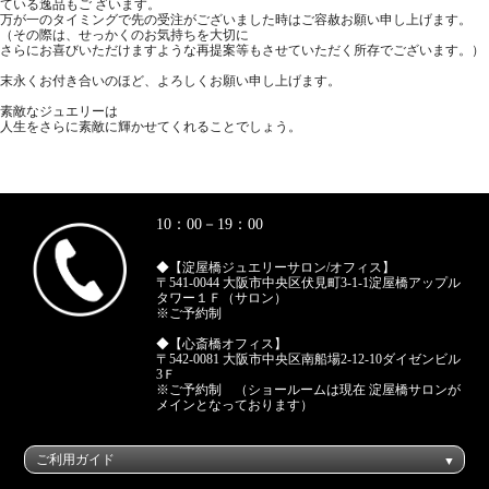
ている逸品もご ざいます。
万が一のタイミングで先の受注がございました時はご容赦お願い申し上げます。
（その際は、せっかくのお気持ちを大切に
さらにお喜びいただけますような再提案等もさせていただく所存でございます。）
末永くお付き合いのほど、よろしくお願い申し上げます。
素敵なジュエリーは
人生をさらに素敵に輝かせてくれることでしょう。
10：00－19：00
◆【淀屋橋ジュエリーサロン/オフィス】
〒541-0044 大阪市中央区伏見町3-1-1淀屋橋アップル
タワー１Ｆ（サロン）
※ご予約制
◆【心斎橋オフィス】
〒542-0081 大阪市中央区南船場2-12-10ダイゼンビル
3Ｆ
※ご予約制 （ショールームは現在 淀屋橋サロンが
メインとなっております）
ご利用ガイド