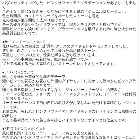
パヴェセッティングした、ピンクサファイアのグラデーションがあまりにも美し
く
この上なく贅沢な煌きをしなやかに発する上質の「ジュエルコサージュ」。
色と透明感、カットのグレードを均一したストーンを揃え
光の連鎖が絶え間なく広がり続けます。
モース硬度の高いピンクサファイアは、煌きとテリの強さも格別ですが
濃厚ピンクから淡いピンクまで、グラデーションを構成するために選び抜かれた
高品質石ばかりです。
●サイドストーンについて
花びらのふちの部分には所見VSクラスのダイヤモンドをセレクトしました。
透明度、白さ、カットのすべてに優れた高品質ストーン。
華麗なモチーフの上で、優美な輝きを放ち続けています。
モチーフの中央部から花びら、際の色彩感すべてが
宝石で構成するための素晴らしいストーンセレクトとなっています。
●デザインについて
美しさを極めた立体的な花のモチーフ。
濃いピンクの花芯から花びら外側のダイヤモンドに向かって艶やかなピンクグラ
デーションが煌めき輝きます。
胸元を飾る造花コサージュではなく「ジュエリーコサージュ」の贅沢さ。
チェーンを通せば、チョーカートップ・ネックレストップに（※チェーンは付属
しておりません）
オーナー様のセンスで自由自在の着け方がお楽しみいただける素晴らしいジュエ
リーです。
豪華にあしらわれたピンクサファイアとダイヤモンドのセッティングは感動もの
の美しさ。
まるで芸術品のような美しさを誇るハイクラスなデザインとお仕立てです。
●REJOUオススメポイント
風に揺れ動くようなフラワーモチーフもこの上なく美しく
敷き詰めたピンクサファイアとダイヤモンドが放つ豪華な煌めきもコサージュと