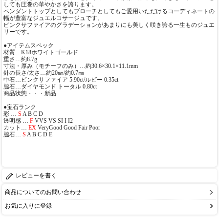
しても圧巻の華やかさを誇ります。
ペンダントトップとしてもブローチとしてもご愛用いただけるコーディネートの
幅が豊富なジュエルコサージュです。
ピンクサファイアのグラデーションがあまりにも美しく咲き誇る一生ものジュエ
リーです。
●アイテムスペック
材質…K18ホワイトゴールド
重さ…約8.7g
寸法・厚み（モチーフのみ）…約30.6×30.1×11.1mm
針の長さ/太さ…約20㎜/約0.7㎜
中石…ピンクサファイア 5.90ct/ルビー 0.35ct
脇石…ダイヤモンド トータル 0.80ct
商品状態・・・新品
●宝石ランク
彩 …
S
A B C D
透明感 …
F
VVS VS SI I I2
カット…
EX
VeryGood Good Fair Poor
脇石…
S
A B C D E
レビューを書く
商品についてのお問い合わせ
お気に入りに登録