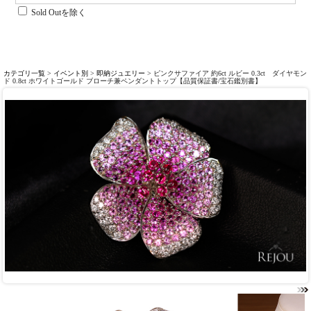
Sold Outを除く
カテゴリ一覧
>
イベント別
>
即納ジュエリー
> ピンクサファイア 約6ct ルビー 0.3ct ダイヤモン
ド 0.8ct ホワイトゴールド ブローチ兼ペンダントトップ【品質保証書/宝石鑑別書】