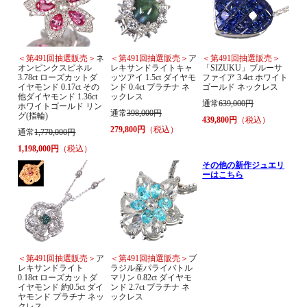
＜第491回抽選販売＞
ネ
＜第491回抽選販売＞
ア
＜第491回抽選販売＞
オンピンクスピネル
レキサンドライトキャ
「SIZUKU」ブルーサ
3.78ct ローズカットダ
ッツアイ 1.5ct ダイヤモ
ファイア 3.4ct ホワイト
イヤモンド 0.17ct その
ンド 0.4ct プラチナ ネ
ゴールド ネックレス
他ダイヤモンド 1.36ct
ックレス
通常
639,000円
ホワイトゴールド リン
通常
398,000円
グ(指輪)
439,800円
（税込）
279,800円
（税込）
通常
1,770,000円
1,198,000円
（税込）
その他の新作ジュエリ
ーはこちら
＜第491回抽選販売＞
ア
＜第491回抽選販売＞
ブ
レキサンドライト
ラジル産パライバトル
0.18ct ローズカットダ
マリン 0.82ct ダイヤモ
イヤモンド 約0.5ct ダイ
ンド 2.7ct プラチナ ネ
ヤモンド プラチナ ネッ
ックレス
クレス