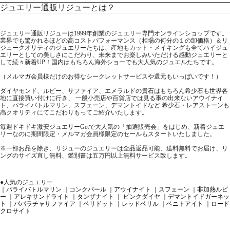
ジュエリー通販リジューとは？
ジュエリー通販リジューは1999年創業のジュエリー専門オンラインショップです。
業界でも驚かれるほどの高コストパフォーマンス（相場の何分の１の卸価格）＆リ
ジュークオリティのジュエリーたちは、産地もカット・メイキングも全てハイジュ
エリーとしての美しさにこだわり、未来までお楽しみいただける感動ジュエリーと
して続々新着UP！国内はもちろん海外ショーでも大人気のジュエルたちです。
（メルマガ会員様だけのお得なシークレットサービスや還元もいっぱいです！）
ダイヤモンド、ルビー、サファイア、エメラルドの貴石はもちろん希少石も世界各
地に直接買い付けに行き、 一般小売店や百貨店では見る事の出来ないアウイナイ
ト、パライバトルマリン、スフェーン、デマントイドなど 希少石・レアストーンも
高クオリティにてこだわりもってご紹介いたします。
毎週ドキドキ激安ジュエリーGetで大人気の「抽選販売会」をはじめ、新着ジュエ
リーなのに期間限定・メルマガ会員様限定のセールもスタートいたしました。
※一部お品を除き、リジューのジュエリーは全品返品可能、送料無料でお届け、リ
ングのサイズ直し無料、鑑別書は五万円以上無料サービス致します。
●人気のジュエリー
｜パライバトルマリン
｜コンクパール
｜アウイナイト
｜スフェーン
｜非加熱ルビ
ー
｜アレキサンドライト
｜タンザナイト
｜ ピンクダイヤ
｜デマントイドガーネッ
ト
｜パパラチャサファイア
｜ペリドット
｜レッドベリル
｜ベニトアイト
｜ロード
クロサイト