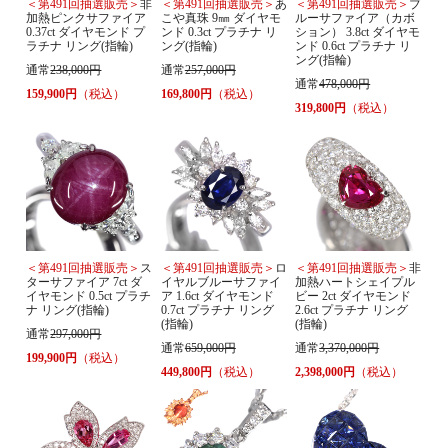
＜第491回抽選販売＞
非
＜第491回抽選販売＞
あ
＜第491回抽選販売＞
ブ
加熱ピンクサファイア
こや真珠 9㎜ ダイヤモ
ルーサファイア（カボ
0.37ct ダイヤモンド プ
ンド 0.3ct プラチナ リ
ション） 3.8ct ダイヤモ
ラチナ リング(指輪)
ング(指輪)
ンド 0.6ct プラチナ リ
ング(指輪)
通常
238,000円
通常
257,000円
通常
478,000円
159,900円
（税込）
169,800円
（税込）
319,800円
（税込）
＜第491回抽選販売＞
ス
＜第491回抽選販売＞
ロ
＜第491回抽選販売＞
非
ターサファイア 7ct ダ
イヤルブルーサファイ
加熱ハートシェイプル
イヤモンド 0.5ct プラチ
ア 1.6ct ダイヤモンド
ビー 2ct ダイヤモンド
ナ リング(指輪)
0.7ct プラチナ リング
2.6ct プラチナ リング
(指輪)
(指輪)
通常
297,000円
通常
659,000円
通常
3,370,000円
199,900円
（税込）
449,800円
（税込）
2,398,000円
（税込）