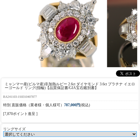
ミャンマー産(ビルマ産)非加熱ルビー 2.6ct ダイヤモンド 3.6ct プラチナ イエロ
ーゴールド リング(指輪)【品質保証書/GIA宝石鑑別書】
BA241103-1S8310407877
特別 直販価格（業者様・個人様可）
787,000円
(税込)
[7,870ポイント進呈 ]
リングサイズ