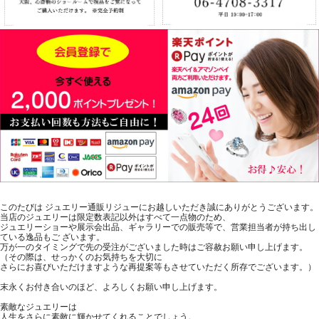
このたびは ジュエリー通販リジューにお越しいただき誠にありがとうございます。
当店のジュエリーは限定数表記以外はすべて一点物のため、
ジュエリーショーや展示会出品、ギャラリーでの販売等で、営業担当者が持ち出し
ている逸品もご ざいます。
万が一のタイミングで先の受注がございました時はご容赦お願い申し上げます。
（その際は、せっかくのお気持ちを大切に
さらにお喜びいただけますような再提案等もさせていただく所存でございます。）
末永くお付き合いのほど、よろしくお願い申し上げます。
素敵なジュエリーは
人生をさらに素敵に輝かせてくれることでしょう。