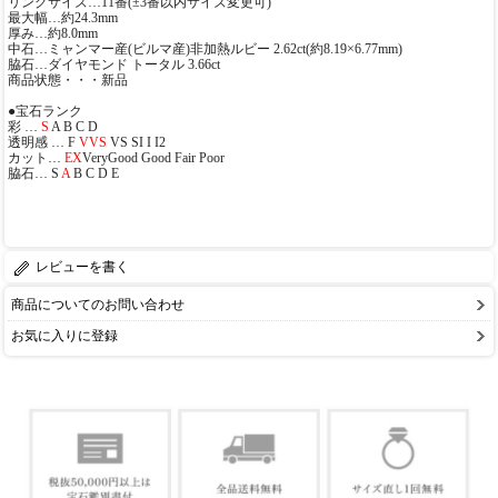
リングサイズ…11番(±3番以内サイズ変更可)
最大幅…約24.3mm
厚み…約8.0mm
中石…ミャンマー産(ビルマ産)非加熱ルビー 2.62ct(約8.19×6.77mm)
脇石…ダイヤモンド トータル 3.66ct
商品状態・・・新品
●宝石ランク
彩 …
S
A B C D
透明感 … F
VVS
VS SI I I2
カット…
EX
VeryGood Good Fair Poor
脇石… S
A
B C D E
レビューを書く
商品についてのお問い合わせ
お気に入りに登録