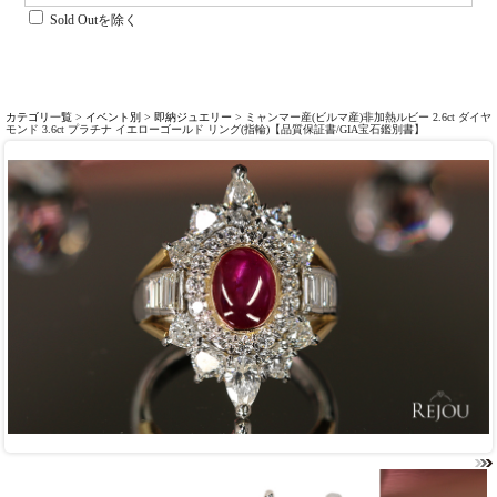
Sold Outを除く
カテゴリ一覧
>
イベント別
>
即納ジュエリー
> ミャンマー産(ビルマ産)非加熱ルビー 2.6ct ダイヤ
モンド 3.6ct プラチナ イエローゴールド リング(指輪)【品質保証書/GIA宝石鑑別書】