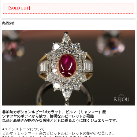
【SOLD OUT】
商品説明
非加熱カボションルビー2.6カラット、ビルマ（ミャンマー）産
ツヤツヤのボディから放つ、鮮明なルビーレッドが君臨
気品と豪華さが艶やかな感性とともに香るように輝くジュエリーです。
●メインストーンについて
ビルマ（ミャンマー）産のビビッドルビーレッドの艶やかな美しさ。