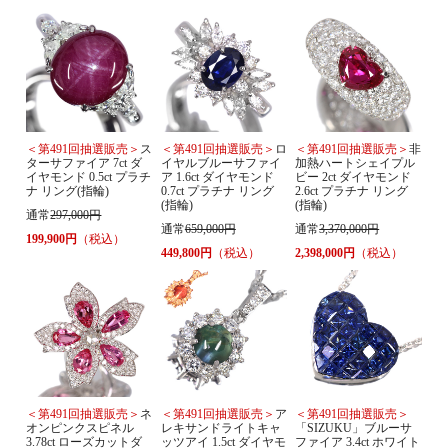
＜第491回抽選販売＞
ス
＜第491回抽選販売＞
ロ
＜第491回抽選販売＞
非
ターサファイア 7ct ダ
イヤルブルーサファイ
加熱ハートシェイプル
イヤモンド 0.5ct プラチ
ア 1.6ct ダイヤモンド
ビー 2ct ダイヤモンド
ナ リング(指輪)
0.7ct プラチナ リング
2.6ct プラチナ リング
(指輪)
(指輪)
通常
297,000円
通常
659,000円
通常
3,370,000円
199,900円
（税込）
449,800円
（税込）
2,398,000円
（税込）
＜第491回抽選販売＞
ネ
＜第491回抽選販売＞
ア
＜第491回抽選販売＞
オンピンクスピネル
レキサンドライトキャ
「SIZUKU」ブルーサ
3.78ct ローズカットダ
ッツアイ 1.5ct ダイヤモ
ファイア 3.4ct ホワイト