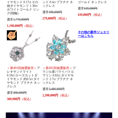
イヤモンド 0.17ct その
ンド 0.4ct プラチナ ネ
ゴールド ネックレス
他ダイヤモンド 1.36ct
ックレス
通常
639,000円
ホワイトゴールド リン
通常
398,000円
グ(指輪)
439,800円
（税込）
279,800円
（税込）
通常
1,770,000円
1,198,000円
（税込）
その他の新作ジュエリ
ーはこちら
＜第491回抽選販売＞
ア
＜第491回抽選販売＞
ブ
レキサンドライト
ラジル産パライバトル
0.18ct ローズカットダ
マリン 0.82ct ダイヤモ
イヤモンド 約0.5ct ダイ
ンド 2.7ct プラチナ ネ
ヤモンド プラチナ ネッ
ックレス
クレス
通常
3,480,000円
通常
498,000円
2,398,000円
（税込）
369,900円
（税込）