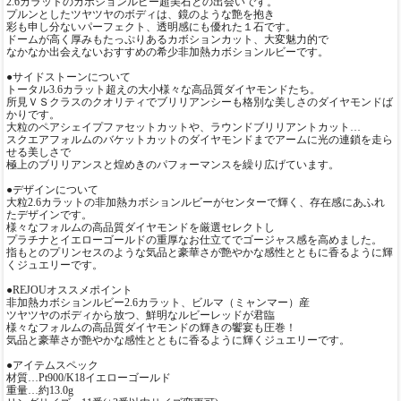
2.6カラットのカボションルビー超美石との出会いです。
プルンとしたツヤツヤのボディは、鏡のような艶を抱き
彩も申し分ないパーフェクト、透明感にも優れた１石です。
ドームが高く厚みもたっぷりあるカボションカット、大変魅力的で
なかなか出会えないおすすめの希少非加熱カボションルビーです。
●サイドストーンについて
トータル3.6カラット超えの大小様々な高品質ダイヤモンドたち。
所見ＶＳクラスのクオリティでブリリアンシーも格別な美しさのダイヤモンドば
かりです。
大粒のペアシェイプファセットカットや、ラウンドブリリアントカット…
スクエアフォルムのバケットカットのダイヤモンドまでアームに光の連鎖を走ら
せる美しさで
極上のブリリアンスと煌めきのパフォーマンスを繰り広げています。
●デザインについて
大粒2.6カラットの非加熱カボションルビーがセンターで輝く、存在感にあふれ
たデザインです。
様々なフォルムの高品質ダイヤモンドを厳選セレクトし
プラチナとイエローゴールドの重厚なお仕立てでゴージャス感を高めました。
指もとのプリンセスのような気品と豪華さが艶やかな感性とともに香るように輝
くジュエリーです。
●REJOUオススメポイント
非加熱カボションルビー2.6カラット、ビルマ（ミャンマー）産
ツヤツヤのボディから放つ、鮮明なルビーレッドが君臨
様々なフォルムの高品質ダイヤモンドの輝きの饗宴も圧巻！
気品と豪華さが艶やかな感性とともに香るように輝くジュエリーです。
●アイテムスペック
材質…Pt900/K18イエローゴールド
重量…約13.0g