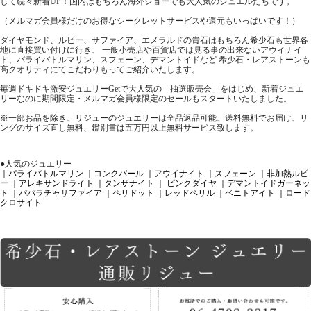
して続々新着UP！国内はもちろん海外ショーでも大人気のジュエルたちです。
（メルマガ会員様だけのお得なシークレットサービスや還元もいっぱいです！）
ダイヤモンド、ルビー、サファイア、エメラルドの貴石はもちろん希少石も世界各
地に直接買い付けに行き、 一般小売店や百貨店では見る事の出来ないアウイナイ
ト、パライバトルマリン、スフェーン、デマントイドなど 希少石・レアストーンも
高クオリティにてこだわりもってご紹介いたします。
毎週ドキドキ激安ジュエリーGetで大人気の「抽選販売会」をはじめ、新着ジュエ
リーなのに期間限定・メルマガ会員様限定のセールもスタートいたしました。
※一部お品を除き、リジューのジュエリーは全品返品可能、送料無料でお届け、リ
ングのサイズ直し無料、鑑別書は五万円以上無料サービス致します。
●人気のジュエリー
｜パライバトルマリン
｜コンクパール
｜アウイナイト
｜スフェーン
｜非加熱ルビ
ー
｜アレキサンドライト
｜タンザナイト
｜ ピンクダイヤ
｜デマントイドガーネッ
ト
｜パパラチャサファイア
｜ペリドット
｜レッドベリル
｜ベニトアイト
｜ロード
クロサイト