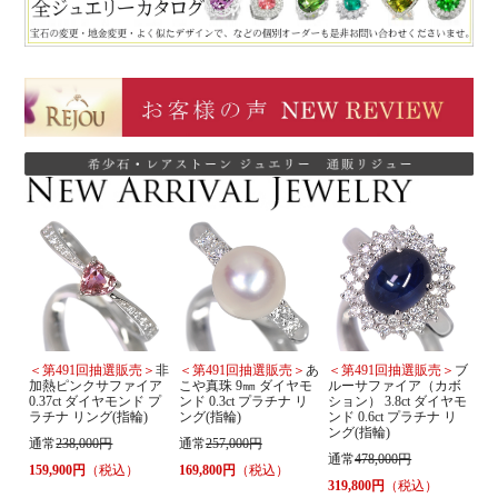
＜第491回抽選販売＞
非
＜第491回抽選販売＞
あ
＜第491回抽選販売＞
ブ
加熱ピンクサファイア
こや真珠 9㎜ ダイヤモ
ルーサファイア（カボ
0.37ct ダイヤモンド プ
ンド 0.3ct プラチナ リ
ション） 3.8ct ダイヤモ
ラチナ リング(指輪)
ング(指輪)
ンド 0.6ct プラチナ リ
ング(指輪)
通常
238,000円
通常
257,000円
通常
478,000円
159,900円
（税込）
169,800円
（税込）
319,800円
（税込）