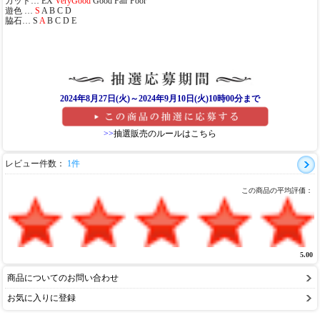
カット… EX
VeryGood
Good Fair Poor
遊色 …
S
A B C D
脇石… S
A
B C D E
2024年8月27日(火)～2024年9月10日(火)10時00分まで
>>
抽選販売のルールはこちら
レビュー件数：
1件
この商品の平均評価：
5.00
商品についてのお問い合わせ
お気に入りに登録