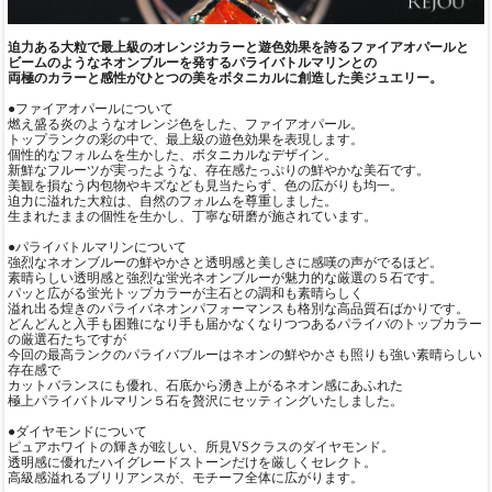
迫力ある大粒で最上級のオレンジカラーと遊色効果を誇るファイアオパールと
ビームのようなネオンブルーを発するパライバトルマリンとの
両極のカラーと感性がひとつの美をボタニカルに創造した美ジュエリー。
●ファイアオパールについて
燃え盛る炎のようなオレンジ色をした、ファイアオパール。
トップランクの彩の中で、最上級の遊色効果を表現します。
個性的なフォルムを生かした、ボタニカルなデザイン。
新鮮なフルーツが実ったような、存在感たっぷりの鮮やかな美石です。
美観を損なう内包物やキズなども見当たらず、色の広がりも均一。
迫力に溢れた大粒は、自然のフォルムを尊重しました。
生まれたままの個性を生かし、丁寧な研磨が施されています。
●パライバトルマリンについて
強烈なネオンブルーの鮮やかさと透明感と美しさに感嘆の声がでるほど。
素晴らしい透明感と強烈な蛍光ネオンブルーが魅力的な厳選の５石です。
パッと広がる蛍光トップカラーが主石との調和も素晴らしく
溢れ出る煌きのパライバネオンパフォーマンスも格別な高品質石ばかりです。
どんどんと入手も困難になり手も届かなくなりつつあるパライバのトップカラー
の厳選石たちですが
今回の最高ランクのパライバブルーはネオンの鮮やかさも照りも強い素晴らしい
存在感で
カットバランスにも優れ、石底から湧き上がるネオン感にあふれた
極上パライバトルマリン５石を贅沢にセッティングいたしました。
●ダイヤモンドについて
ピュアホワイトの輝きが眩しい、所見VSクラスのダイヤモンド。
透明感に優れたハイグレードストーンだけを厳しくセレクト。
高級感溢れるブリリアンスが、モチーフ全体に広がります。