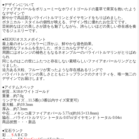
●デザインについて
ファイアオパールをボリューミーなホワイトゴールドの蔓草で果実を抱いたよう
なデザインで
鮮やかで高品質なパライバトルマリンとダイヤモンドをちりばめました。
ボタニカル・スタイルの個性が映える、デザイン性に優れたお仕立てです。
芸術的なほどの美しさが誰をも魅了しながら、誇らしいほどの美しい存在感を奏
でるジュエリーです。
●REJOUオススメポイント
最上級のオレンジカラーに浮かぶ、鮮やかな遊色効果。
個性的なフォルムを生かした、ボタニカルなデザイン。
周囲にはオレンジの補色ともなるネオンブルーのパライバトルマリンがとりばめ
られ
同じものはこの世にふたつと存在しない素晴らしいファイアオパールリングとな
りました。
迫力ある大粒、フルーツが実ったような存在感あるリングで
パライバトルマリンの美しさとともにトップランクのクオリティを、唯一無二の
デザインでお届けします。
●アイテムスペック
材質…K18ホワイトゴールド
重量…約7.0g
リングサイズ…11.5番(±3番以内サイズ変更可)
最大幅…約19.3mm
厚み…約7.3mm
中石…メキシコ産ファイアオパール 5.77ct(約16.5×13.8mm)
脇石…パライバトルマリン トータル 0.07ct/ダイヤモンド トータル 0.04ct
商品状態・・・新品
●宝石ランク
彩 …
S
A B C D