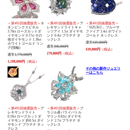
＜第491回抽選販売＞
ネ
＜第491回抽選販売＞
ア
＜第491回抽選販売＞
オンピンクスピネル
レキサンドライトキャ
「SIZUKU」ブルーサ
3.78ct ローズカットダ
ッツアイ 1.5ct ダイヤモ
ファイア 3.4ct ホワイト
イヤモンド 0.17ct その
ンド 0.4ct プラチナ ネ
ゴールド ネックレス
他ダイヤモンド 1.36ct
ックレス
通常
639,000円
ホワイトゴールド リン
通常
398,000円
グ(指輪)
439,800円
（税込）
279,800円
（税込）
通常
1,770,000円
1,198,000円
（税込）
その他の新作ジュエリ
ーはこちら
＜第491回抽選販売＞
ア
＜第491回抽選販売＞
ブ
レキサンドライト
ラジル産パライバトル
0.18ct ローズカットダ
マリン 0.82ct ダイヤモ
イヤモンド 約0.5ct ダイ
ンド 2.7ct プラチナ ネ
ヤモンド プラチナ ネッ
ックレス
クレス