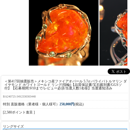
＜第417回抽選販売＞メキシコ産ファイアオパール 5.7ct パライバトルマリン ダ
イヤモンド ホワイトゴールド リング(指輪)【品質保証書/宝石鑑別書/GGSソ
付】【応募期間:9/10まで/レビュー必須/当選人数1名様】当選通知済み
BA240725-34S2330303448
特別 直販価格（業者様・個人様可）
258,000円
(税込)
[2,580ポイント進呈 ]
リングサイズ