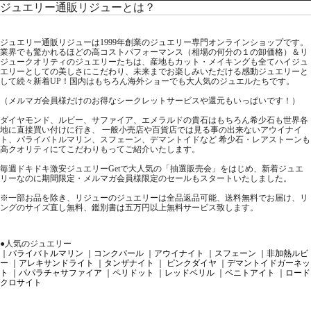
ジュエリー通販リジューとは？
ジュエリー通販リジューは1999年創業のジュエリー専門オンラインショップです。
業界でも驚かれるほどの高コストパフォーマンス（相場の何分の１の卸価格）＆リ
ジュークオリティのジュエリーたちは、産地もカット・メイキングも全てハイジュ
エリーとしての美しさにこだわり、未来までお楽しみいただける感動ジュエリーと
して続々新着UP！国内はもちろん海外ショーでも大人気のジュエルたちです。
（メルマガ会員様だけのお得なシークレットサービスや還元もいっぱいです！）
ダイヤモンド、ルビー、サファイア、エメラルドの貴石はもちろん希少石も世界各
地に直接買い付けに行き、 一般小売店や百貨店では見る事の出来ないアウイナイ
ト、パライバトルマリン、スフェーン、デマントイドなど 希少石・レアストーンも
高クオリティにてこだわりもってご紹介いたします。
毎週ドキドキ激安ジュエリーGetで大人気の「抽選販売会」をはじめ、新着ジュエ
リーなのに期間限定・メルマガ会員様限定のセールもスタートいたしました。
※一部お品を除き、リジューのジュエリーは全品返品可能、送料無料でお届け、リ
ングのサイズ直し無料、鑑別書は五万円以上無料サービス致します。
●人気のジュエリー
｜パライバトルマリン
｜コンクパール
｜アウイナイト
｜スフェーン
｜非加熱ルビ
ー
｜アレキサンドライト
｜タンザナイト
｜ ピンクダイヤ
｜デマントイドガーネッ
ト
｜パパラチャサファイア
｜ペリドット
｜レッドベリル
｜ベニトアイト
｜ロード
クロサイト