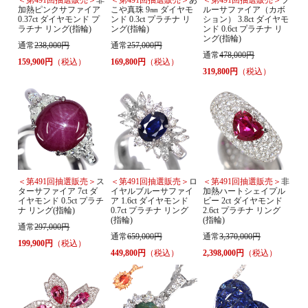
加熱ピンクサファイア
こや真珠 9㎜ ダイヤモ
ルーサファイア（カボ
0.37ct ダイヤモンド プ
ンド 0.3ct プラチナ リ
ション） 3.8ct ダイヤモ
ラチナ リング(指輪)
ング(指輪)
ンド 0.6ct プラチナ リ
ング(指輪)
通常
238,000円
通常
257,000円
通常
478,000円
159,900円
（税込）
169,800円
（税込）
319,800円
（税込）
＜第491回抽選販売＞
ス
＜第491回抽選販売＞
ロ
＜第491回抽選販売＞
非
ターサファイア 7ct ダ
イヤルブルーサファイ
加熱ハートシェイプル
イヤモンド 0.5ct プラチ
ア 1.6ct ダイヤモンド
ビー 2ct ダイヤモンド
ナ リング(指輪)
0.7ct プラチナ リング
2.6ct プラチナ リング
(指輪)
(指輪)
通常
297,000円
通常
659,000円
通常
3,370,000円
199,900円
（税込）
449,800円
（税込）
2,398,000円
（税込）