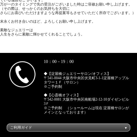
万が一のタイミングで先の受注がございました時はご容赦お願い申し上げます。
（その際は、せっかくのお気持ちを大切に
さらにお喜びいただけますような再提案等もさせていただく所存でございます。）
末永くお付き合いのほど、よろしくお願い申し上げます。
素敵なジュエリーは
人生をさらに素敵に輝かせてくれることでしょう。
10：00－19：00
◆【淀屋橋ジュエリーサロン/オフィス】
〒541-0044 大阪市中央区伏見町3-1-1淀屋橋アップル
タワー１Ｆ（サロン）
※ご予約制
◆【心斎橋オフィス】
〒542-0081 大阪市中央区南船場2-12-10ダイゼンビル
3Ｆ
※ご予約制 （ショールームは現在 淀屋橋サロンが
メインとなっております）
ご利用ガイド