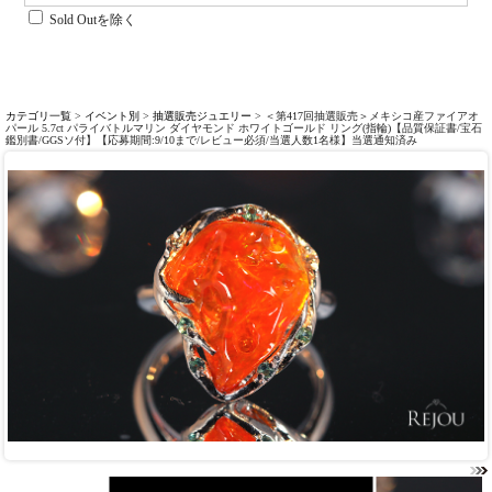
Sold Outを除く
カテゴリ一覧
>
イベント別
>
抽選販売ジュエリー
> ＜第417回抽選販売＞メキシコ産ファイアオ
パール 5.7ct パライバトルマリン ダイヤモンド ホワイトゴールド リング(指輪)【品質保証書/宝石
鑑別書/GGSソ付】【応募期間:9/10まで/レビュー必須/当選人数1名様】当選通知済み