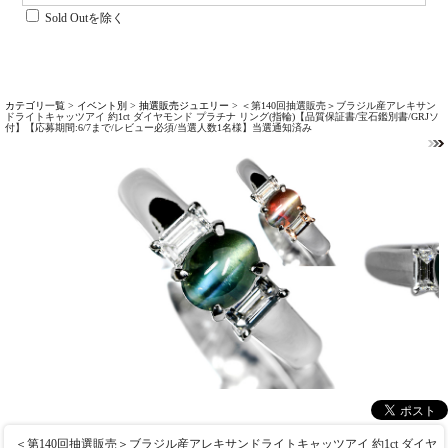
Sold Outを除く
カテゴリ一覧
>
イベント別
>
抽選販売ジュエリー
> ＜第140回抽選販売＞ブラジル産アレキサン
ドライトキャッツアイ 約1ct ダイヤモンド プラチナ リング(指輪)【品質保証書/宝石鑑別書/GRJソ
付】【応募期間:6/7まで/レビュー必須/当選人数1名様】当選通知済み
＜第140回抽選販売＞ブラジル産アレキサンドライトキャッツアイ 約1ct ダイヤ