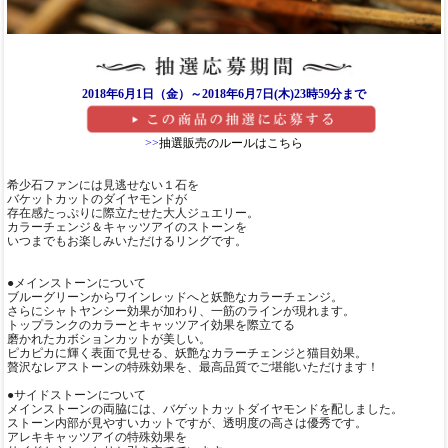
2018年6月1日（金）～2018年6月7日(木)23時59分まで
>>
抽選販売のルールはこちら
希少石ファンには見逃せない１石を
バケットカットのダイヤモンドが
存在感たっぷりに際立たせた大人ジュエリー。
カラーチェンジ＆キャッツアイのストーンを
いつまでもお楽しみいただけるリングです。
●メインストーンについて
ブルーグリーンからワインレッドへと妖艶なカラーチェンジ。
さらにシャトヤンシー効果が加わり、一筋のラインが現れます。
トップランクのカラーとキャッツアイ効果を際立てる
磨かれたカボションカットが美しい。
ピカピカに輝く表面で見せる、妖艶なカラーチェンジと猫目効果。
贅沢なレアストーンの特殊効果を、最高品質でご堪能いただけます！
●サイドストーンについて
メインストーンの両脇には、バゲットカットダイヤモンドを配しました。
ストーン内部が見やすいカットですが、透明度の高さは優秀です。
アレキキャッツアイの特殊効果を