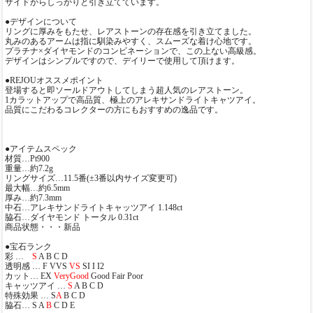
サイドからしっかりと引き立てています。
●デザインについて
リングに厚みをもたせ、レアストーンの存在感を引き立てました。
丸みのあるアームは指に馴染みやすく、スムーズな着け心地です。
プラチナ×ダイヤモンドのコンビネーションで、この上ない高級感。
デザインはシンプルですので、デイリーで使用して頂けます。
●REJOUオススメポイント
登場すると即ソールドアウトしてしまう超人気のレアストーン。
1カラットアップで高品質、極上のアレキサンドライトキャツアイ。
品質にこだわるコレクターの方にもおすすめの逸品です。
●アイテムスペック
材質…Pt900
重量…約7.2g
リングサイズ…11.5番(±3番以内サイズ変更可)
最大幅…約6.5mm
厚み…約7.3mm
中石…アレキサンドライトキャッツアイ 1.148ct
脇石…ダイヤモンド トータル 0.31ct
商品状態・・・新品
●宝石ランク
彩 …
S
A B C D
透明感 … F VVS
VS
SI I I2
カット… EX
VeryGood
Good Fair Poor
キャッツアイ …
S
A B C D
特殊効果 … S
A
B C D
脇石… S A
B
C D E