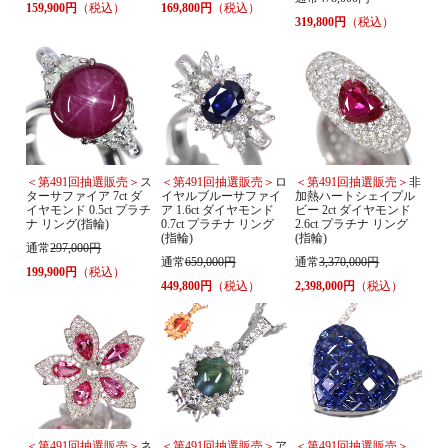
159,900円
（税込）
169,800円
（税込）
319,800円
（税込）
＜第491回抽選販売＞
ス
＜第491回抽選販売＞
ロ
＜第491回抽選販売＞
非
ターサファイア 7ct ダ
イヤルブルーサファイ
加熱ハートシェイプル
イヤモンド 0.5ct プラチ
ア 1.6ct ダイヤモンド
ビー 2ct ダイヤモンド
ナ リング(指輪)
0.7ct プラチナ リング
2.6ct プラチナ リング
(指輪)
(指輪)
通常
297,000円
通常
659,000円
通常
3,370,000円
199,900円
（税込）
449,800円
（税込）
2,398,000円
（税込）
＜第491回抽選販売＞
ネ
＜第491回抽選販売＞
ア
＜第491回抽選販売＞