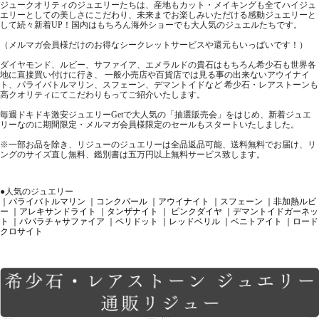
ジュークオリティのジュエリーたちは、産地もカット・メイキングも全てハイジュ
エリーとしての美しさにこだわり、未来までお楽しみいただける感動ジュエリーと
して続々新着UP！国内はもちろん海外ショーでも大人気のジュエルたちです。
（メルマガ会員様だけのお得なシークレットサービスや還元もいっぱいです！）
ダイヤモンド、ルビー、サファイア、エメラルドの貴石はもちろん希少石も世界各
地に直接買い付けに行き、 一般小売店や百貨店では見る事の出来ないアウイナイ
ト、パライバトルマリン、スフェーン、デマントイドなど 希少石・レアストーンも
高クオリティにてこだわりもってご紹介いたします。
毎週ドキドキ激安ジュエリーGetで大人気の「抽選販売会」をはじめ、新着ジュエ
リーなのに期間限定・メルマガ会員様限定のセールもスタートいたしました。
※一部お品を除き、リジューのジュエリーは全品返品可能、送料無料でお届け、リ
ングのサイズ直し無料、鑑別書は五万円以上無料サービス致します。
●人気のジュエリー
｜パライバトルマリン
｜コンクパール
｜アウイナイト
｜スフェーン
｜非加熱ルビ
ー
｜アレキサンドライト
｜タンザナイト
｜ ピンクダイヤ
｜デマントイドガーネッ
ト
｜パパラチャサファイア
｜ペリドット
｜レッドベリル
｜ベニトアイト
｜ロード
クロサイト