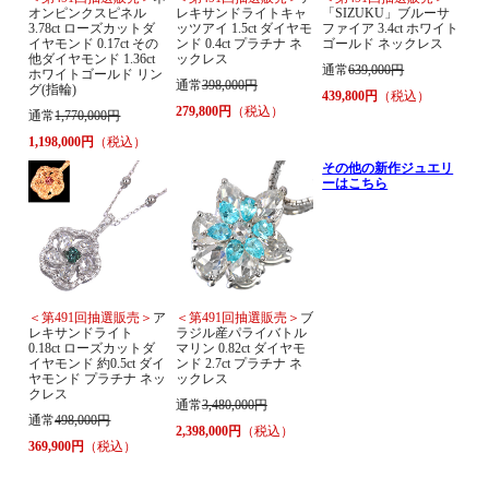
オンピンクスピネル
レキサンドライトキャ
「SIZUKU」ブルーサ
3.78ct ローズカットダ
ッツアイ 1.5ct ダイヤモ
ファイア 3.4ct ホワイト
イヤモンド 0.17ct その
ンド 0.4ct プラチナ ネ
ゴールド ネックレス
他ダイヤモンド 1.36ct
ックレス
通常
639,000円
ホワイトゴールド リン
通常
398,000円
グ(指輪)
439,800円
（税込）
279,800円
（税込）
通常
1,770,000円
1,198,000円
（税込）
その他の新作ジュエリ
ーはこちら
＜第491回抽選販売＞
ア
＜第491回抽選販売＞
ブ
レキサンドライト
ラジル産パライバトル
0.18ct ローズカットダ
マリン 0.82ct ダイヤモ
イヤモンド 約0.5ct ダイ
ンド 2.7ct プラチナ ネ
ヤモンド プラチナ ネッ
ックレス
クレス
通常
3,480,000円
通常
498,000円
2,398,000円
（税込）
369,900円
（税込）