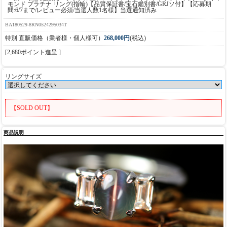
モンド プラチナ リング(指輪)【品質保証書/宝石鑑別書/GRJソ付】【応募期
間:6/7まで/レビュー必須/当選人数1名様】当選通知済み
BA180529-8RN0524295034T
特別 直販価格（業者様・個人様可）
268,000円
(税込)
[2,680ポイント進呈 ]
リングサイズ
【SOLD OUT】
商品説明