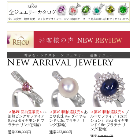
＜第491回抽選販売＞
非
＜第491回抽選販売＞
あ
＜第491回抽選販売＞
ブ
加熱ピンクサファイア
こや真珠 9㎜ ダイヤモ
ルーサファイア（カボ
0.37ct ダイヤモンド プ
ンド 0.3ct プラチナ リ
ション） 3.8ct ダイヤモ
ラチナ リング(指輪)
ング(指輪)
ンド 0.6ct プラチナ リ
ング(指輪)
通常
238,000円
通常
257,000円
通常
478,000円