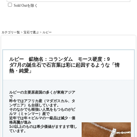
Sold Outを除く
カテゴリ一覧
>
宝石で選ぶ
> ルビー
ルビー
鉱物名：コランダム モース硬度：9
ダ7月の誕生石で石言葉は彩に起因するような「情
熱・純愛」
ルビーの主要原産国の多くが東南アジア
で
昨今ではアフリカ産（マダガスカル、タ
ンザニア）も台頭しています。
そのなかでも根強い人気をもつものがビ
ルマ（ミャンマー）産で
近年では年々ビルマの一級品は減少・価
格高騰が進み
1ct以上のものは希少価値がますます増し
ています。