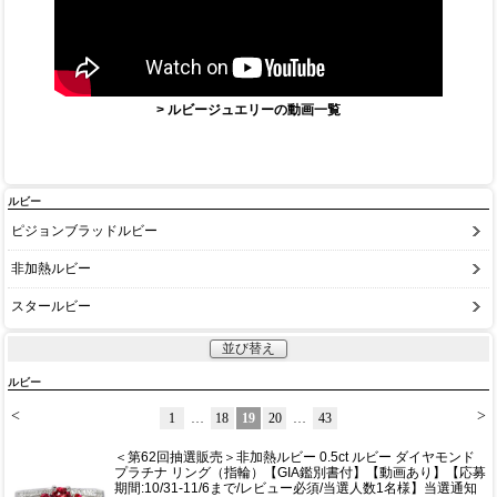
> ルビージュエリーの動画一覧
ルビー
ピジョンブラッドルビー
非加熱ルビー
スタールビー
並び替え
ルビー
<
>
1
…
18
19
20
…
43
＜第62回抽選販売＞非加熱ルビー 0.5ct ルビー ダイヤモンド
プラチナ リング（指輪）【GIA鑑別書付】【動画あり】【応募
期間:10/31-11/6まで/レビュー必須/当選人数1名様】当選通知