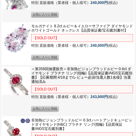
特別 直販価格（業者様・個人様可）
240,000円
(税込)
モルガナイト 8.2ct ルビー＆イエローサファイア ダイヤモンド
ホワイトゴールド ネックレス【品質保証書/宝石鑑別書付】
【SOLD OUT】
特別 直販価格（業者様・個人様可）
240,000円
(税込)
＜第358回抽選販売＞非加熱ピジョンブラッドルビー 0.4ct ダ
イヤモンド プラチナ リング(指輪)【品質保証書/AIGS宝石鑑別
書】【応募期間:4/18まで/レビュー必須/当選人数1名様】当選
通知済み
【SOLD OUT】
特別 直販価格（業者様・個人様可）
243,000円
(税込)
非加熱ピジョンブラッドルビー 0.3ct ハートアンドキューピッ
ドダイヤモンド(H&C) プラチナ リング(指輪)【品質保証
書/AIGS宝石鑑別書】