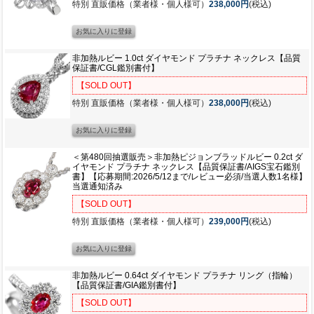
特別 直販価格（業者様・個人様可）
238,000円
(税込)
非加熱ルビー 1.0ct ダイヤモンド プラチナ ネックレス【品質
保証書/CGL鑑別書付】
【SOLD OUT】
特別 直販価格（業者様・個人様可）
238,000円
(税込)
＜第480回抽選販売＞非加熱ピジョンブラッドルビー 0.2ct ダ
イヤモンド プラチナ ネックレス【品質保証書/AIGS宝石鑑別
書】【応募期間:2026/5/12まで/レビュー必須/当選人数1名様】
当選通知済み
【SOLD OUT】
特別 直販価格（業者様・個人様可）
239,000円
(税込)
非加熱ルビー 0.64ct ダイヤモンド プラチナ リング（指輪）
【品質保証書/GIA鑑別書付】
【SOLD OUT】