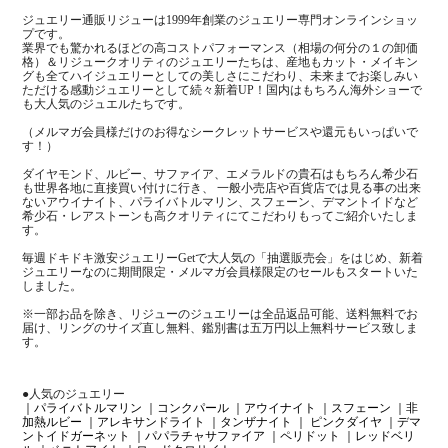
ジュエリー通販リジューは1999年創業のジュエリー専門オンラインショッ
プです。
業界でも驚かれるほどの高コストパフォーマンス（相場の何分の１の卸価
格）＆リジュークオリティのジュエリーたちは、産地もカット・メイキン
グも全てハイジュエリーとしての美しさにこだわり、未来までお楽しみい
ただける感動ジュエリーとして続々新着UP！国内はもちろん海外ショーで
も大人気のジュエルたちです。
（メルマガ会員様だけのお得なシークレットサービスや還元もいっぱいで
す！）
ダイヤモンド、ルビー、サファイア、エメラルドの貴石はもちろん希少石
も世界各地に直接買い付けに行き、 一般小売店や百貨店では見る事の出来
ないアウイナイト、パライバトルマリン、スフェーン、デマントイドなど
希少石・レアストーンも高クオリティにてこだわりもってご紹介いたしま
す。
毎週ドキドキ激安ジュエリーGetで大人気の「抽選販売会」をはじめ、新着
ジュエリーなのに期間限定・メルマガ会員様限定のセールもスタートいた
しました。
※一部お品を除き、リジューのジュエリーは全品返品可能、送料無料でお
届け、リングのサイズ直し無料、鑑別書は五万円以上無料サービス致しま
す。
●人気のジュエリー
｜パライバトルマリン
｜コンクパール
｜アウイナイト
｜スフェーン
｜非
加熱ルビー
｜アレキサンドライト
｜タンザナイト
｜ ピンクダイヤ
｜デマ
ントイドガーネット
｜パパラチャサファイア
｜ペリドット
｜レッドベリ