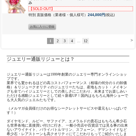
み
【SOLD OUT】
特別 直販価格（業者様・個人様可）
244,000円
(税込)
>
1
2
3
4
…
12
ジュエリー通販リジューとは？
ジュエリー通販リジューは1999年創業のジュエリー専門オンラインショッ
プです。
業界でも驚かれるほどの高コストパフォーマンス（相場の何分の１の卸価
格）＆リジュークオリティのジュエリーたちは、産地もカット・メイキン
グも全てハイジュエリーとしての美しさにこだわり、未来までお楽しみい
ただける感動ジュエリーとして続々新着UP！国内はもちろん海外ショーで
も大人気のジュエルたちです。
（メルマガ会員様だけのお得なシークレットサービスや還元もいっぱいで
す！）
ダイヤモンド、ルビー、サファイア、エメラルドの貴石はもちろん希少石
も世界各地に直接買い付けに行き、 一般小売店や百貨店では見る事の出来
ないアウイナイト、パライバトルマリン、スフェーン、デマントイドなど
希少石・レアストーンも高クオリティにてこだわりもってご紹介いたしま