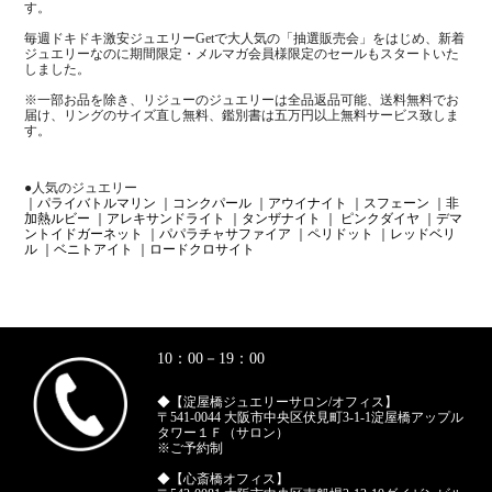
す。
毎週ドキドキ激安ジュエリーGetで大人気の「抽選販売会」をはじめ、新着
ジュエリーなのに期間限定・メルマガ会員様限定のセールもスタートいた
しました。
※一部お品を除き、リジューのジュエリーは全品返品可能、送料無料でお
届け、リングのサイズ直し無料、鑑別書は五万円以上無料サービス致しま
す。
●人気のジュエリー
｜パライバトルマリン
｜コンクパール
｜アウイナイト
｜スフェーン
｜非
加熱ルビー
｜アレキサンドライト
｜タンザナイト
｜ ピンクダイヤ
｜デマ
ントイドガーネット
｜パパラチャサファイア
｜ペリドット
｜レッドベリ
ル
｜ベニトアイト
｜ロードクロサイト
10：00－19：00
◆【淀屋橋ジュエリーサロン/オフィス】
〒541-0044 大阪市中央区伏見町3-1-1淀屋橋アップル
タワー１Ｆ（サロン）
※ご予約制
◆【心斎橋オフィス】