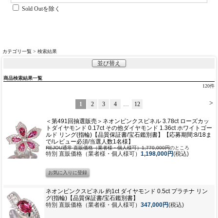
Sold Outを除く
カテゴリ一覧
> 検索結果
並び替え
商品検索結果一覧
120
件
>
1
2
3
4
…
12
＜第491回抽選販売＞ネオンピンクスピネル 3.78ct ローズカッ
トダイヤモンド 0.17ct その他ダイヤモンド 1.36ct ホワイトゴー
ルド リング(指輪)【品質保証書/宝石鑑別書】【応募期間:8/18ま
で/レビュー必須/当選人数1名様】
REJOU通常 直販価格（業者様・個人様可）1,770,000円
のところ
特別 直販価格（業者様・個人様可）
1,198,000円
(税込)
ネオンピンクスピネル 約1ct ダイヤモンド 0.5ct プラチナ リン
グ(指輪)【品質保証書/宝石鑑別書】
特別 直販価格（業者様・個人様可）
347,000円
(税込)